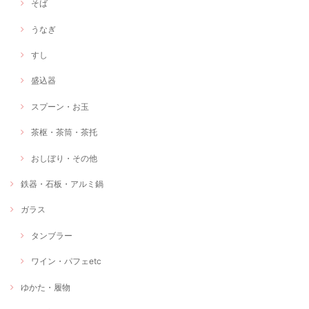
そば
うなぎ
すし
盛込器
スプーン・お玉
茶枢・茶筒・茶托
おしぼり・その他
鉄器・石板・アルミ鍋
ガラス
タンブラー
ワイン・パフェetc
ゆかた・履物