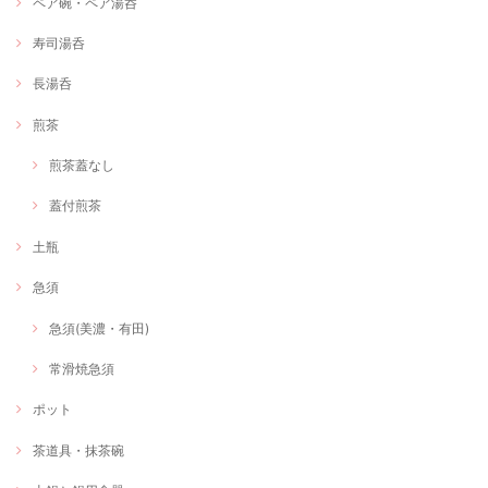
ペア碗・ペア湯呑
寿司湯呑
長湯呑
煎茶
煎茶蓋なし
蓋付煎茶
土瓶
急須
急須(美濃・有田)
常滑焼急須
ポット
茶道具・抹茶碗