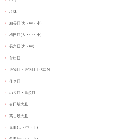
珍味
細長皿(大・中・小)
楕円皿(大・中・小)
長角皿(大・中)
付出皿
焼物皿・焼物皿千代口付
仕切皿
のり皿・串焼皿
有田焼大皿
萬古焼大皿
丸皿(大・中・小)
角皿(大・中・小)