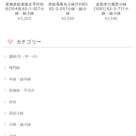
安南赤絵楽描き手付向
赤絵長角丸小鉢[1050]
金彩木の葉型小鉢
付[1049] 62-1-527小
62-2-057小鉢・組小
[1051] 62-3-717小
鉢・組小鉢
鉢
鉢・組小鉢
¥3,200
¥2,590
¥2,590
カテゴリー
盛鉢(大・中・小)
楕円鉢
中鉢・組中鉢
刺身鉢・千代久
向付
高台小鉢
小鉢・組小鉢
小付