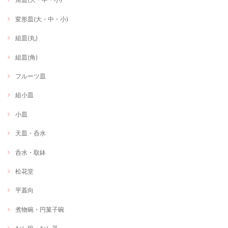
変形皿(大・中・小)
組皿(丸)
組皿(角)
フルーツ皿
組小皿
小皿
天皿・呑水
呑水・取鉢
松花堂
平蓋向
煮物碗・円菓子碗