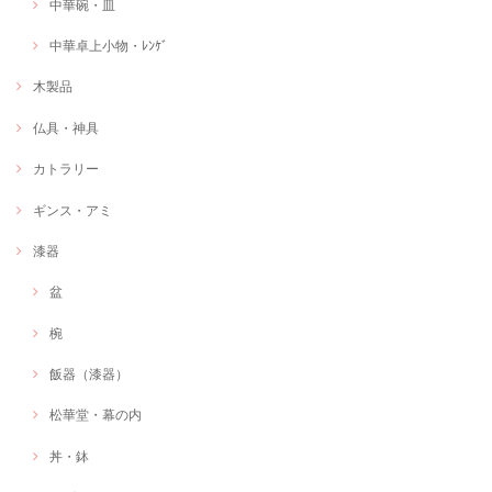
中華碗・皿
中華卓上小物・ﾚﾝｹﾞ
木製品
仏具・神具
カトラリー
ギンス・アミ
漆器
盆
椀
飯器（漆器）
松華堂・幕の内
丼・鉢