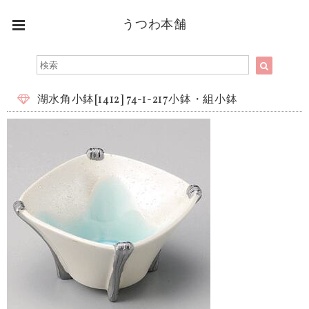
うつわ本舗
湖水角小鉢[1412] 74-1-217小鉢・組小鉢