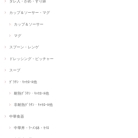
タレ入・かめ・すり鉢
カップ＆ソーサー・マグ
カップ＆ソーサー
マグ
スプーン・レンゲ
ドレッシング・ピッチャー
スープ
ｸﾞﾗﾀﾝ・ｷｬｾﾛｰﾙ他
耐熱ｸﾞﾗﾀﾝ・ｷｬｾﾛｰﾙ他
非耐熱ｸﾞﾗﾀﾝ・ｷｬｾﾛｰﾙ他
中華食器
中華丼・ﾗｰﾒﾝ鉢・ｾｲﾛ