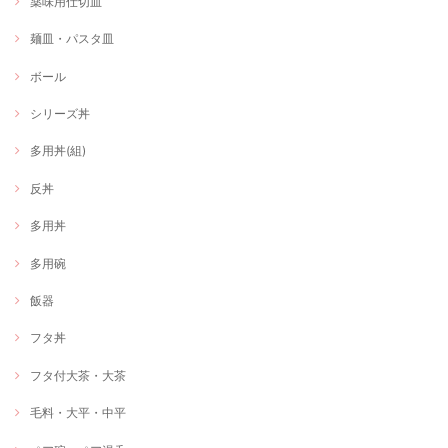
薬味用仕切皿
麺皿・パスタ皿
ボール
シリーズ丼
多用丼(組)
反丼
多用丼
多用碗
飯器
フタ丼
フタ付大茶・大茶
毛料・大平・中平