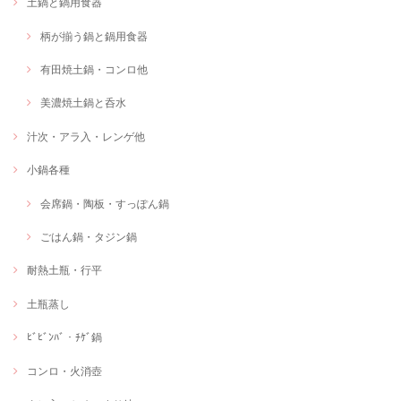
土鍋と鍋用食器
柄が揃う鍋と鍋用食器
有田焼土鍋・コンロ他
美濃焼土鍋と呑水
汁次・アラ入・レンゲ他
小鍋各種
会席鍋・陶板・すっぽん鍋
ごはん鍋・タジン鍋
耐熱土瓶・行平
土瓶蒸し
ﾋﾞﾋﾞﾝﾊﾞ・ﾁｹﾞ鍋
コンロ・火消壺