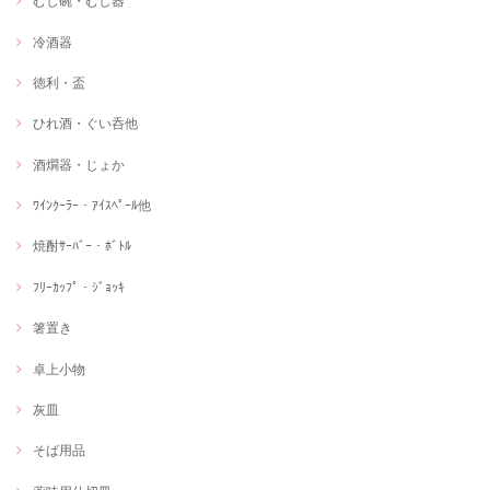
むし碗・むし器
冷酒器
徳利・盃
ひれ酒・ぐい呑他
酒燗器・じょか
ﾜｲﾝｸｰﾗｰ・ｱｲｽﾍﾟｰﾙ他
焼酎ｻｰﾊﾞｰ・ﾎﾞﾄﾙ
ﾌﾘｰｶｯﾌﾟ・ｼﾞｮｯｷ
箸置き
卓上小物
灰皿
そば用品