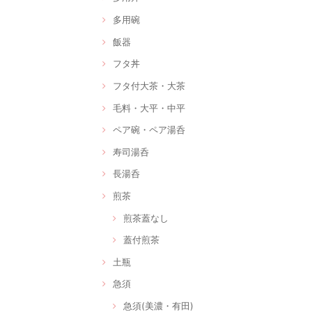
多用碗
飯器
フタ丼
フタ付大茶・大茶
毛料・大平・中平
ペア碗・ペア湯呑
寿司湯呑
長湯呑
煎茶
煎茶蓋なし
蓋付煎茶
土瓶
急須
急須(美濃・有田)