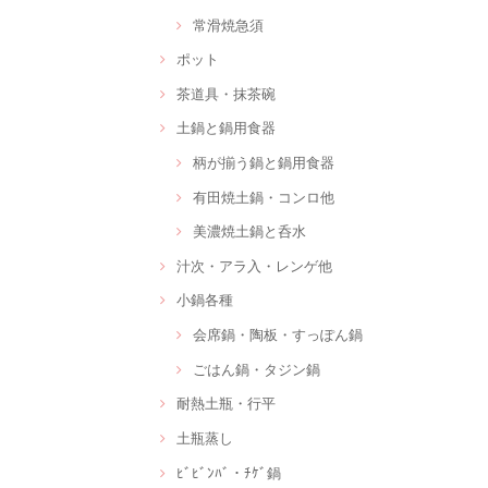
常滑焼急須
ポット
茶道具・抹茶碗
土鍋と鍋用食器
柄が揃う鍋と鍋用食器
有田焼土鍋・コンロ他
美濃焼土鍋と呑水
汁次・アラ入・レンゲ他
小鍋各種
会席鍋・陶板・すっぽん鍋
ごはん鍋・タジン鍋
耐熱土瓶・行平
土瓶蒸し
ﾋﾞﾋﾞﾝﾊﾞ・ﾁｹﾞ鍋