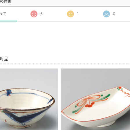
の評価
べて
6
1
0
商品