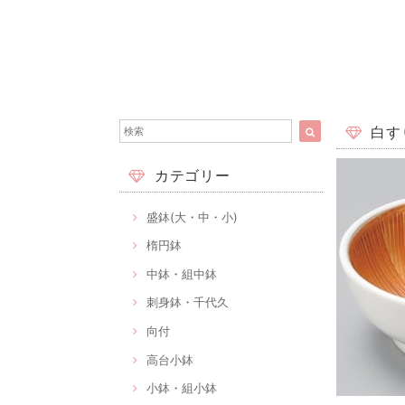
白すり
カテゴリー
盛鉢(大・中・小)
楕円鉢
中鉢・組中鉢
刺身鉢・千代久
向付
高台小鉢
小鉢・組小鉢