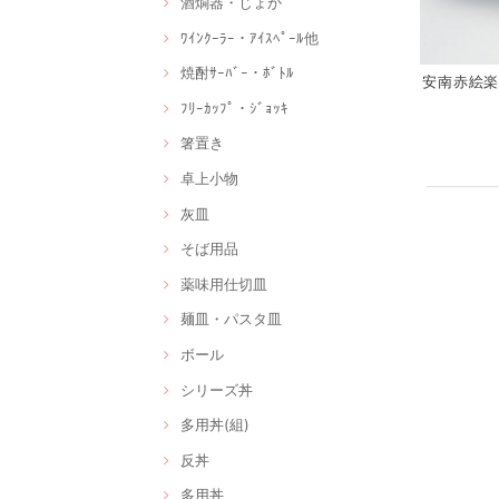
酒燗器・じょか
ﾜｲﾝｸｰﾗｰ・ｱｲｽﾍﾟｰﾙ他
焼酎ｻｰﾊﾞｰ・ﾎﾞﾄﾙ
安南赤絵楽描
ﾌﾘｰｶｯﾌﾟ・ｼﾞｮｯｷ
箸置き
卓上小物
灰皿
そば用品
薬味用仕切皿
麺皿・パスタ皿
ボール
シリーズ丼
多用丼(組)
反丼
多用丼