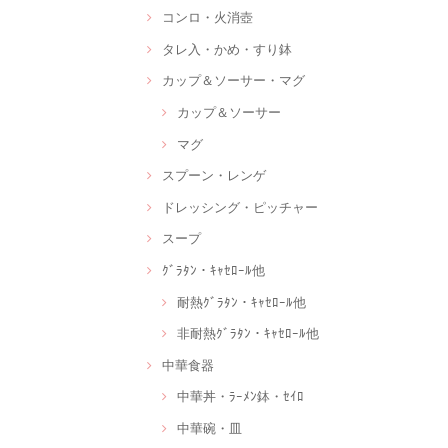
コンロ・火消壺
タレ入・かめ・すり鉢
カップ＆ソーサー・マグ
カップ＆ソーサー
マグ
スプーン・レンゲ
ドレッシング・ピッチャー
スープ
ｸﾞﾗﾀﾝ・ｷｬｾﾛｰﾙ他
耐熱ｸﾞﾗﾀﾝ・ｷｬｾﾛｰﾙ他
非耐熱ｸﾞﾗﾀﾝ・ｷｬｾﾛｰﾙ他
中華食器
中華丼・ﾗｰﾒﾝ鉢・ｾｲﾛ
中華碗・皿