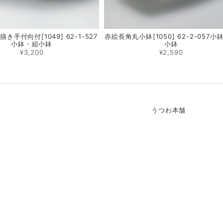
き手付向付[1049] 62-1-527
赤絵長角丸小鉢[1050] 62-2-057小
小鉢・組小鉢
小鉢
¥3,200
¥2,590
うつわ本舗