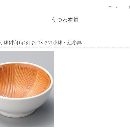
ホーム
うつわ本舗
鉢(小)[1429] 74-18-757小鉢・組小鉢