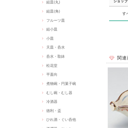
ショップ
組皿(丸)
組皿(角)
す
フルーツ皿
組小皿
小皿
天皿・呑水
呑水・取鉢
関連
松花堂
平蓋向
煮物碗・円菓子碗
むし碗・むし器
冷酒器
徳利・盃
ひれ酒・ぐい呑他