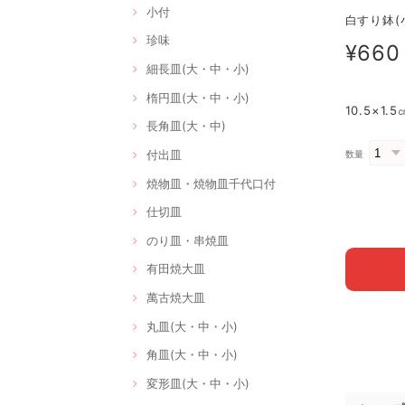
小付
白すり鉢(小
珍味
¥660
細長皿(大・中・小)
楕円皿(大・中・小)
10.5×1
長角皿(大・中)
付出皿
数量
焼物皿・焼物皿千代口付
仕切皿
のり皿・串焼皿
有田焼大皿
萬古焼大皿
丸皿(大・中・小)
角皿(大・中・小)
変形皿(大・中・小)