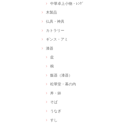
中華卓上小物・ﾚﾝｹﾞ
木製品
仏具・神具
カトラリー
ギンス・アミ
漆器
盆
椀
飯器（漆器）
松華堂・幕の内
丼・鉢
そば
うなぎ
すし