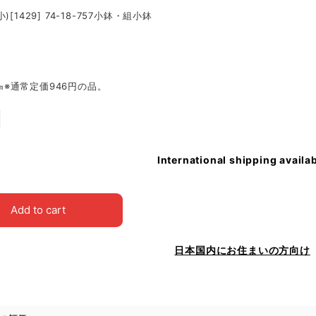
)[1429] 74-18-757小鉢・組小鉢
.5㎝※通常定価946円の品。
International shipping availa
Add to cart
日本国内にお住まいの方向け