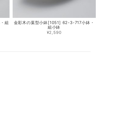
鉢・組
金彩木の葉型小鉢[1051] 62-3-717小鉢・
組小鉢
¥2,590