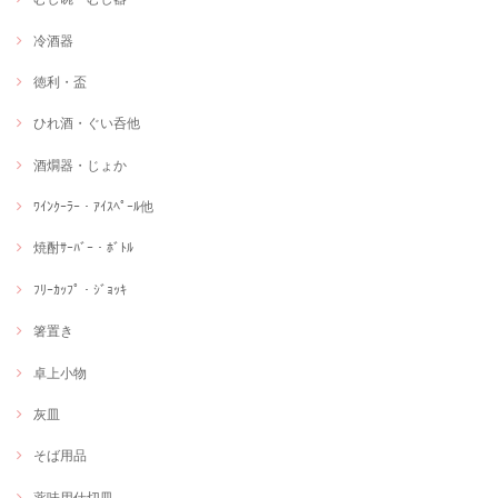
冷酒器
徳利・盃
ひれ酒・ぐい呑他
酒燗器・じょか
ﾜｲﾝｸｰﾗｰ・ｱｲｽﾍﾟｰﾙ他
焼酎ｻｰﾊﾞｰ・ﾎﾞﾄﾙ
ﾌﾘｰｶｯﾌﾟ・ｼﾞｮｯｷ
箸置き
卓上小物
灰皿
そば用品
薬味用仕切皿