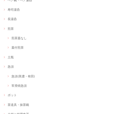
ペア碗・ペア湯呑
寿司湯呑
長湯呑
煎茶
煎茶蓋なし
蓋付煎茶
土瓶
急須
急須(美濃・有田)
常滑焼急須
ポット
茶道具・抹茶碗