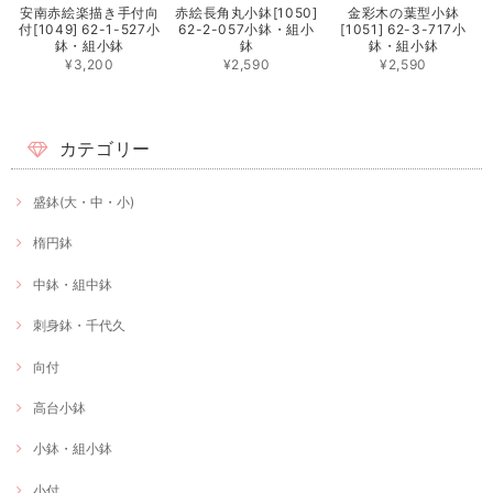
安南赤絵楽描き手付向
赤絵長角丸小鉢[1050]
金彩木の葉型小鉢
付[1049] 62-1-527小
62-2-057小鉢・組小
[1051] 62-3-717小
鉢・組小鉢
鉢
鉢・組小鉢
¥3,200
¥2,590
¥2,590
カテゴリー
盛鉢(大・中・小)
楕円鉢
中鉢・組中鉢
刺身鉢・千代久
向付
高台小鉢
小鉢・組小鉢
小付