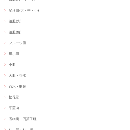
変形皿(大・中・小)
組皿(丸)
組皿(角)
フルーツ皿
組小皿
小皿
天皿・呑水
呑水・取鉢
松花堂
平蓋向
煮物碗・円菓子碗
むし碗・むし器