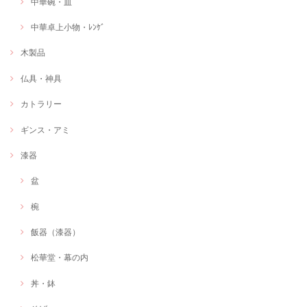
中華碗・皿
中華卓上小物・ﾚﾝｹﾞ
木製品
仏具・神具
カトラリー
ギンス・アミ
漆器
盆
椀
飯器（漆器）
松華堂・幕の内
丼・鉢