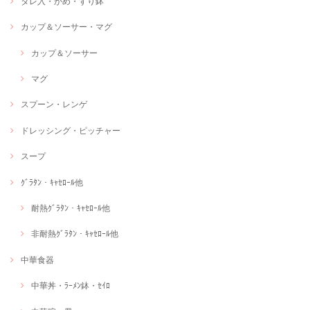
タレ入・かめ・すり鉢
カップ＆ソーサー・マグ
カップ＆ソーサー
マグ
スプーン・レンゲ
ドレッシング・ピッチャー
スープ
ｸﾞﾗﾀﾝ・ｷｬｾﾛｰﾙ他
耐熱ｸﾞﾗﾀﾝ・ｷｬｾﾛｰﾙ他
非耐熱ｸﾞﾗﾀﾝ・ｷｬｾﾛｰﾙ他
中華食器
中華丼・ﾗｰﾒﾝ鉢・ｾｲﾛ