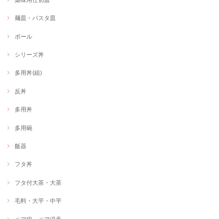
麺皿・パスタ皿
ボール
シリーズ丼
多用丼(組)
反丼
多用丼
多用碗
飯器
フタ丼
フタ付大茶・大茶
毛料・大平・中平