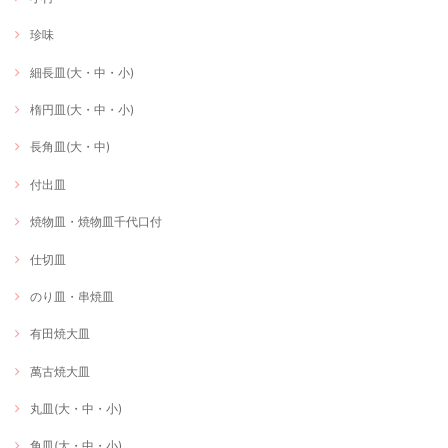
珍味
細長皿(大・中・小)
楕円皿(大・中・小)
長角皿(大・中)
付出皿
焼物皿・焼物皿千代口付
仕切皿
のり皿・串焼皿
有田焼大皿
萬古焼大皿
丸皿(大・中・小)
角皿(大・中・小)