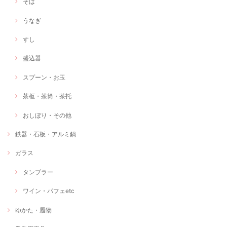
そば
うなぎ
すし
盛込器
スプーン・お玉
茶枢・茶筒・茶托
おしぼり・その他
鉄器・石板・アルミ鍋
ガラス
タンブラー
ワイン・パフェetc
ゆかた・履物