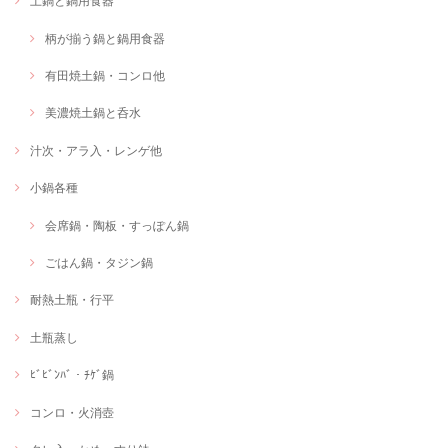
土鍋と鍋用食器
柄が揃う鍋と鍋用食器
有田焼土鍋・コンロ他
美濃焼土鍋と呑水
汁次・アラ入・レンゲ他
小鍋各種
会席鍋・陶板・すっぽん鍋
ごはん鍋・タジン鍋
耐熱土瓶・行平
土瓶蒸し
ﾋﾞﾋﾞﾝﾊﾞ・ﾁｹﾞ鍋
コンロ・火消壺