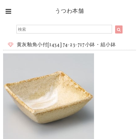
うつわ本舗
黄灰釉角小付[1434] 74-23-717小鉢・組小鉢