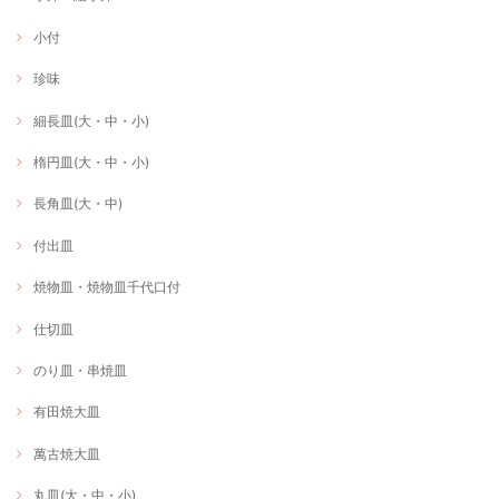
小付
珍味
細長皿(大・中・小)
楕円皿(大・中・小)
長角皿(大・中)
付出皿
焼物皿・焼物皿千代口付
仕切皿
のり皿・串焼皿
有田焼大皿
萬古焼大皿
丸皿(大・中・小)