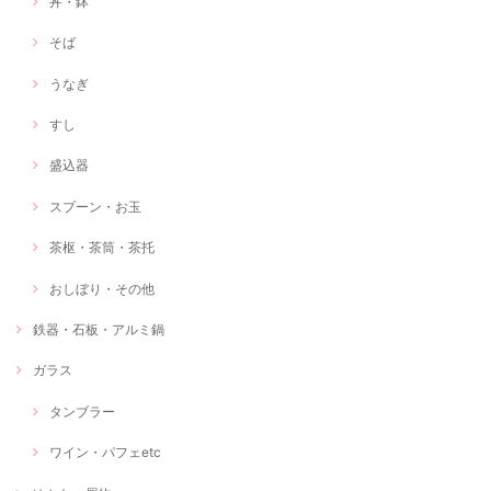
丼・鉢
そば
うなぎ
すし
盛込器
スプーン・お玉
茶枢・茶筒・茶托
おしぼり・その他
鉄器・石板・アルミ鍋
ガラス
タンブラー
ワイン・パフェetc