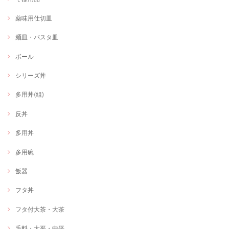
薬味用仕切皿
麺皿・パスタ皿
ボール
シリーズ丼
多用丼(組)
反丼
多用丼
多用碗
飯器
フタ丼
フタ付大茶・大茶
毛料・大平・中平