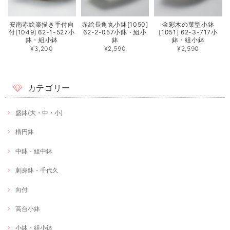
安南赤絵楽描き手付向
赤絵長角丸小鉢[1050]
金彩木の葉型小鉢
付[1049] 62-1-527小
62-2-057小鉢・組小
[1051] 62-3-717小
鉢・組小鉢
鉢
鉢・組小鉢
¥3,200
¥2,590
¥2,590
カテゴリー
盛鉢(大・中・小)
楕円鉢
中鉢・組中鉢
刺身鉢・千代久
向付
高台小鉢
小鉢・組小鉢