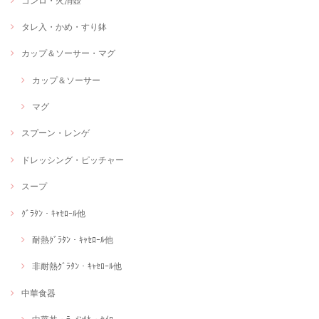
コンロ・火消壺
タレ入・かめ・すり鉢
カップ＆ソーサー・マグ
カップ＆ソーサー
マグ
スプーン・レンゲ
ドレッシング・ピッチャー
スープ
ｸﾞﾗﾀﾝ・ｷｬｾﾛｰﾙ他
耐熱ｸﾞﾗﾀﾝ・ｷｬｾﾛｰﾙ他
非耐熱ｸﾞﾗﾀﾝ・ｷｬｾﾛｰﾙ他
中華食器