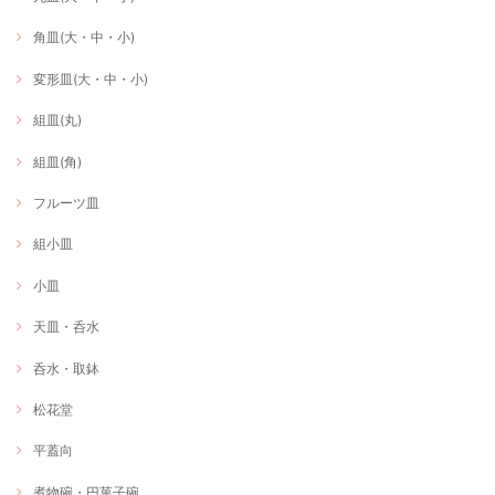
角皿(大・中・小)
変形皿(大・中・小)
組皿(丸)
組皿(角)
フルーツ皿
組小皿
小皿
天皿・呑水
呑水・取鉢
松花堂
平蓋向
煮物碗・円菓子碗