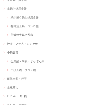
土鍋と鍋用食器
柄が揃う鍋と鍋用食器
有田焼土鍋・コンロ他
美濃焼土鍋と呑水
汁次・アラ入・レンゲ他
小鍋各種
会席鍋・陶板・すっぽん鍋
ごはん鍋・タジン鍋
耐熱土瓶・行平
土瓶蒸し
ﾋﾞﾋﾞﾝﾊﾞ・ﾁｹﾞ鍋