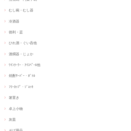
むし碗・むし器
冷酒器
徳利・盃
ひれ酒・ぐい呑他
酒燗器・じょか
ﾜｲﾝｸｰﾗｰ・ｱｲｽﾍﾟｰﾙ他
焼酎ｻｰﾊﾞｰ・ﾎﾞﾄﾙ
ﾌﾘｰｶｯﾌﾟ・ｼﾞｮｯｷ
箸置き
卓上小物
灰皿
そば用品