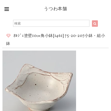
うつわ本舗
ｵﾙｼﾞｪ塗壁10㎝角小鉢[1461] 75-20-207小鉢・組小
鉢