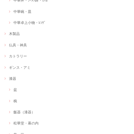
中華丼・ﾗｰﾒﾝ鉢・ｾｲﾛ
中華碗・皿
中華卓上小物・ﾚﾝｹﾞ
木製品
仏具・神具
カトラリー
ギンス・アミ
漆器
盆
椀
飯器（漆器）
松華堂・幕の内