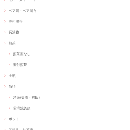
ペア碗・ペア湯呑
寿司湯呑
長湯呑
煎茶
煎茶蓋なし
蓋付煎茶
土瓶
急須
急須(美濃・有田)
常滑焼急須
ポット
茶道具・抹茶碗