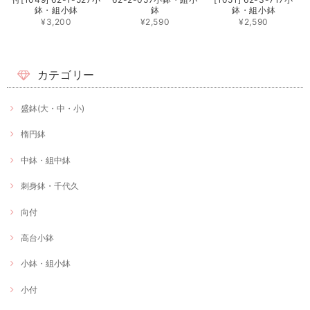
鉢・組小鉢
鉢
鉢・組小鉢
¥3,200
¥2,590
¥2,590
カテゴリー
盛鉢(大・中・小)
楕円鉢
中鉢・組中鉢
刺身鉢・千代久
向付
高台小鉢
小鉢・組小鉢
小付