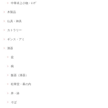
中華卓上小物・ﾚﾝｹﾞ
木製品
仏具・神具
カトラリー
ギンス・アミ
漆器
盆
椀
飯器（漆器）
松華堂・幕の内
丼・鉢
そば