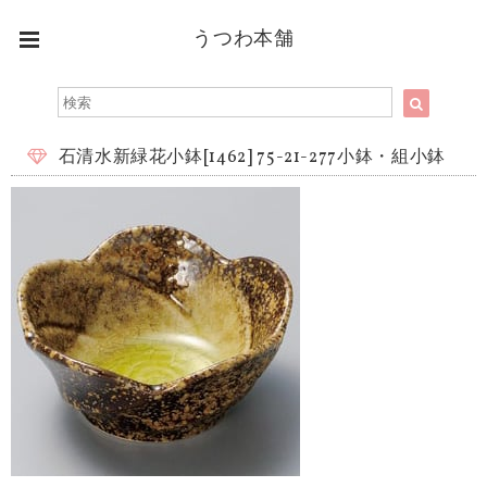
うつわ本舗
石清水新緑花小鉢[1462] 75-21-277小鉢・組小鉢