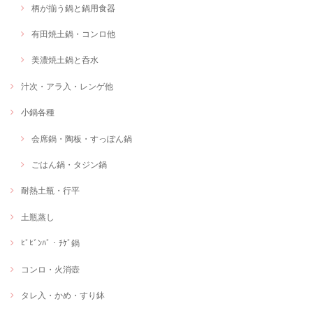
柄が揃う鍋と鍋用食器
有田焼土鍋・コンロ他
美濃焼土鍋と呑水
汁次・アラ入・レンゲ他
小鍋各種
会席鍋・陶板・すっぽん鍋
ごはん鍋・タジン鍋
耐熱土瓶・行平
土瓶蒸し
ﾋﾞﾋﾞﾝﾊﾞ・ﾁｹﾞ鍋
コンロ・火消壺
タレ入・かめ・すり鉢