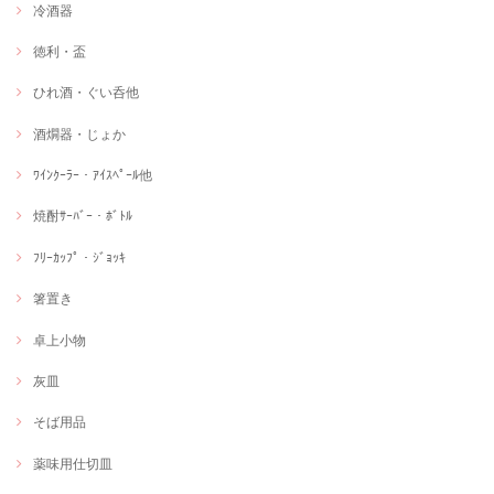
冷酒器
徳利・盃
ひれ酒・ぐい呑他
酒燗器・じょか
ﾜｲﾝｸｰﾗｰ・ｱｲｽﾍﾟｰﾙ他
焼酎ｻｰﾊﾞｰ・ﾎﾞﾄﾙ
ﾌﾘｰｶｯﾌﾟ・ｼﾞｮｯｷ
箸置き
卓上小物
灰皿
そば用品
薬味用仕切皿