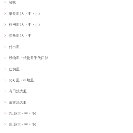
珍味
細長皿(大・中・小)
楕円皿(大・中・小)
長角皿(大・中)
付出皿
焼物皿・焼物皿千代口付
仕切皿
のり皿・串焼皿
有田焼大皿
萬古焼大皿
丸皿(大・中・小)
角皿(大・中・小)