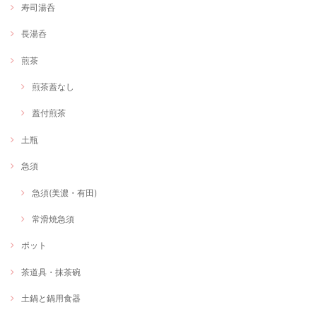
寿司湯呑
長湯呑
煎茶
煎茶蓋なし
蓋付煎茶
土瓶
急須
急須(美濃・有田)
常滑焼急須
ポット
茶道具・抹茶碗
土鍋と鍋用食器