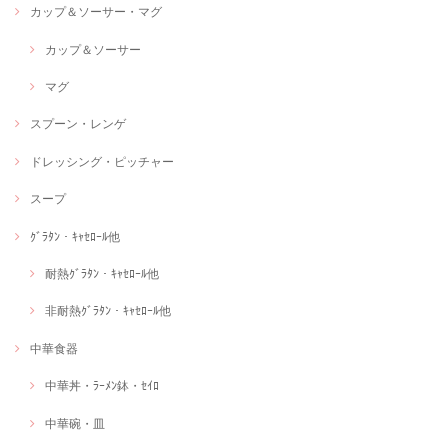
カップ＆ソーサー・マグ
カップ＆ソーサー
マグ
スプーン・レンゲ
ドレッシング・ピッチャー
スープ
ｸﾞﾗﾀﾝ・ｷｬｾﾛｰﾙ他
耐熱ｸﾞﾗﾀﾝ・ｷｬｾﾛｰﾙ他
非耐熱ｸﾞﾗﾀﾝ・ｷｬｾﾛｰﾙ他
中華食器
中華丼・ﾗｰﾒﾝ鉢・ｾｲﾛ
中華碗・皿