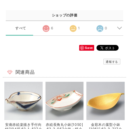
ショップの評価
すべて
6
1
0
Save
通報する
関連商品
安南赤絵楽描き手付向
赤絵長角丸小鉢[1050]
金彩木の葉型小鉢
付[1049] 62-1-527小
62-2-057小鉢・組小
[1051] 62-3-717小