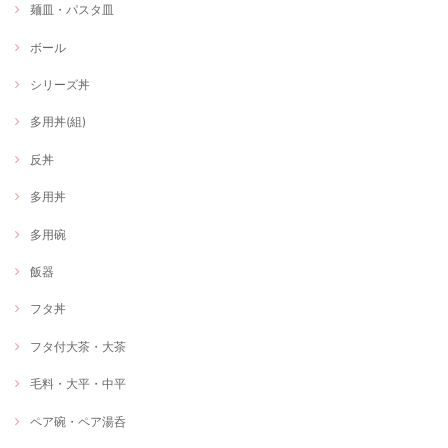
麺皿・パスタ皿
ボール
シリーズ丼
多用丼(組)
反丼
多用丼
多用碗
飯器
フタ丼
フタ付大茶・大茶
毛料・大平・中平
ペア碗・ペア湯呑