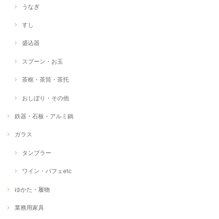
うなぎ
すし
盛込器
スプーン・お玉
茶枢・茶筒・茶托
おしぼり・その他
鉄器・石板・アルミ鍋
ガラス
タンブラー
ワイン・パフェetc
ゆかた・履物
業務用家具