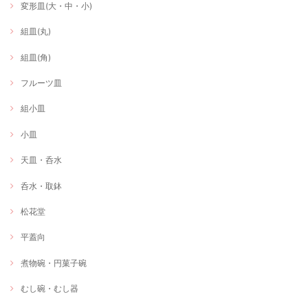
変形皿(大・中・小)
組皿(丸)
組皿(角)
フルーツ皿
組小皿
小皿
天皿・呑水
呑水・取鉢
松花堂
平蓋向
煮物碗・円菓子碗
むし碗・むし器