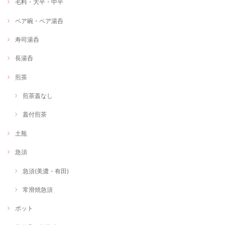
毛料・大平・中平
ペア碗・ペア湯呑
寿司湯呑
長湯呑
煎茶
煎茶蓋なし
蓋付煎茶
土瓶
急須
急須(美濃・有田)
常滑焼急須
ポット