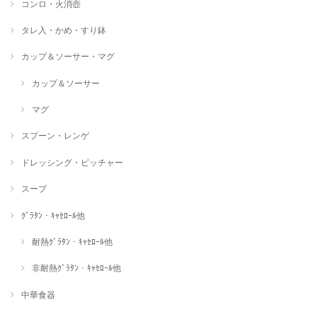
コンロ・火消壺
タレ入・かめ・すり鉢
カップ＆ソーサー・マグ
カップ＆ソーサー
マグ
スプーン・レンゲ
ドレッシング・ピッチャー
スープ
ｸﾞﾗﾀﾝ・ｷｬｾﾛｰﾙ他
耐熱ｸﾞﾗﾀﾝ・ｷｬｾﾛｰﾙ他
非耐熱ｸﾞﾗﾀﾝ・ｷｬｾﾛｰﾙ他
中華食器