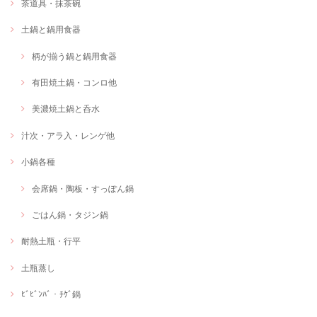
茶道具・抹茶碗
土鍋と鍋用食器
柄が揃う鍋と鍋用食器
有田焼土鍋・コンロ他
美濃焼土鍋と呑水
汁次・アラ入・レンゲ他
小鍋各種
会席鍋・陶板・すっぽん鍋
ごはん鍋・タジン鍋
耐熱土瓶・行平
土瓶蒸し
ﾋﾞﾋﾞﾝﾊﾞ・ﾁｹﾞ鍋