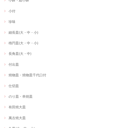
小鉢・組小鉢
小付
珍味
細長皿(大・中・小)
楕円皿(大・中・小)
長角皿(大・中)
付出皿
焼物皿・焼物皿千代口付
仕切皿
のり皿・串焼皿
有田焼大皿
萬古焼大皿