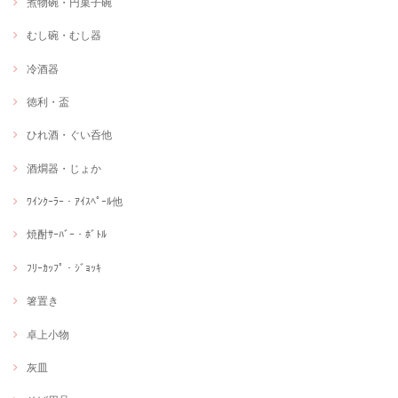
煮物碗・円菓子碗
むし碗・むし器
冷酒器
徳利・盃
ひれ酒・ぐい呑他
酒燗器・じょか
ﾜｲﾝｸｰﾗｰ・ｱｲｽﾍﾟｰﾙ他
焼酎ｻｰﾊﾞｰ・ﾎﾞﾄﾙ
ﾌﾘｰｶｯﾌﾟ・ｼﾞｮｯｷ
箸置き
卓上小物
灰皿