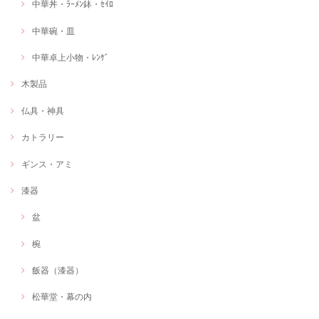
中華丼・ﾗｰﾒﾝ鉢・ｾｲﾛ
中華碗・皿
中華卓上小物・ﾚﾝｹﾞ
木製品
仏具・神具
カトラリー
ギンス・アミ
漆器
盆
椀
飯器（漆器）
松華堂・幕の内