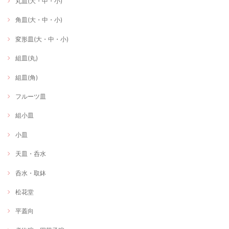
丸皿(大・中・小)
角皿(大・中・小)
変形皿(大・中・小)
組皿(丸)
組皿(角)
フルーツ皿
組小皿
小皿
天皿・呑水
呑水・取鉢
松花堂
平蓋向