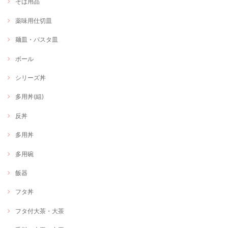
そば用品
薬味用仕切皿
麺皿・パスタ皿
ボール
シリーズ丼
多用丼(組)
反丼
多用丼
多用碗
飯器
フタ丼
フタ付大茶・大茶