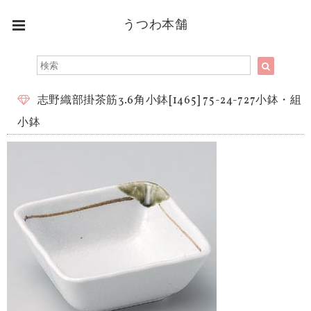
うつわ本舗
志野織部掛茶筋3.6角小鉢[1465] 75-24-727小鉢・組
小鉢