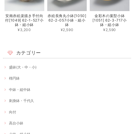
安南赤絵楽描き手付向
赤絵長角丸小鉢[1050]
金彩木の葉型小鉢
付[1049] 62-1-527小
62-2-057小鉢・組小
[1051] 62-3-717小
鉢・組小鉢
鉢
鉢・組小鉢
¥3,200
¥2,590
¥2,590
カテゴリー
盛鉢(大・中・小)
楕円鉢
中鉢・組中鉢
刺身鉢・千代久
向付
高台小鉢