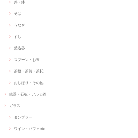
丼・鉢
そば
うなぎ
すし
盛込器
スプーン・お玉
茶枢・茶筒・茶托
おしぼり・その他
鉄器・石板・アルミ鍋
ガラス
タンブラー
ワイン・パフェetc