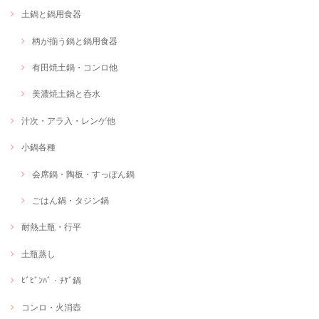
土鍋と鍋用食器
柄が揃う鍋と鍋用食器
有田焼土鍋・コンロ他
美濃焼土鍋と呑水
汁次・アラ入・レンゲ他
小鍋各種
会席鍋・陶板・すっぽん鍋
ごはん鍋・タジン鍋
耐熱土瓶・行平
土瓶蒸し
ﾋﾞﾋﾞﾝﾊﾞ・ﾁｹﾞ鍋
コンロ・火消壺