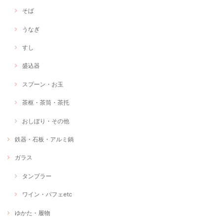
そば
うなぎ
すし
盛込器
スプーン・お玉
茶枢・茶筒・茶托
おしぼり・その他
鉄器・石板・アルミ鍋
ガラス
タンブラー
ワイン・パフェetc
ゆかた・履物