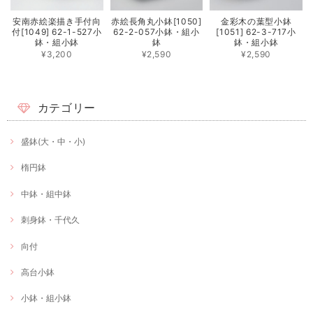
安南赤絵楽描き手付向
赤絵長角丸小鉢[1050]
金彩木の葉型小鉢
付[1049] 62-1-527小
62-2-057小鉢・組小
[1051] 62-3-717小
鉢・組小鉢
鉢
鉢・組小鉢
¥3,200
¥2,590
¥2,590
カテゴリー
盛鉢(大・中・小)
楕円鉢
中鉢・組中鉢
刺身鉢・千代久
向付
高台小鉢
小鉢・組小鉢