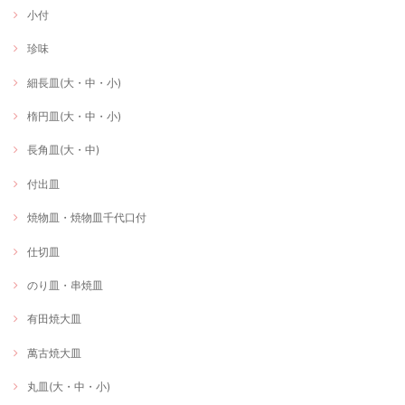
小付
珍味
細長皿(大・中・小)
楕円皿(大・中・小)
長角皿(大・中)
付出皿
焼物皿・焼物皿千代口付
仕切皿
のり皿・串焼皿
有田焼大皿
萬古焼大皿
丸皿(大・中・小)