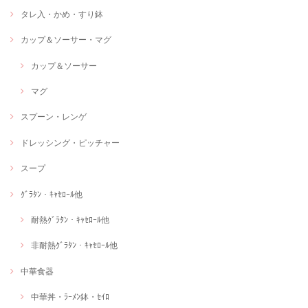
タレ入・かめ・すり鉢
カップ＆ソーサー・マグ
カップ＆ソーサー
マグ
スプーン・レンゲ
ドレッシング・ピッチャー
スープ
ｸﾞﾗﾀﾝ・ｷｬｾﾛｰﾙ他
耐熱ｸﾞﾗﾀﾝ・ｷｬｾﾛｰﾙ他
非耐熱ｸﾞﾗﾀﾝ・ｷｬｾﾛｰﾙ他
中華食器
中華丼・ﾗｰﾒﾝ鉢・ｾｲﾛ