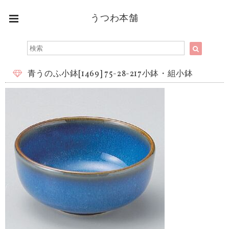
うつわ本舗
青うのふ小鉢[1469] 75-28-217小鉢・組小鉢