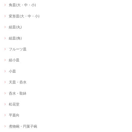
角皿(大・中・小)
変形皿(大・中・小)
組皿(丸)
組皿(角)
フルーツ皿
組小皿
小皿
天皿・呑水
呑水・取鉢
松花堂
平蓋向
煮物碗・円菓子碗