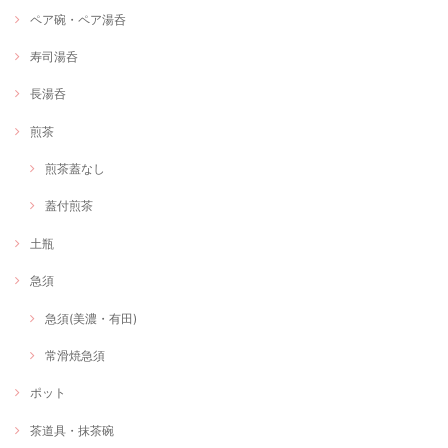
ペア碗・ペア湯呑
寿司湯呑
長湯呑
煎茶
煎茶蓋なし
蓋付煎茶
土瓶
急須
急須(美濃・有田)
常滑焼急須
ポット
茶道具・抹茶碗