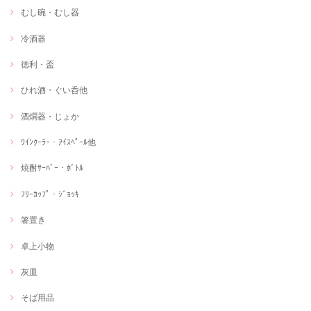
むし碗・むし器
冷酒器
徳利・盃
ひれ酒・ぐい呑他
酒燗器・じょか
ﾜｲﾝｸｰﾗｰ・ｱｲｽﾍﾟｰﾙ他
焼酎ｻｰﾊﾞｰ・ﾎﾞﾄﾙ
ﾌﾘｰｶｯﾌﾟ・ｼﾞｮｯｷ
箸置き
卓上小物
灰皿
そば用品