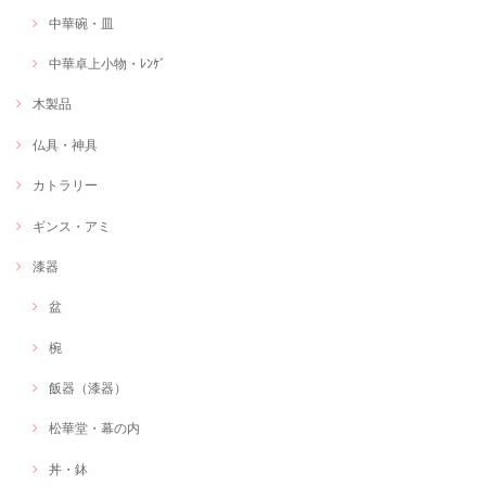
中華碗・皿
中華卓上小物・ﾚﾝｹﾞ
木製品
仏具・神具
カトラリー
ギンス・アミ
漆器
盆
椀
飯器（漆器）
松華堂・幕の内
丼・鉢