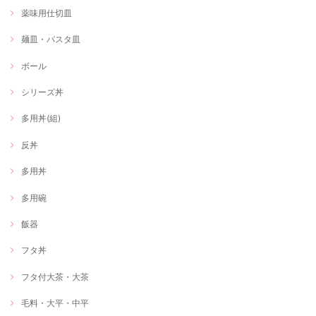
薬味用仕切皿
麺皿・パスタ皿
ボール
シリーズ丼
多用丼(組)
反丼
多用丼
多用碗
飯器
フタ丼
フタ付大茶・大茶
毛料・大平・中平