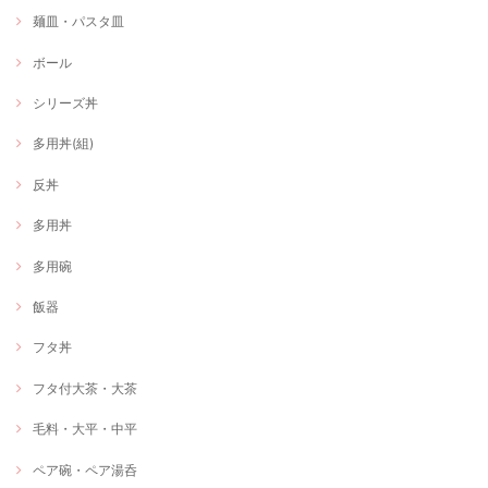
麺皿・パスタ皿
ボール
シリーズ丼
多用丼(組)
反丼
多用丼
多用碗
飯器
フタ丼
フタ付大茶・大茶
毛料・大平・中平
ペア碗・ペア湯呑