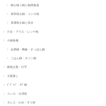
柄が揃う鍋と鍋用食器
有田焼土鍋・コンロ他
美濃焼土鍋と呑水
汁次・アラ入・レンゲ他
小鍋各種
会席鍋・陶板・すっぽん鍋
ごはん鍋・タジン鍋
耐熱土瓶・行平
土瓶蒸し
ﾋﾞﾋﾞﾝﾊﾞ・ﾁｹﾞ鍋
コンロ・火消壺
タレ入・かめ・すり鉢