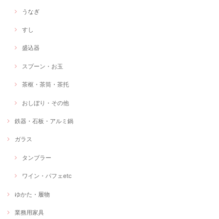
うなぎ
すし
盛込器
スプーン・お玉
茶枢・茶筒・茶托
おしぼり・その他
鉄器・石板・アルミ鍋
ガラス
タンブラー
ワイン・パフェetc
ゆかた・履物
業務用家具