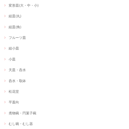
変形皿(大・中・小)
組皿(丸)
組皿(角)
フルーツ皿
組小皿
小皿
天皿・呑水
呑水・取鉢
松花堂
平蓋向
煮物碗・円菓子碗
むし碗・むし器