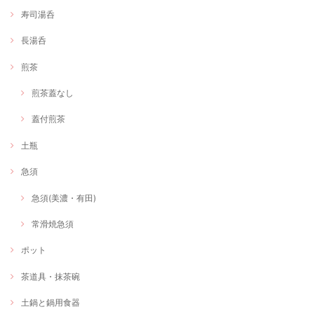
寿司湯呑
長湯呑
煎茶
煎茶蓋なし
蓋付煎茶
土瓶
急須
急須(美濃・有田)
常滑焼急須
ポット
茶道具・抹茶碗
土鍋と鍋用食器