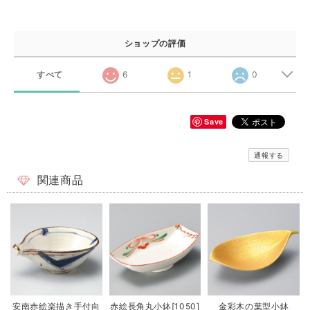
ショップの評価
すべて
6
1
0
Save
通報する
関連商品
安南赤絵楽描き手付向
赤絵長角丸小鉢[1050]
金彩木の葉型小鉢