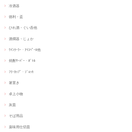
冷酒器
徳利・盃
ひれ酒・ぐい呑他
酒燗器・じょか
ﾜｲﾝｸｰﾗｰ・ｱｲｽﾍﾟｰﾙ他
焼酎ｻｰﾊﾞｰ・ﾎﾞﾄﾙ
ﾌﾘｰｶｯﾌﾟ・ｼﾞｮｯｷ
箸置き
卓上小物
灰皿
そば用品
薬味用仕切皿