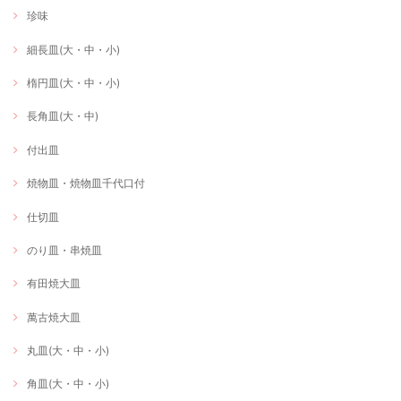
珍味
細長皿(大・中・小)
楕円皿(大・中・小)
長角皿(大・中)
付出皿
焼物皿・焼物皿千代口付
仕切皿
のり皿・串焼皿
有田焼大皿
萬古焼大皿
丸皿(大・中・小)
角皿(大・中・小)