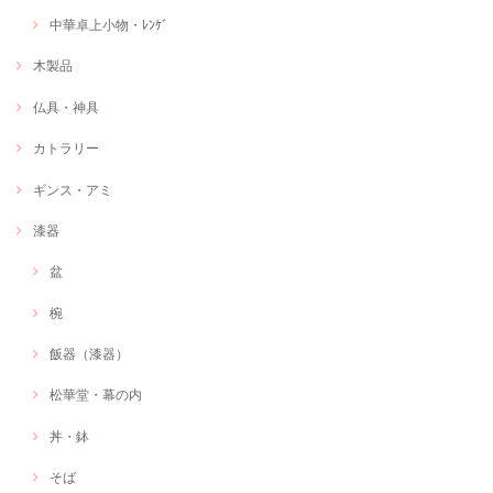
中華卓上小物・ﾚﾝｹﾞ
木製品
仏具・神具
カトラリー
ギンス・アミ
漆器
盆
椀
飯器（漆器）
松華堂・幕の内
丼・鉢
そば