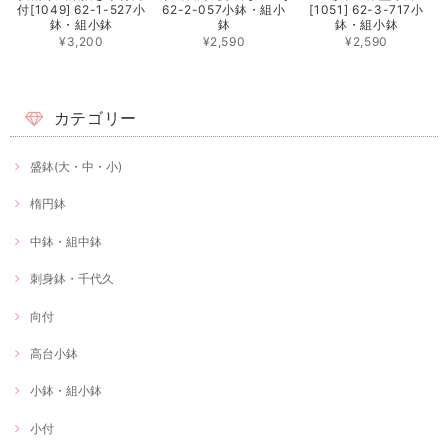
付[1049] 62-1-527小
62-2-057小鉢・組小
[1051] 62-3-717小
鉢・組小鉢
鉢
鉢・組小鉢
¥3,200
¥2,590
¥2,590
カテゴリー
盛鉢(大・中・小)
楕円鉢
中鉢・組中鉢
刺身鉢・千代久
向付
高台小鉢
小鉢・組小鉢
小付