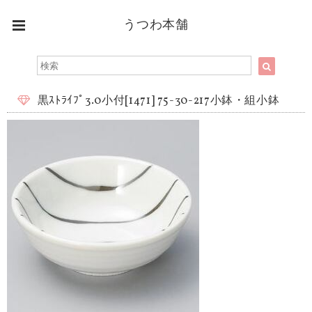
うつわ本舗
黒ｽﾄﾗｲﾌﾟ3.0小付[1471] 75-30-217小鉢・組小鉢