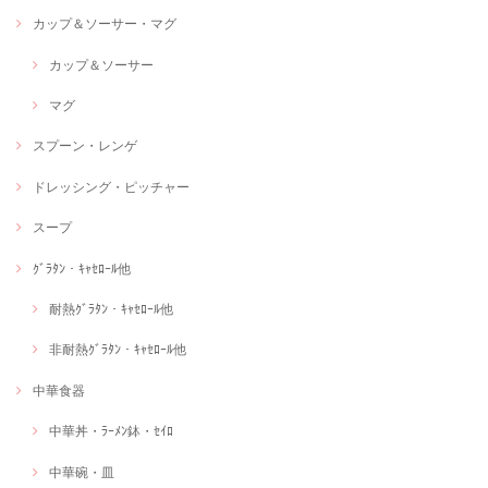
カップ＆ソーサー・マグ
カップ＆ソーサー
マグ
スプーン・レンゲ
ドレッシング・ピッチャー
スープ
ｸﾞﾗﾀﾝ・ｷｬｾﾛｰﾙ他
耐熱ｸﾞﾗﾀﾝ・ｷｬｾﾛｰﾙ他
非耐熱ｸﾞﾗﾀﾝ・ｷｬｾﾛｰﾙ他
中華食器
中華丼・ﾗｰﾒﾝ鉢・ｾｲﾛ
中華碗・皿