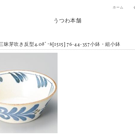
ホーム
うつわ本舗
昧芽吹き反型4.0ﾎﾞｰﾙ[1515] 76-44-357小鉢・組小鉢