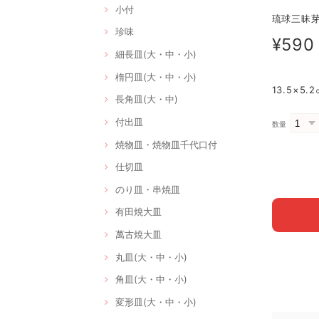
小付
琉球三昧芽吹
珍味
¥590
細長皿(大・中・小)
楕円皿(大・中・小)
13.5×5
長角皿(大・中)
付出皿
数量
焼物皿・焼物皿千代口付
仕切皿
のり皿・串焼皿
有田焼大皿
萬古焼大皿
丸皿(大・中・小)
角皿(大・中・小)
変形皿(大・中・小)