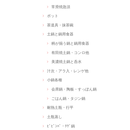
常滑焼急須
ポット
茶道具・抹茶碗
土鍋と鍋用食器
柄が揃う鍋と鍋用食器
有田焼土鍋・コンロ他
美濃焼土鍋と呑水
汁次・アラ入・レンゲ他
小鍋各種
会席鍋・陶板・すっぽん鍋
ごはん鍋・タジン鍋
耐熱土瓶・行平
土瓶蒸し
ﾋﾞﾋﾞﾝﾊﾞ・ﾁｹﾞ鍋