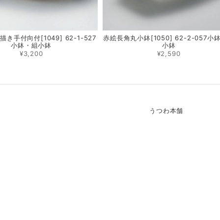
き手付向付[1049] 62-1-527
赤絵長角丸小鉢[1050] 62-2-057小
小鉢・組小鉢
小鉢
¥3,200
¥2,590
うつわ本舗