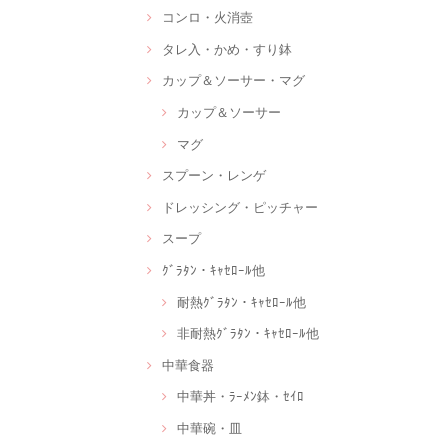
コンロ・火消壺
タレ入・かめ・すり鉢
カップ＆ソーサー・マグ
カップ＆ソーサー
マグ
スプーン・レンゲ
ドレッシング・ピッチャー
スープ
ｸﾞﾗﾀﾝ・ｷｬｾﾛｰﾙ他
耐熱ｸﾞﾗﾀﾝ・ｷｬｾﾛｰﾙ他
非耐熱ｸﾞﾗﾀﾝ・ｷｬｾﾛｰﾙ他
中華食器
中華丼・ﾗｰﾒﾝ鉢・ｾｲﾛ
中華碗・皿