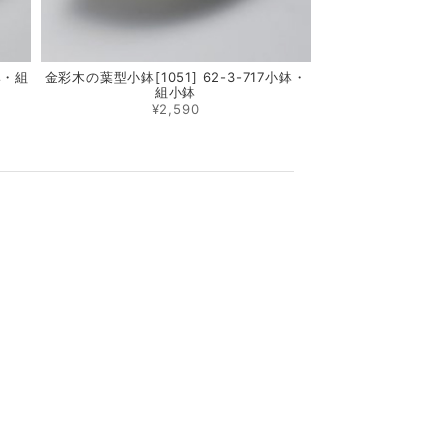
鉢・組
金彩木の葉型小鉢[1051] 62-3-717小鉢・
組小鉢
¥2,590