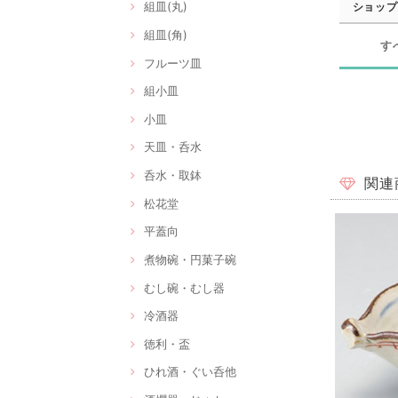
組皿(丸)
ショップ
組皿(角)
す
フルーツ皿
組小皿
小皿
天皿・呑水
呑水・取鉢
関連
松花堂
平蓋向
煮物碗・円菓子碗
むし碗・むし器
冷酒器
徳利・盃
ひれ酒・ぐい呑他