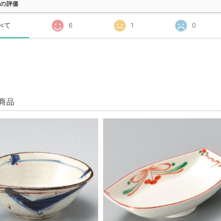
の評価
べて
6
1
0
商品