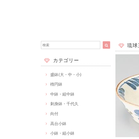
琉球三
カテゴリー
盛鉢(大・中・小)
楕円鉢
中鉢・組中鉢
刺身鉢・千代久
向付
高台小鉢
小鉢・組小鉢