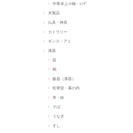
中華卓上小物・ﾚﾝｹﾞ
木製品
仏具・神具
カトラリー
ギンス・アミ
漆器
盆
椀
飯器（漆器）
松華堂・幕の内
丼・鉢
そば
うなぎ
すし