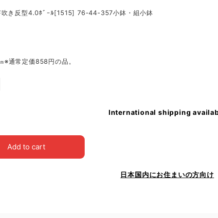
き反型4.0ﾎﾞｰﾙ[1515] 76-44-357小鉢・組小鉢
.2㎝※通常定価858円の品。
International shipping availa
Add to cart
日本国内にお住まいの方向け