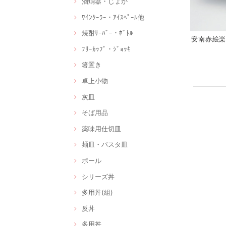
酒燗器・じょか
ﾜｲﾝｸｰﾗｰ・ｱｲｽﾍﾟｰﾙ他
焼酎ｻｰﾊﾞｰ・ﾎﾞﾄﾙ
安南赤絵楽描
ﾌﾘｰｶｯﾌﾟ・ｼﾞｮｯｷ
箸置き
卓上小物
灰皿
そば用品
薬味用仕切皿
麺皿・パスタ皿
ボール
シリーズ丼
多用丼(組)
反丼
多用丼