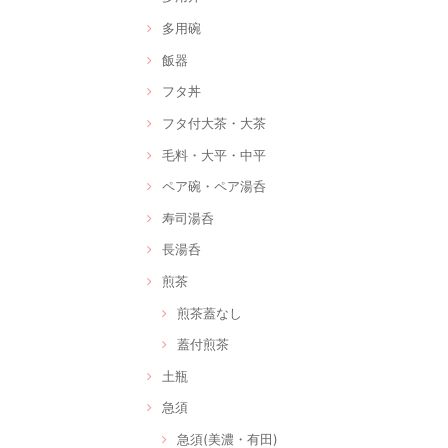
多用碗
飯器
フタ丼
フタ付大茶・大茶
毛料・大平・中平
ペア碗・ペア湯呑
寿司湯呑
長湯呑
煎茶
煎茶蓋なし
蓋付煎茶
土瓶
急須
急須(美濃・有田)