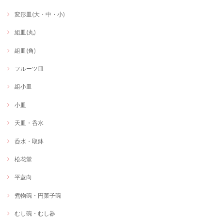
変形皿(大・中・小)
組皿(丸)
組皿(角)
フルーツ皿
組小皿
小皿
天皿・呑水
呑水・取鉢
松花堂
平蓋向
煮物碗・円菓子碗
むし碗・むし器