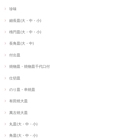
珍味
細長皿(大・中・小)
楕円皿(大・中・小)
長角皿(大・中)
付出皿
焼物皿・焼物皿千代口付
仕切皿
のり皿・串焼皿
有田焼大皿
萬古焼大皿
丸皿(大・中・小)
角皿(大・中・小)