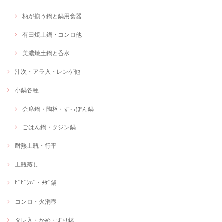
柄が揃う鍋と鍋用食器
有田焼土鍋・コンロ他
美濃焼土鍋と呑水
汁次・アラ入・レンゲ他
小鍋各種
会席鍋・陶板・すっぽん鍋
ごはん鍋・タジン鍋
耐熱土瓶・行平
土瓶蒸し
ﾋﾞﾋﾞﾝﾊﾞ・ﾁｹﾞ鍋
コンロ・火消壺
タレ入・かめ・すり鉢