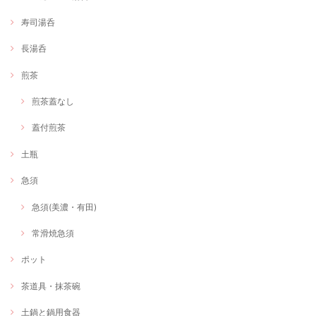
寿司湯呑
長湯呑
煎茶
煎茶蓋なし
蓋付煎茶
土瓶
急須
急須(美濃・有田)
常滑焼急須
ポット
茶道具・抹茶碗
土鍋と鍋用食器