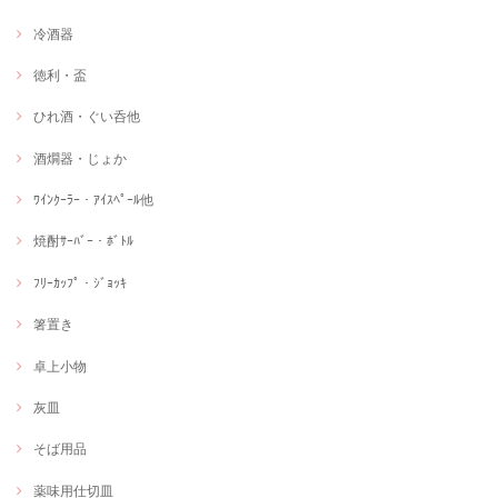
冷酒器
徳利・盃
ひれ酒・ぐい呑他
酒燗器・じょか
ﾜｲﾝｸｰﾗｰ・ｱｲｽﾍﾟｰﾙ他
焼酎ｻｰﾊﾞｰ・ﾎﾞﾄﾙ
ﾌﾘｰｶｯﾌﾟ・ｼﾞｮｯｷ
箸置き
卓上小物
灰皿
そば用品
薬味用仕切皿