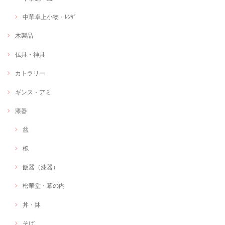
中華卓上小物・ﾚﾝｹﾞ
木製品
仏具・神具
カトラリー
ギンス・アミ
漆器
盆
椀
飯器（漆器）
松華堂・幕の内
丼・鉢
そば