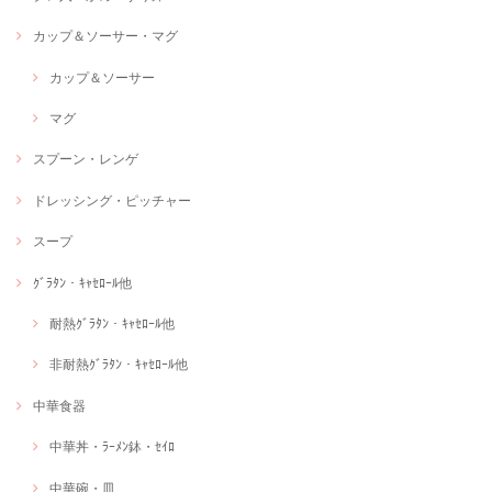
カップ＆ソーサー・マグ
カップ＆ソーサー
マグ
スプーン・レンゲ
ドレッシング・ピッチャー
スープ
ｸﾞﾗﾀﾝ・ｷｬｾﾛｰﾙ他
耐熱ｸﾞﾗﾀﾝ・ｷｬｾﾛｰﾙ他
非耐熱ｸﾞﾗﾀﾝ・ｷｬｾﾛｰﾙ他
中華食器
中華丼・ﾗｰﾒﾝ鉢・ｾｲﾛ
中華碗・皿