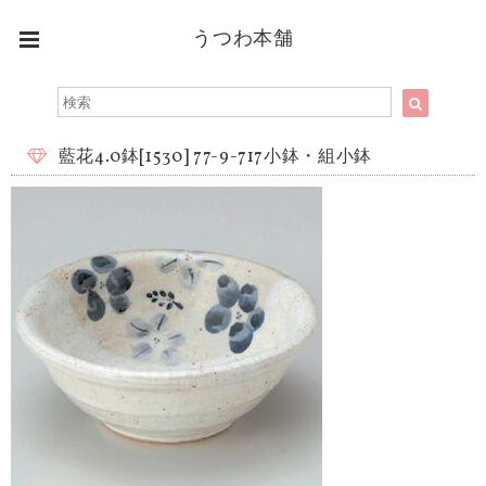
うつわ本舗
藍花4.0鉢[1530] 77-9-717小鉢・組小鉢