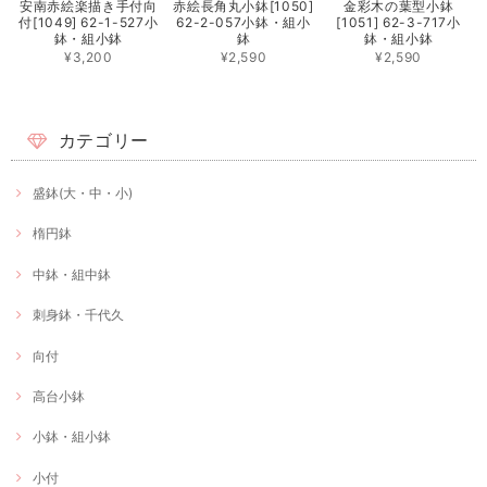
安南赤絵楽描き手付向
赤絵長角丸小鉢[1050]
金彩木の葉型小鉢
付[1049] 62-1-527小
62-2-057小鉢・組小
[1051] 62-3-717小
鉢・組小鉢
鉢
鉢・組小鉢
¥3,200
¥2,590
¥2,590
カテゴリー
盛鉢(大・中・小)
楕円鉢
中鉢・組中鉢
刺身鉢・千代久
向付
高台小鉢
小鉢・組小鉢
小付