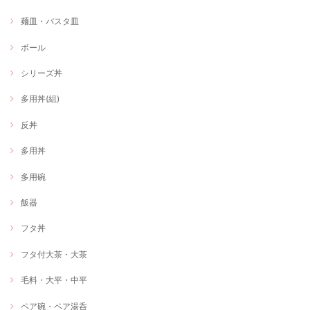
麺皿・パスタ皿
ボール
シリーズ丼
多用丼(組)
反丼
多用丼
多用碗
飯器
フタ丼
フタ付大茶・大茶
毛料・大平・中平
ペア碗・ペア湯呑