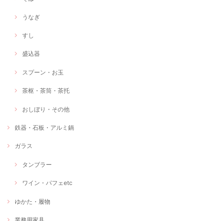
うなぎ
すし
盛込器
スプーン・お玉
茶枢・茶筒・茶托
おしぼり・その他
鉄器・石板・アルミ鍋
ガラス
タンブラー
ワイン・パフェetc
ゆかた・履物
業務用家具