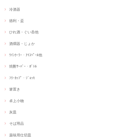
冷酒器
徳利・盃
ひれ酒・ぐい呑他
酒燗器・じょか
ﾜｲﾝｸｰﾗｰ・ｱｲｽﾍﾟｰﾙ他
焼酎ｻｰﾊﾞｰ・ﾎﾞﾄﾙ
ﾌﾘｰｶｯﾌﾟ・ｼﾞｮｯｷ
箸置き
卓上小物
灰皿
そば用品
薬味用仕切皿