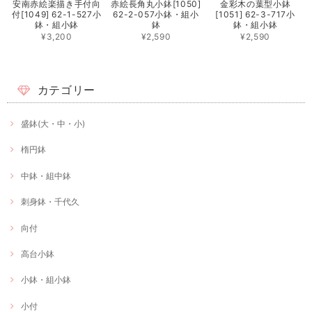
安南赤絵楽描き手付向
赤絵長角丸小鉢[1050]
金彩木の葉型小鉢
付[1049] 62-1-527小
62-2-057小鉢・組小
[1051] 62-3-717小
鉢・組小鉢
鉢
鉢・組小鉢
¥3,200
¥2,590
¥2,590
カテゴリー
盛鉢(大・中・小)
楕円鉢
中鉢・組中鉢
刺身鉢・千代久
向付
高台小鉢
小鉢・組小鉢
小付