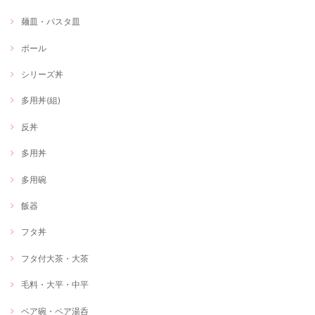
麺皿・パスタ皿
ボール
シリーズ丼
多用丼(組)
反丼
多用丼
多用碗
飯器
フタ丼
フタ付大茶・大茶
毛料・大平・中平
ペア碗・ペア湯呑