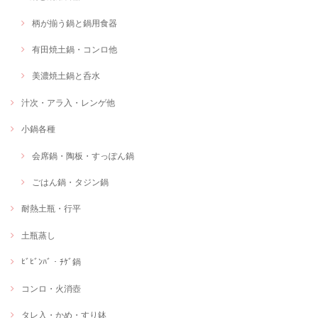
柄が揃う鍋と鍋用食器
有田焼土鍋・コンロ他
美濃焼土鍋と呑水
汁次・アラ入・レンゲ他
小鍋各種
会席鍋・陶板・すっぽん鍋
ごはん鍋・タジン鍋
耐熱土瓶・行平
土瓶蒸し
ﾋﾞﾋﾞﾝﾊﾞ・ﾁｹﾞ鍋
コンロ・火消壺
タレ入・かめ・すり鉢