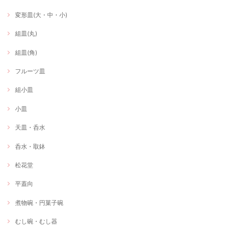
変形皿(大・中・小)
組皿(丸)
組皿(角)
フルーツ皿
組小皿
小皿
天皿・呑水
呑水・取鉢
松花堂
平蓋向
煮物碗・円菓子碗
むし碗・むし器