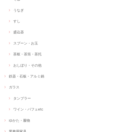
うなぎ
すし
盛込器
スプーン・お玉
茶枢・茶筒・茶托
おしぼり・その他
鉄器・石板・アルミ鍋
ガラス
タンブラー
ワイン・パフェetc
ゆかた・履物
業務用家具