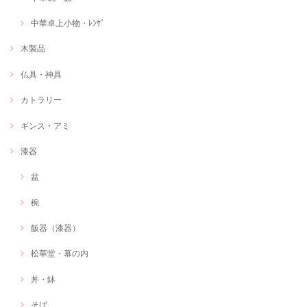
中華卓上小物・ﾚﾝｹﾞ
木製品
仏具・神具
カトラリー
ギンス・アミ
漆器
盆
椀
飯器（漆器）
松華堂・幕の内
丼・鉢
そば