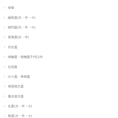
珍味
細長皿(大・中・小)
楕円皿(大・中・小)
長角皿(大・中)
付出皿
焼物皿・焼物皿千代口付
仕切皿
のり皿・串焼皿
有田焼大皿
萬古焼大皿
丸皿(大・中・小)
角皿(大・中・小)