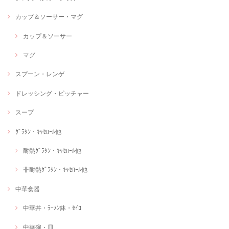
カップ＆ソーサー・マグ
カップ＆ソーサー
マグ
スプーン・レンゲ
ドレッシング・ピッチャー
スープ
ｸﾞﾗﾀﾝ・ｷｬｾﾛｰﾙ他
耐熱ｸﾞﾗﾀﾝ・ｷｬｾﾛｰﾙ他
非耐熱ｸﾞﾗﾀﾝ・ｷｬｾﾛｰﾙ他
中華食器
中華丼・ﾗｰﾒﾝ鉢・ｾｲﾛ
中華碗・皿