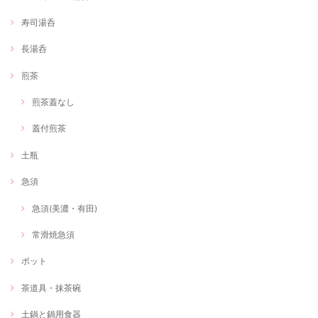
寿司湯呑
長湯呑
煎茶
煎茶蓋なし
蓋付煎茶
土瓶
急須
急須(美濃・有田)
常滑焼急須
ポット
茶道具・抹茶碗
土鍋と鍋用食器