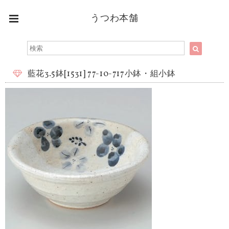
うつわ本舗
藍花3.5鉢[1531] 77-10-717小鉢・組小鉢