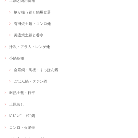
土鍋と鍋用食器
柄が揃う鍋と鍋用食器
有田焼土鍋・コンロ他
美濃焼土鍋と呑水
汁次・アラ入・レンゲ他
小鍋各種
会席鍋・陶板・すっぽん鍋
ごはん鍋・タジン鍋
耐熱土瓶・行平
土瓶蒸し
ﾋﾞﾋﾞﾝﾊﾞ・ﾁｹﾞ鍋
コンロ・火消壺