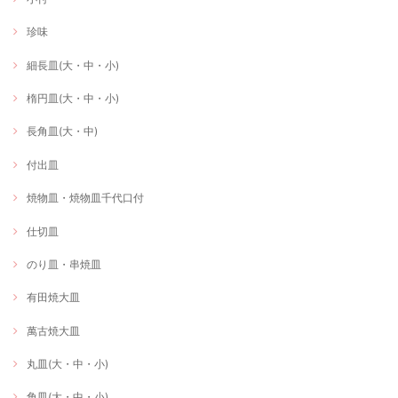
珍味
細長皿(大・中・小)
楕円皿(大・中・小)
長角皿(大・中)
付出皿
焼物皿・焼物皿千代口付
仕切皿
のり皿・串焼皿
有田焼大皿
萬古焼大皿
丸皿(大・中・小)
角皿(大・中・小)