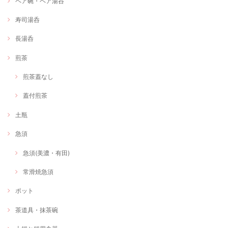
ペア碗・ペア湯呑
寿司湯呑
長湯呑
煎茶
煎茶蓋なし
蓋付煎茶
土瓶
急須
急須(美濃・有田)
常滑焼急須
ポット
茶道具・抹茶碗