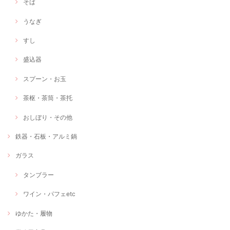
そば
うなぎ
すし
盛込器
スプーン・お玉
茶枢・茶筒・茶托
おしぼり・その他
鉄器・石板・アルミ鍋
ガラス
タンブラー
ワイン・パフェetc
ゆかた・履物