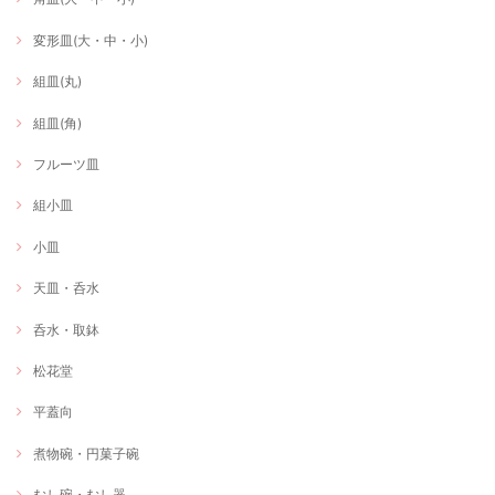
変形皿(大・中・小)
組皿(丸)
組皿(角)
フルーツ皿
組小皿
小皿
天皿・呑水
呑水・取鉢
松花堂
平蓋向
煮物碗・円菓子碗
むし碗・むし器