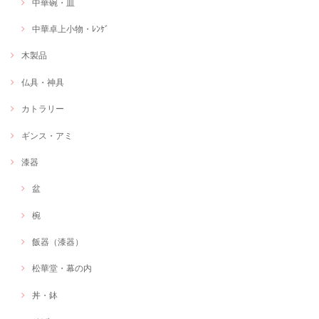
中華碗・皿
中華卓上小物・ﾚﾝｹﾞ
木製品
仏具・神具
カトラリー
ギンス・アミ
漆器
盆
椀
飯器（漆器）
松華堂・幕の内
丼・鉢