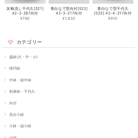
灰釉流し千代久[521]
青白なで型向付[522]
青白なで型千代久
42-2-287向付
42-3-217向付
[523] 42-4-217向付
¥760
¥1,830
¥910
カテゴリー
盛鉢(大・中・小)
楕円鉢
中鉢・組中鉢
刺身鉢・千代久
向付
高台小鉢
小鉢・組小鉢
小付