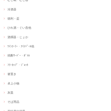
冷酒器
徳利・盃
ひれ酒・ぐい呑他
酒燗器・じょか
ﾜｲﾝｸｰﾗｰ・ｱｲｽﾍﾟｰﾙ他
焼酎ｻｰﾊﾞｰ・ﾎﾞﾄﾙ
ﾌﾘｰｶｯﾌﾟ・ｼﾞｮｯｷ
箸置き
卓上小物
灰皿
そば用品