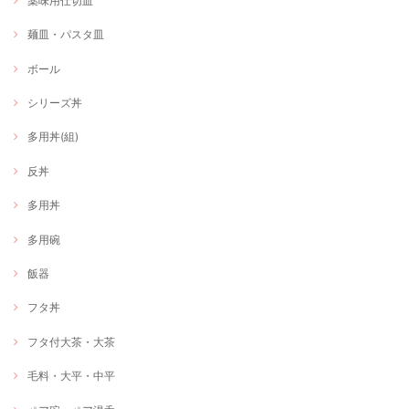
薬味用仕切皿
麺皿・パスタ皿
ボール
シリーズ丼
多用丼(組)
反丼
多用丼
多用碗
飯器
フタ丼
フタ付大茶・大茶
毛料・大平・中平