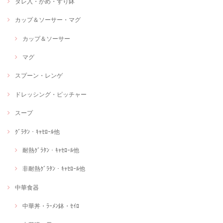
タレ入・かめ・すり鉢
カップ＆ソーサー・マグ
カップ＆ソーサー
マグ
スプーン・レンゲ
ドレッシング・ピッチャー
スープ
ｸﾞﾗﾀﾝ・ｷｬｾﾛｰﾙ他
耐熱ｸﾞﾗﾀﾝ・ｷｬｾﾛｰﾙ他
非耐熱ｸﾞﾗﾀﾝ・ｷｬｾﾛｰﾙ他
中華食器
中華丼・ﾗｰﾒﾝ鉢・ｾｲﾛ