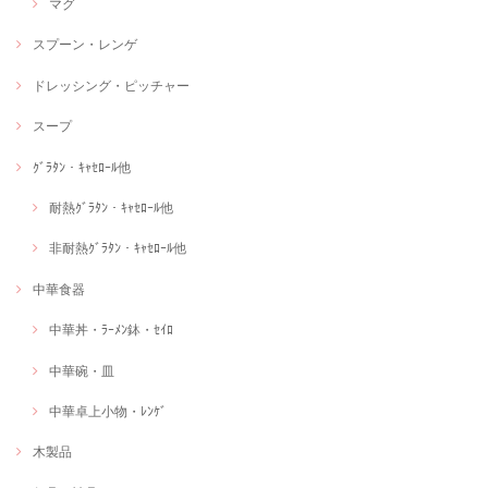
マグ
スプーン・レンゲ
ドレッシング・ピッチャー
スープ
ｸﾞﾗﾀﾝ・ｷｬｾﾛｰﾙ他
耐熱ｸﾞﾗﾀﾝ・ｷｬｾﾛｰﾙ他
非耐熱ｸﾞﾗﾀﾝ・ｷｬｾﾛｰﾙ他
中華食器
中華丼・ﾗｰﾒﾝ鉢・ｾｲﾛ
中華碗・皿
中華卓上小物・ﾚﾝｹﾞ
木製品