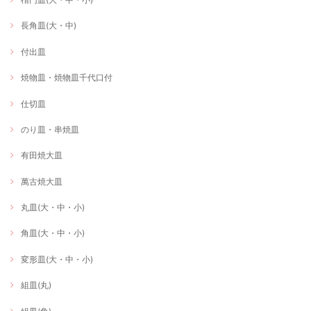
長角皿(大・中)
付出皿
焼物皿・焼物皿千代口付
仕切皿
のり皿・串焼皿
有田焼大皿
萬古焼大皿
丸皿(大・中・小)
角皿(大・中・小)
変形皿(大・中・小)
組皿(丸)