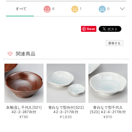
すべて
6
1
0
Save
通報する
関連商品
灰釉流し千代久[521]
青白なで型向付[522]
青白なで型千代久
42-2-287向付
42-3-217向付
[523] 42-4-217向付
¥760
¥1,830
¥910