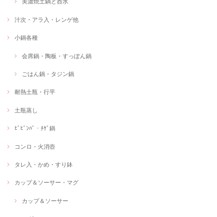
美濃焼土鍋と呑水
汁次・アラ入・レンゲ他
小鍋各種
会席鍋・陶板・すっぽん鍋
ごはん鍋・タジン鍋
耐熱土瓶・行平
土瓶蒸し
ﾋﾞﾋﾞﾝﾊﾞ・ﾁｹﾞ鍋
コンロ・火消壺
タレ入・かめ・すり鉢
カップ＆ソーサー・マグ
カップ＆ソーサー