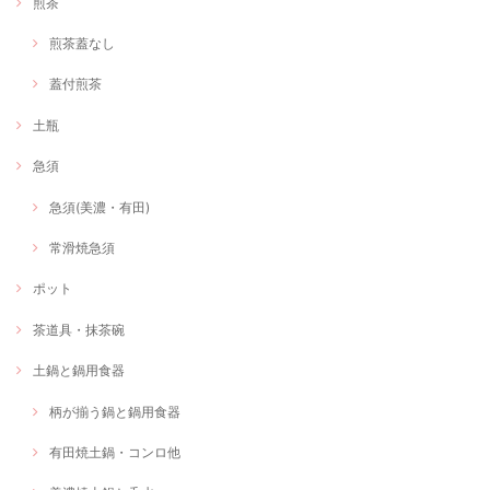
煎茶
煎茶蓋なし
蓋付煎茶
土瓶
急須
急須(美濃・有田)
常滑焼急須
ポット
茶道具・抹茶碗
土鍋と鍋用食器
柄が揃う鍋と鍋用食器
有田焼土鍋・コンロ他