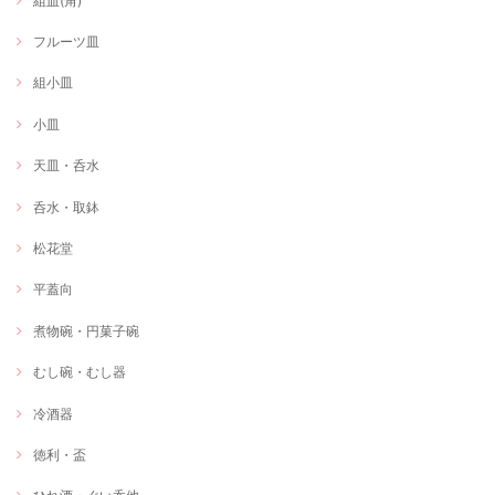
組皿(角)
フルーツ皿
組小皿
小皿
天皿・呑水
呑水・取鉢
松花堂
平蓋向
煮物碗・円菓子碗
むし碗・むし器
冷酒器
徳利・盃