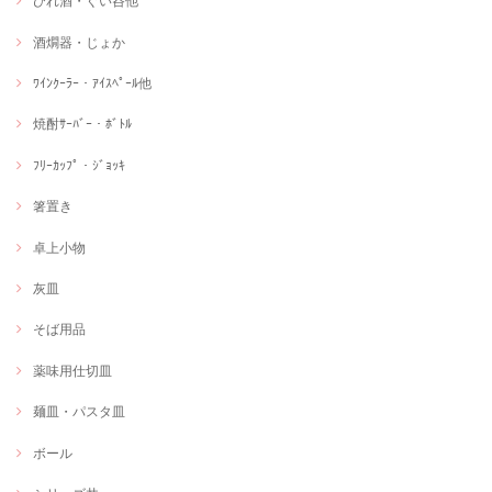
ひれ酒・ぐい呑他
酒燗器・じょか
ﾜｲﾝｸｰﾗｰ・ｱｲｽﾍﾟｰﾙ他
焼酎ｻｰﾊﾞｰ・ﾎﾞﾄﾙ
ﾌﾘｰｶｯﾌﾟ・ｼﾞｮｯｷ
箸置き
卓上小物
灰皿
そば用品
薬味用仕切皿
麺皿・パスタ皿
ボール