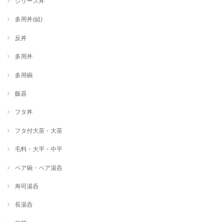
シリーズ丼
多用丼(組)
反丼
多用丼
多用碗
飯器
フタ丼
フタ付大茶・大茶
毛料・大平・中平
ペア碗・ペア湯呑
寿司湯呑
長湯呑