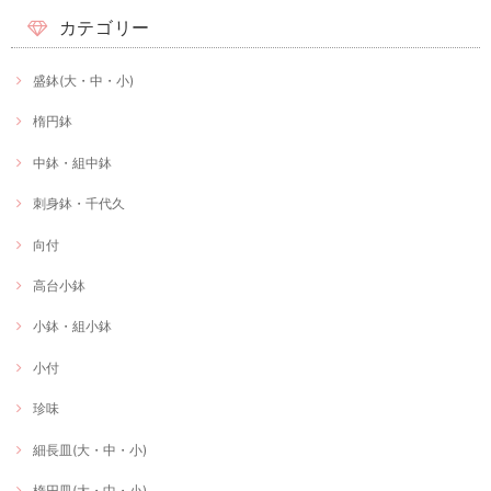
カテゴリー
盛鉢(大・中・小)
楕円鉢
中鉢・組中鉢
刺身鉢・千代久
向付
高台小鉢
小鉢・組小鉢
小付
珍味
細長皿(大・中・小)
楕円皿(大・中・小)