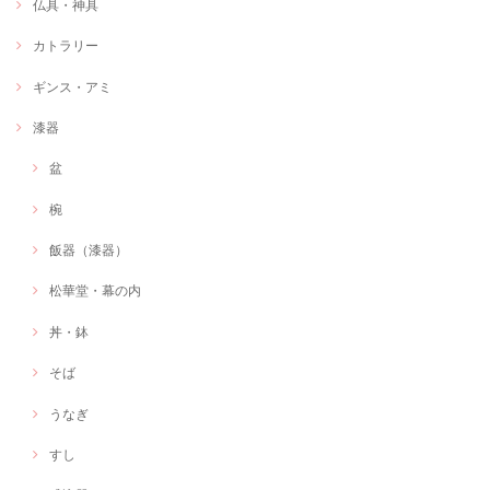
仏具・神具
カトラリー
ギンス・アミ
漆器
盆
椀
飯器（漆器）
松華堂・幕の内
丼・鉢
そば
うなぎ
すし