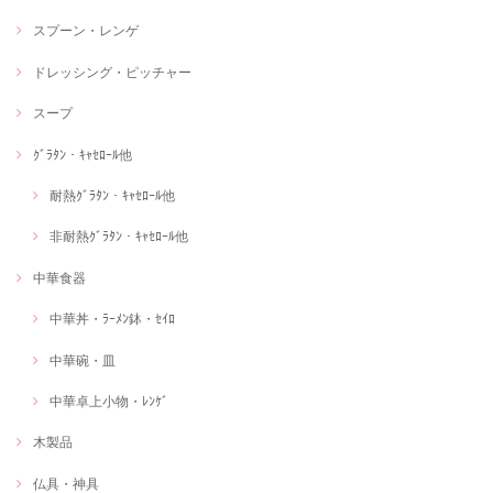
スプーン・レンゲ
ドレッシング・ピッチャー
スープ
ｸﾞﾗﾀﾝ・ｷｬｾﾛｰﾙ他
耐熱ｸﾞﾗﾀﾝ・ｷｬｾﾛｰﾙ他
非耐熱ｸﾞﾗﾀﾝ・ｷｬｾﾛｰﾙ他
中華食器
中華丼・ﾗｰﾒﾝ鉢・ｾｲﾛ
中華碗・皿
中華卓上小物・ﾚﾝｹﾞ
木製品
仏具・神具