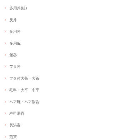
多用丼(組)
反丼
多用丼
多用碗
飯器
フタ丼
フタ付大茶・大茶
毛料・大平・中平
ペア碗・ペア湯呑
寿司湯呑
長湯呑
煎茶