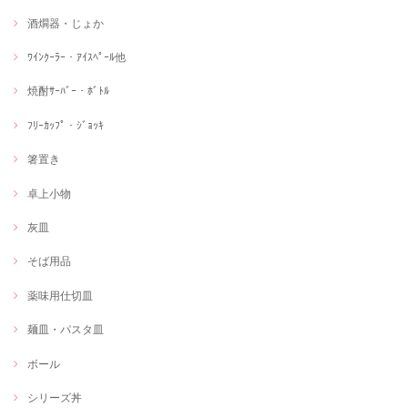
酒燗器・じょか
ﾜｲﾝｸｰﾗｰ・ｱｲｽﾍﾟｰﾙ他
焼酎ｻｰﾊﾞｰ・ﾎﾞﾄﾙ
ﾌﾘｰｶｯﾌﾟ・ｼﾞｮｯｷ
箸置き
卓上小物
灰皿
そば用品
薬味用仕切皿
麺皿・パスタ皿
ボール
シリーズ丼