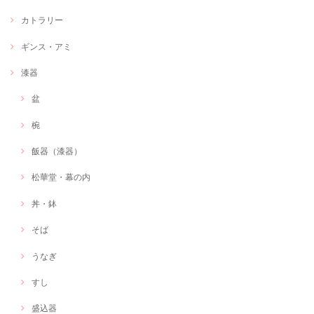
カトラリー
ギンス・アミ
漆器
盆
椀
飯器（漆器）
松華堂・幕の内
丼・鉢
そば
うなぎ
すし
盛込器