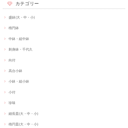
カテゴリー
盛鉢(大・中・小)
楕円鉢
中鉢・組中鉢
刺身鉢・千代久
向付
高台小鉢
小鉢・組小鉢
小付
珍味
細長皿(大・中・小)
楕円皿(大・中・小)