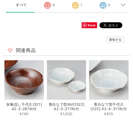
すべて
6
1
0
Save
通報する
関連商品
灰釉流し千代久[521]
青白なで型向付[522]
青白なで型千代久
42-2-287向付
42-3-217向付
[523] 42-4-217向付
¥760
¥1,830
¥910