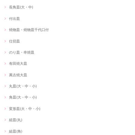
長角皿(大・中)
付出皿
焼物皿・焼物皿千代口付
仕切皿
のり皿・串焼皿
有田焼大皿
萬古焼大皿
丸皿(大・中・小)
角皿(大・中・小)
変形皿(大・中・小)
組皿(丸)
組皿(角)