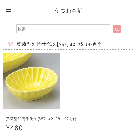
うつわ本舗
黄菊型ﾀﾞ円千代久[557] 42-38-197向付
黄菊型ﾀﾞ円千代久[557] 42-38-197向付
¥460