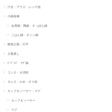
汁次・アラ入・レンゲ他
小鍋各種
会席鍋・陶板・すっぽん鍋
ごはん鍋・タジン鍋
耐熱土瓶・行平
土瓶蒸し
ﾋﾞﾋﾞﾝﾊﾞ・ﾁｹﾞ鍋
コンロ・火消壺
タレ入・かめ・すり鉢
カップ＆ソーサー・マグ
カップ＆ソーサー
マグ