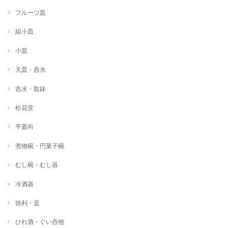
フルーツ皿
組小皿
小皿
天皿・呑水
呑水・取鉢
松花堂
平蓋向
煮物碗・円菓子碗
むし碗・むし器
冷酒器
徳利・盃
ひれ酒・ぐい呑他