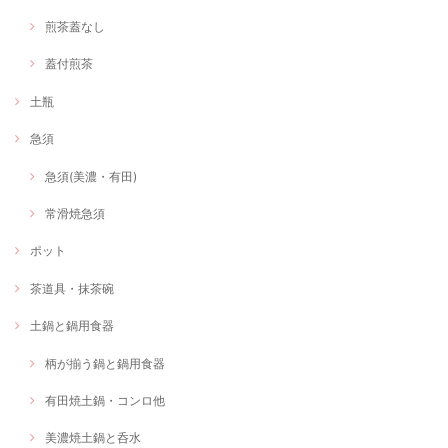
煎茶蓋なし
蓋付煎茶
土瓶
急須
急須(美濃・有田)
常滑焼急須
ポット
茶道具・抹茶碗
土鍋と鍋用食器
柄が揃う鍋と鍋用食器
有田焼土鍋・コンロ他
美濃焼土鍋と呑水