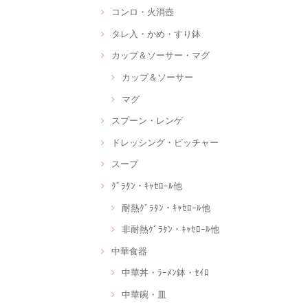
コンロ・火消壺
タレ入・かめ・すり鉢
カップ＆ソーサー・マグ
カップ＆ソーサー
マグ
スプーン・レンゲ
ドレッシング・ピッチャー
スープ
ｸﾞﾗﾀﾝ・ｷｬｾﾛｰﾙ他
耐熱ｸﾞﾗﾀﾝ・ｷｬｾﾛｰﾙ他
非耐熱ｸﾞﾗﾀﾝ・ｷｬｾﾛｰﾙ他
中華食器
中華丼・ﾗｰﾒﾝ鉢・ｾｲﾛ
中華碗・皿