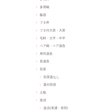
多用碗
飯器
フタ丼
フタ付大茶・大茶
毛料・大平・中平
ペア碗・ペア湯呑
寿司湯呑
長湯呑
煎茶
煎茶蓋なし
蓋付煎茶
土瓶
急須
急須(美濃・有田)