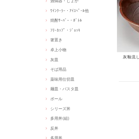
酒燗器・じょか
ﾜｲﾝｸｰﾗｰ・ｱｲｽﾍﾟｰﾙ他
焼酎ｻｰﾊﾞｰ・ﾎﾞﾄﾙ
ﾌﾘｰｶｯﾌﾟ・ｼﾞｮｯｷ
箸置き
卓上小物
灰釉流し千
灰皿
そば用品
薬味用仕切皿
麺皿・パスタ皿
ボール
シリーズ丼
多用丼(組)
反丼
多用丼