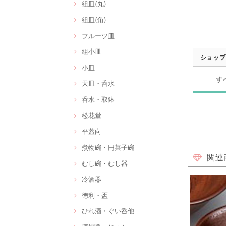
組皿(丸)
組皿(角)
フルーツ皿
組小皿
ショップ
小皿
す
天皿・呑水
呑水・取鉢
松花堂
平蓋向
煮物碗・円菓子碗
関連
むし碗・むし器
冷酒器
徳利・盃
ひれ酒・ぐい呑他