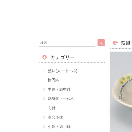
萩風早
カテゴリー
盛鉢(大・中・小)
楕円鉢
中鉢・組中鉢
刺身鉢・千代久
向付
高台小鉢
小鉢・組小鉢