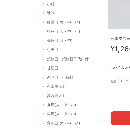
小付
珍味
細長皿(大・中・小)
楕円皿(大・中・小)
萩風早春三ﾂ
長角皿(大・中)
¥1,26
付出皿
焼物皿・焼物皿千代口付
15×4.5
仕切皿
のり皿・串焼皿
数量
有田焼大皿
萬古焼大皿
丸皿(大・中・小)
角皿(大・中・小)
変形皿(大・中・小)