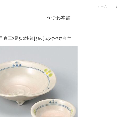
ホーム
うつわ本舗
春三ﾂ足5.0浅鉢[566] 43-7-717向付