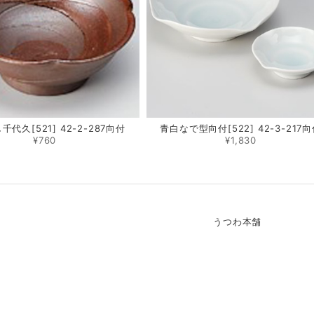
代久[521] 42-2-287向付
青白なで型向付[522] 42-3-217
¥760
¥1,830
うつわ本舗