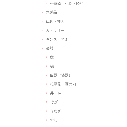
中華卓上小物・ﾚﾝｹﾞ
木製品
仏具・神具
カトラリー
ギンス・アミ
漆器
盆
椀
飯器（漆器）
松華堂・幕の内
丼・鉢
そば
うなぎ
すし