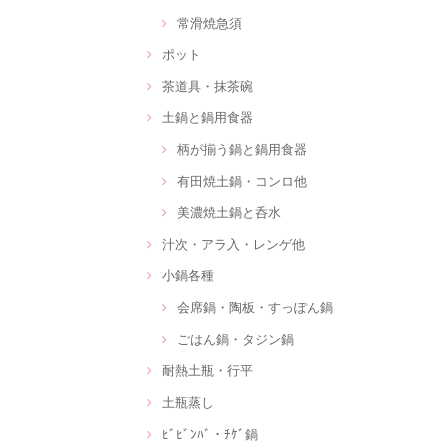
常滑焼急須
ポット
茶道具・抹茶碗
土鍋と鍋用食器
柄が揃う鍋と鍋用食器
有田焼土鍋・コンロ他
美濃焼土鍋と呑水
汁次・アラ入・レンゲ他
小鍋各種
会席鍋・陶板・すっぽん鍋
ごはん鍋・タジン鍋
耐熱土瓶・行平
土瓶蒸し
ﾋﾞﾋﾞﾝﾊﾞ・ﾁｹﾞ鍋