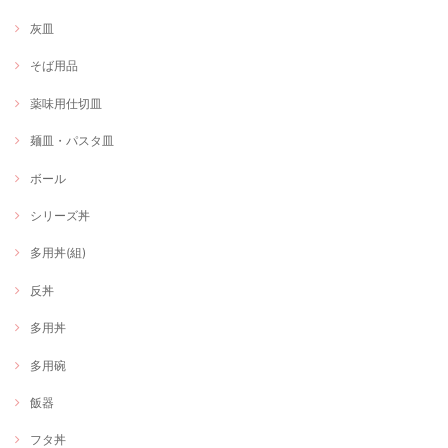
灰皿
そば用品
薬味用仕切皿
麺皿・パスタ皿
ボール
シリーズ丼
多用丼(組)
反丼
多用丼
多用碗
飯器
フタ丼