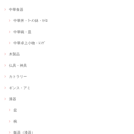
中華食器
中華丼・ﾗｰﾒﾝ鉢・ｾｲﾛ
中華碗・皿
中華卓上小物・ﾚﾝｹﾞ
木製品
仏具・神具
カトラリー
ギンス・アミ
漆器
盆
椀
飯器（漆器）