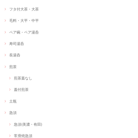
フタ付大茶・大茶
毛料・大平・中平
ペア碗・ペア湯呑
寿司湯呑
長湯呑
煎茶
煎茶蓋なし
蓋付煎茶
土瓶
急須
急須(美濃・有田)
常滑焼急須