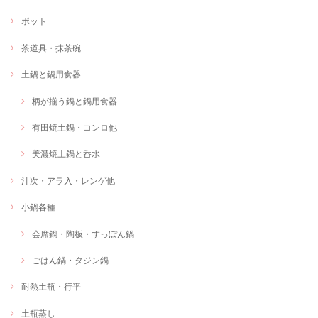
ポット
茶道具・抹茶碗
土鍋と鍋用食器
柄が揃う鍋と鍋用食器
有田焼土鍋・コンロ他
美濃焼土鍋と呑水
汁次・アラ入・レンゲ他
小鍋各種
会席鍋・陶板・すっぽん鍋
ごはん鍋・タジン鍋
耐熱土瓶・行平
土瓶蒸し