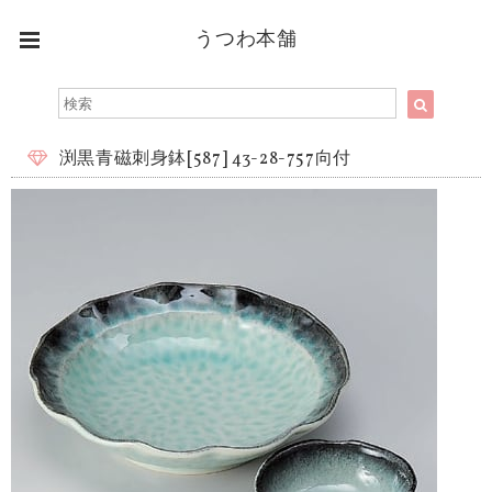
うつわ本舗
渕黒青磁刺身鉢[587] 43-28-757向付