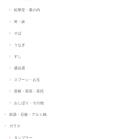
松華堂・幕の内
丼・鉢
そば
うなぎ
すし
盛込器
スプーン・お玉
茶枢・茶筒・茶托
おしぼり・その他
鉄器・石板・アルミ鍋
ガラス
タンブラー