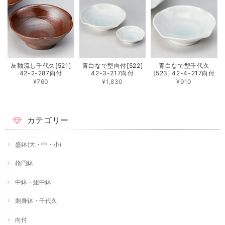
灰釉流し千代久[521]
青白なで型向付[522]
青白なで型千代久
42-2-287向付
42-3-217向付
[523] 42-4-217向付
¥760
¥1,830
¥910
カテゴリー
盛鉢(大・中・小)
楕円鉢
中鉢・組中鉢
刺身鉢・千代久
向付