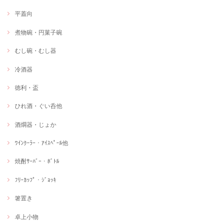
平蓋向
煮物碗・円菓子碗
むし碗・むし器
冷酒器
徳利・盃
ひれ酒・ぐい呑他
酒燗器・じょか
ﾜｲﾝｸｰﾗｰ・ｱｲｽﾍﾟｰﾙ他
焼酎ｻｰﾊﾞｰ・ﾎﾞﾄﾙ
ﾌﾘｰｶｯﾌﾟ・ｼﾞｮｯｷ
箸置き
卓上小物