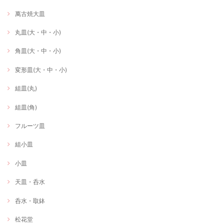
萬古焼大皿
丸皿(大・中・小)
角皿(大・中・小)
変形皿(大・中・小)
組皿(丸)
組皿(角)
フルーツ皿
組小皿
小皿
天皿・呑水
呑水・取鉢
松花堂