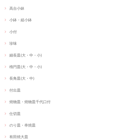
高台小鉢
小鉢・組小鉢
小付
珍味
細長皿(大・中・小)
楕円皿(大・中・小)
長角皿(大・中)
付出皿
焼物皿・焼物皿千代口付
仕切皿
のり皿・串焼皿
有田焼大皿