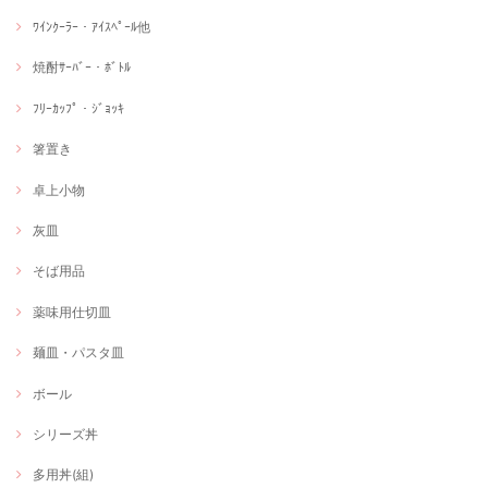
ﾜｲﾝｸｰﾗｰ・ｱｲｽﾍﾟｰﾙ他
焼酎ｻｰﾊﾞｰ・ﾎﾞﾄﾙ
ﾌﾘｰｶｯﾌﾟ・ｼﾞｮｯｷ
箸置き
卓上小物
灰皿
そば用品
薬味用仕切皿
麺皿・パスタ皿
ボール
シリーズ丼
多用丼(組)