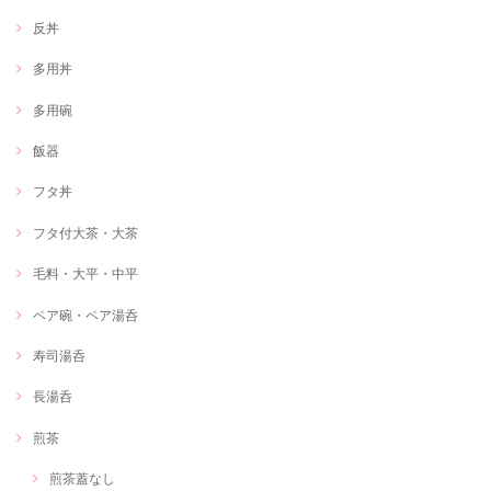
反丼
多用丼
多用碗
飯器
フタ丼
フタ付大茶・大茶
毛料・大平・中平
ペア碗・ペア湯呑
寿司湯呑
長湯呑
煎茶
煎茶蓋なし