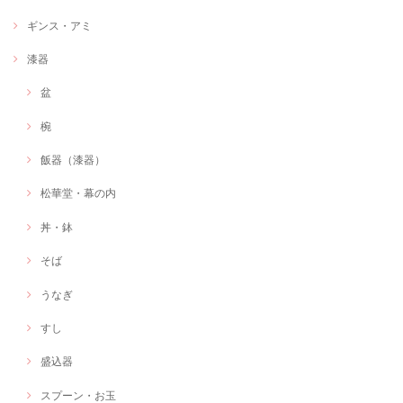
ギンス・アミ
漆器
盆
椀
飯器（漆器）
松華堂・幕の内
丼・鉢
そば
うなぎ
すし
盛込器
スプーン・お玉