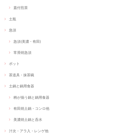
蓋付煎茶
土瓶
急須
急須(美濃・有田)
常滑焼急須
ポット
茶道具・抹茶碗
土鍋と鍋用食器
柄が揃う鍋と鍋用食器
有田焼土鍋・コンロ他
美濃焼土鍋と呑水
汁次・アラ入・レンゲ他