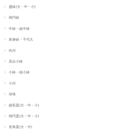
盛鉢(大・中・小)
楕円鉢
中鉢・組中鉢
刺身鉢・千代久
向付
高台小鉢
小鉢・組小鉢
小付
珍味
細長皿(大・中・小)
楕円皿(大・中・小)
長角皿(大・中)