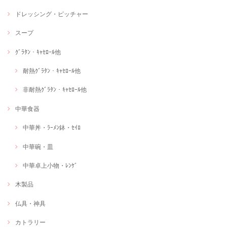
ドレッシング・ピッチャー
スープ
ｸﾞﾗﾀﾝ・ｷｬｾﾛｰﾙ他
耐熱ｸﾞﾗﾀﾝ・ｷｬｾﾛｰﾙ他
非耐熱ｸﾞﾗﾀﾝ・ｷｬｾﾛｰﾙ他
中華食器
中華丼・ﾗｰﾒﾝ鉢・ｾｲﾛ
中華碗・皿
中華卓上小物・ﾚﾝｹﾞ
木製品
仏具・神具
カトラリー