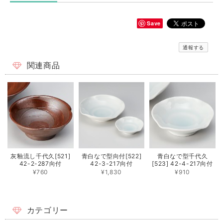
Save
通報する
関連商品
灰釉流し千代久[521]
青白なで型向付[522]
青白なで型千代久
42-2-287向付
42-3-217向付
[523] 42-4-217向付
¥760
¥1,830
¥910
カテゴリー