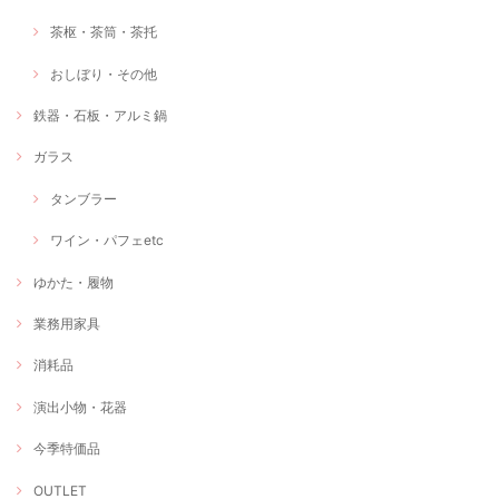
茶枢・茶筒・茶托
おしぼり・その他
鉄器・石板・アルミ鍋
ガラス
タンブラー
ワイン・パフェetc
ゆかた・履物
業務用家具
消耗品
演出小物・花器
今季特価品
OUTLET