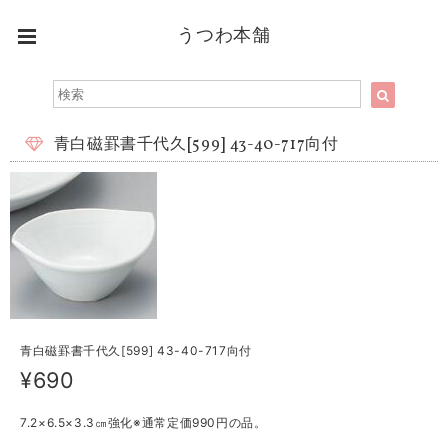
うつわ本舗
青白磁罫書千代久[599] 43-40-717向付
青白磁罫書千代久[599] 43-40-717向付
¥690
7.2×6.5×3.3㎝強化※通常定価990円の品。