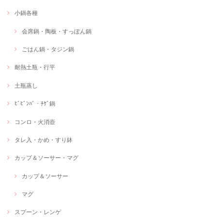
小鍋各種
会席鍋・陶板・すっぽん鍋
ごはん鍋・タジン鍋
耐熱土瓶・行平
土瓶蒸し
ﾋﾞﾋﾞﾝﾊﾞ・ﾁｹﾞ鍋
コンロ・火消壺
タレ入・かめ・すり鉢
カップ＆ソーサー・マグ
カップ＆ソーサー
マグ
スプーン・レンゲ