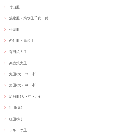
付出皿
焼物皿・焼物皿千代口付
仕切皿
のり皿・串焼皿
有田焼大皿
萬古焼大皿
丸皿(大・中・小)
角皿(大・中・小)
変形皿(大・中・小)
組皿(丸)
組皿(角)
フルーツ皿