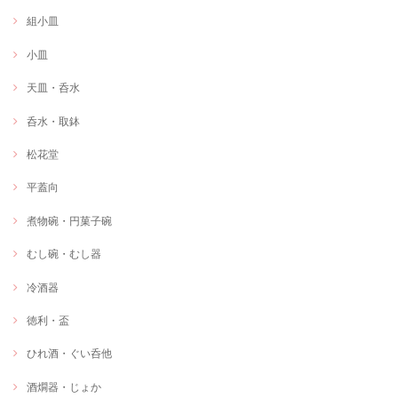
組小皿
小皿
天皿・呑水
呑水・取鉢
松花堂
平蓋向
煮物碗・円菓子碗
むし碗・むし器
冷酒器
徳利・盃
ひれ酒・ぐい呑他
酒燗器・じょか