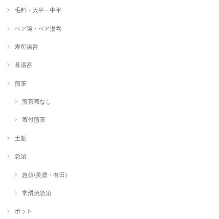
毛料・大平・中平
ペア碗・ペア湯呑
寿司湯呑
長湯呑
煎茶
煎茶蓋なし
蓋付煎茶
土瓶
急須
急須(美濃・有田)
常滑焼急須
ポット