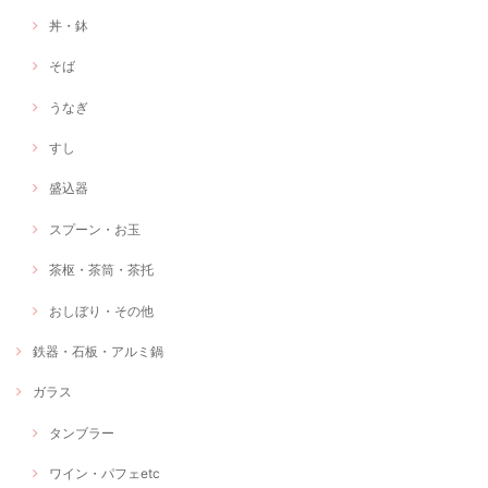
丼・鉢
そば
うなぎ
すし
盛込器
スプーン・お玉
茶枢・茶筒・茶托
おしぼり・その他
鉄器・石板・アルミ鍋
ガラス
タンブラー
ワイン・パフェetc