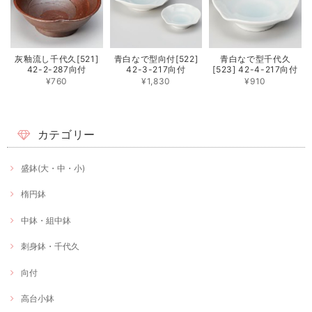
灰釉流し千代久[521]
青白なで型向付[522]
青白なで型千代久
42-2-287向付
42-3-217向付
[523] 42-4-217向付
¥760
¥1,830
¥910
カテゴリー
盛鉢(大・中・小)
楕円鉢
中鉢・組中鉢
刺身鉢・千代久
向付
高台小鉢