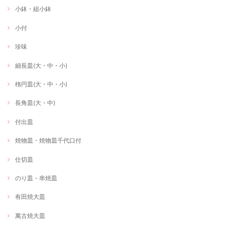
小鉢・組小鉢
小付
珍味
細長皿(大・中・小)
楕円皿(大・中・小)
長角皿(大・中)
付出皿
焼物皿・焼物皿千代口付
仕切皿
のり皿・串焼皿
有田焼大皿
萬古焼大皿