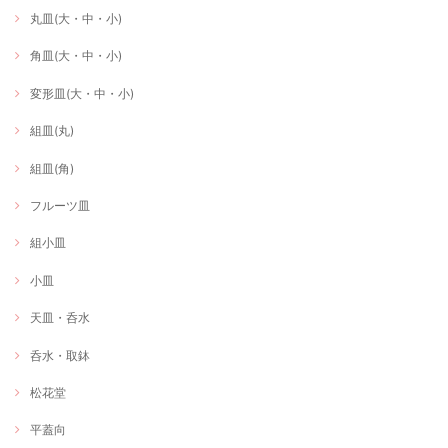
丸皿(大・中・小)
角皿(大・中・小)
変形皿(大・中・小)
組皿(丸)
組皿(角)
フルーツ皿
組小皿
小皿
天皿・呑水
呑水・取鉢
松花堂
平蓋向