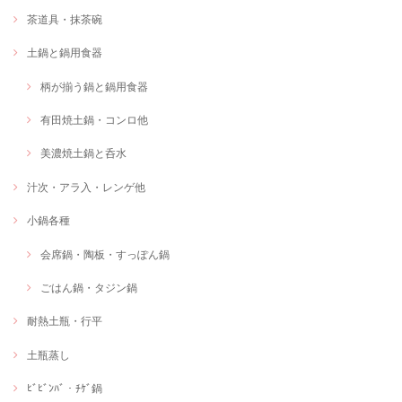
茶道具・抹茶碗
土鍋と鍋用食器
柄が揃う鍋と鍋用食器
有田焼土鍋・コンロ他
美濃焼土鍋と呑水
汁次・アラ入・レンゲ他
小鍋各種
会席鍋・陶板・すっぽん鍋
ごはん鍋・タジン鍋
耐熱土瓶・行平
土瓶蒸し
ﾋﾞﾋﾞﾝﾊﾞ・ﾁｹﾞ鍋