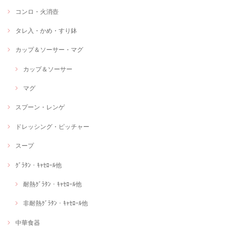
コンロ・火消壺
タレ入・かめ・すり鉢
カップ＆ソーサー・マグ
カップ＆ソーサー
マグ
スプーン・レンゲ
ドレッシング・ピッチャー
スープ
ｸﾞﾗﾀﾝ・ｷｬｾﾛｰﾙ他
耐熱ｸﾞﾗﾀﾝ・ｷｬｾﾛｰﾙ他
非耐熱ｸﾞﾗﾀﾝ・ｷｬｾﾛｰﾙ他
中華食器