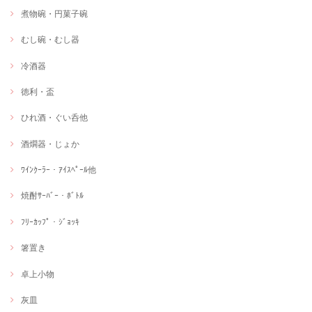
煮物碗・円菓子碗
むし碗・むし器
冷酒器
徳利・盃
ひれ酒・ぐい呑他
酒燗器・じょか
ﾜｲﾝｸｰﾗｰ・ｱｲｽﾍﾟｰﾙ他
焼酎ｻｰﾊﾞｰ・ﾎﾞﾄﾙ
ﾌﾘｰｶｯﾌﾟ・ｼﾞｮｯｷ
箸置き
卓上小物
灰皿