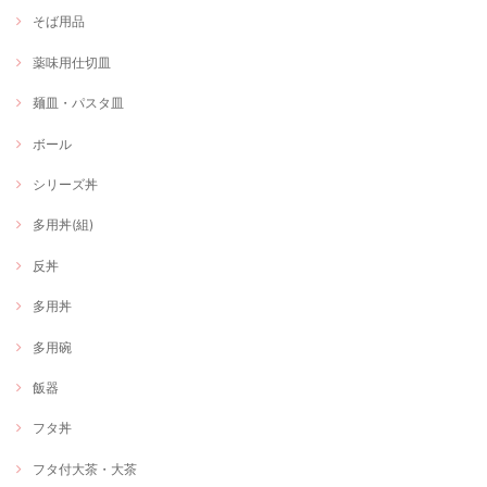
そば用品
薬味用仕切皿
麺皿・パスタ皿
ボール
シリーズ丼
多用丼(組)
反丼
多用丼
多用碗
飯器
フタ丼
フタ付大茶・大茶