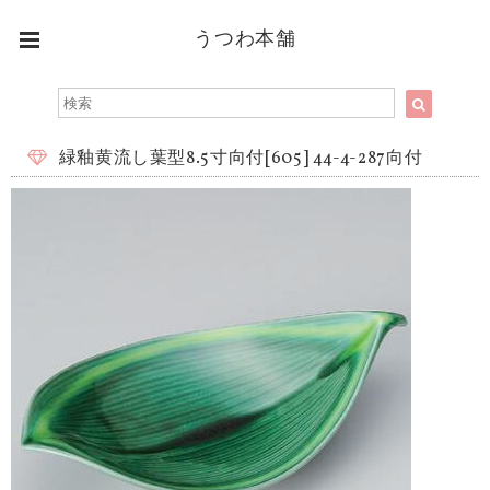
うつわ本舗
緑釉黄流し葉型8.5寸向付[605] 44-4-287向付