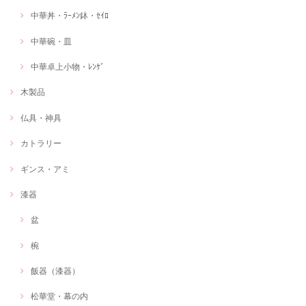
中華丼・ﾗｰﾒﾝ鉢・ｾｲﾛ
中華碗・皿
中華卓上小物・ﾚﾝｹﾞ
木製品
仏具・神具
カトラリー
ギンス・アミ
漆器
盆
椀
飯器（漆器）
松華堂・幕の内