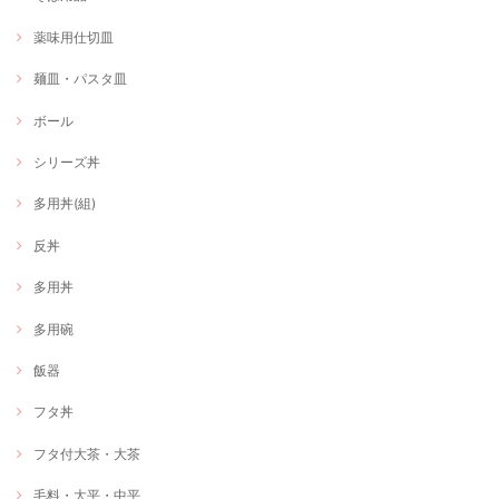
薬味用仕切皿
麺皿・パスタ皿
ボール
シリーズ丼
多用丼(組)
反丼
多用丼
多用碗
飯器
フタ丼
フタ付大茶・大茶
毛料・大平・中平