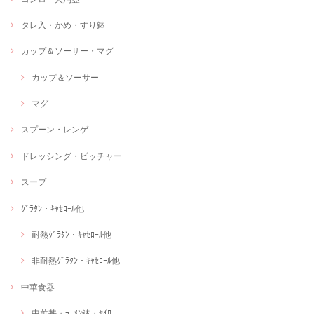
タレ入・かめ・すり鉢
カップ＆ソーサー・マグ
カップ＆ソーサー
マグ
スプーン・レンゲ
ドレッシング・ピッチャー
スープ
ｸﾞﾗﾀﾝ・ｷｬｾﾛｰﾙ他
耐熱ｸﾞﾗﾀﾝ・ｷｬｾﾛｰﾙ他
非耐熱ｸﾞﾗﾀﾝ・ｷｬｾﾛｰﾙ他
中華食器
中華丼・ﾗｰﾒﾝ鉢・ｾｲﾛ