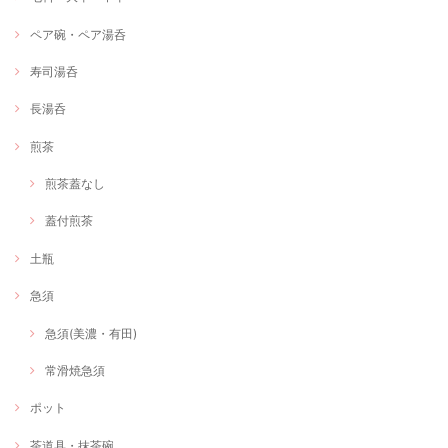
ペア碗・ペア湯呑
寿司湯呑
長湯呑
煎茶
煎茶蓋なし
蓋付煎茶
土瓶
急須
急須(美濃・有田)
常滑焼急須
ポット
茶道具・抹茶碗