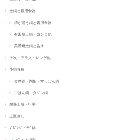
土鍋と鍋用食器
柄が揃う鍋と鍋用食器
有田焼土鍋・コンロ他
美濃焼土鍋と呑水
汁次・アラ入・レンゲ他
小鍋各種
会席鍋・陶板・すっぽん鍋
ごはん鍋・タジン鍋
耐熱土瓶・行平
土瓶蒸し
ﾋﾞﾋﾞﾝﾊﾞ・ﾁｹﾞ鍋
コンロ・火消壺