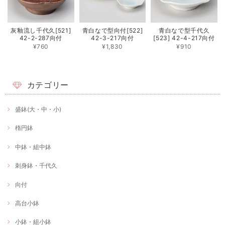
灰釉流し千代久[521]
青白なで型向付[522]
青白なで型千代久
42-2-287向付
42-3-217向付
[523] 42-4-217向付
¥760
¥1,830
¥910
カテゴリー
盛鉢(大・中・小)
楕円鉢
中鉢・組中鉢
刺身鉢・千代久
向付
高台小鉢
小鉢・組小鉢