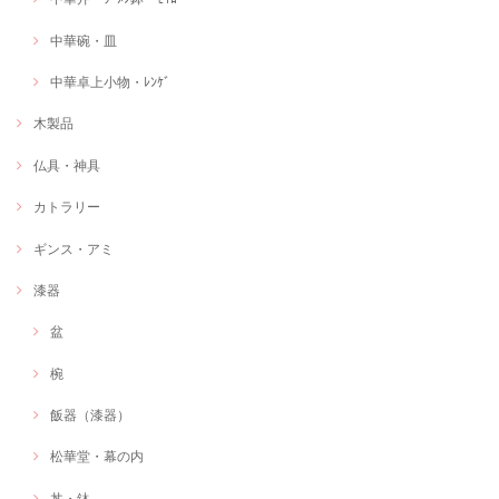
中華碗・皿
中華卓上小物・ﾚﾝｹﾞ
木製品
仏具・神具
カトラリー
ギンス・アミ
漆器
盆
椀
飯器（漆器）
松華堂・幕の内
丼・鉢