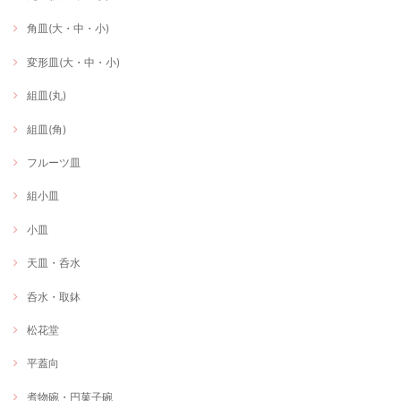
角皿(大・中・小)
変形皿(大・中・小)
組皿(丸)
組皿(角)
フルーツ皿
組小皿
小皿
天皿・呑水
呑水・取鉢
松花堂
平蓋向
煮物碗・円菓子碗