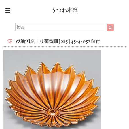
うつわ本舗
ｱﾒ釉渕金上り菊型皿[625] 45-4-057向付