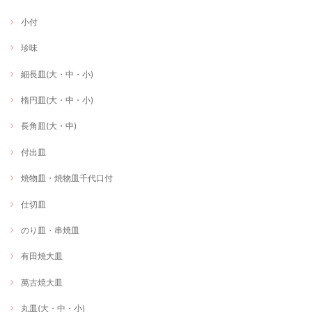
小付
珍味
細長皿(大・中・小)
楕円皿(大・中・小)
長角皿(大・中)
付出皿
焼物皿・焼物皿千代口付
仕切皿
のり皿・串焼皿
有田焼大皿
萬古焼大皿
丸皿(大・中・小)