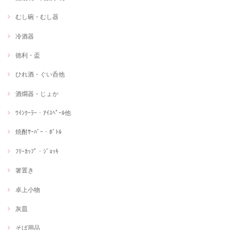
むし碗・むし器
冷酒器
徳利・盃
ひれ酒・ぐい呑他
酒燗器・じょか
ﾜｲﾝｸｰﾗｰ・ｱｲｽﾍﾟｰﾙ他
焼酎ｻｰﾊﾞｰ・ﾎﾞﾄﾙ
ﾌﾘｰｶｯﾌﾟ・ｼﾞｮｯｷ
箸置き
卓上小物
灰皿
そば用品