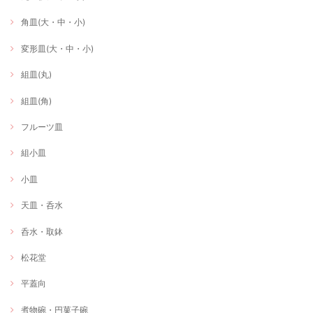
角皿(大・中・小)
変形皿(大・中・小)
組皿(丸)
組皿(角)
フルーツ皿
組小皿
小皿
天皿・呑水
呑水・取鉢
松花堂
平蓋向
煮物碗・円菓子碗