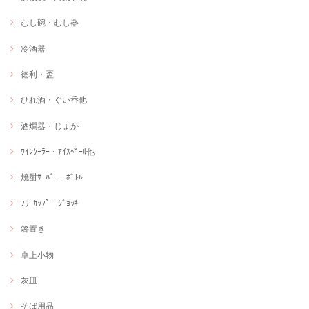
むし碗・むし器
冷酒器
徳利・盃
ひれ酒・ぐい呑他
酒燗器・じょか
ﾜｲﾝｸｰﾗｰ・ｱｲｽﾍﾟｰﾙ他
焼酎ｻｰﾊﾞｰ・ﾎﾞﾄﾙ
ﾌﾘｰｶｯﾌﾟ・ｼﾞｮｯｷ
箸置き
卓上小物
灰皿
そば用品