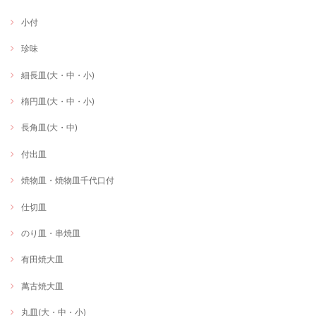
小付
珍味
細長皿(大・中・小)
楕円皿(大・中・小)
長角皿(大・中)
付出皿
焼物皿・焼物皿千代口付
仕切皿
のり皿・串焼皿
有田焼大皿
萬古焼大皿
丸皿(大・中・小)