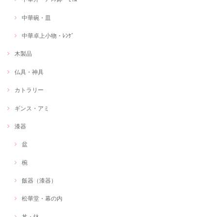
中華碗・皿
中華卓上小物・ﾚﾝｹﾞ
木製品
仏具・神具
カトラリー
ギンス・アミ
漆器
盆
椀
飯器（漆器）
松華堂・幕の内
丼・鉢