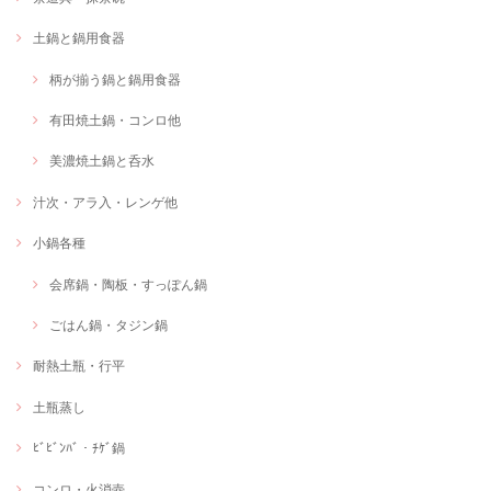
土鍋と鍋用食器
柄が揃う鍋と鍋用食器
有田焼土鍋・コンロ他
美濃焼土鍋と呑水
汁次・アラ入・レンゲ他
小鍋各種
会席鍋・陶板・すっぽん鍋
ごはん鍋・タジン鍋
耐熱土瓶・行平
土瓶蒸し
ﾋﾞﾋﾞﾝﾊﾞ・ﾁｹﾞ鍋
コンロ・火消壺