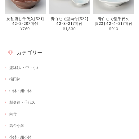
灰釉流し千代久[521]
青白なで型向付[522]
青白なで型千代久
42-2-287向付
42-3-217向付
[523] 42-4-217向付
¥760
¥1,830
¥910
カテゴリー
盛鉢(大・中・小)
楕円鉢
中鉢・組中鉢
刺身鉢・千代久
向付
高台小鉢
小鉢・組小鉢