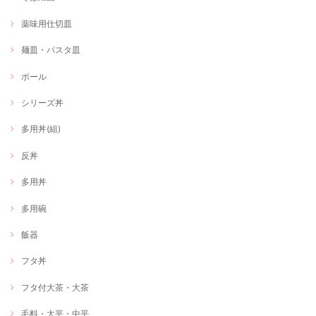
薬味用仕切皿
麺皿・パスタ皿
ボール
シリーズ丼
多用丼(組)
反丼
多用丼
多用碗
飯器
フタ丼
フタ付大茶・大茶
毛料・大平・中平