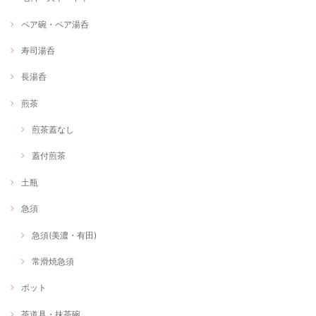
ペア碗・ペア湯呑
寿司湯呑
長湯呑
煎茶
煎茶蓋なし
蓋付煎茶
土瓶
急須
急須(美濃・有田)
常滑焼急須
ポット
茶道具・抹茶碗