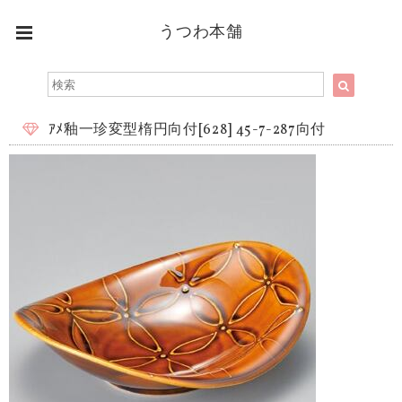
うつわ本舗
ｱﾒ釉一珍変型楕円向付[628] 45-7-287向付