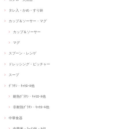
タレ入・かめ・すり鉢
カップ＆ソーサー・マグ
カップ＆ソーサー
マグ
スプーン・レンゲ
ドレッシング・ピッチャー
スープ
ｸﾞﾗﾀﾝ・ｷｬｾﾛｰﾙ他
耐熱ｸﾞﾗﾀﾝ・ｷｬｾﾛｰﾙ他
非耐熱ｸﾞﾗﾀﾝ・ｷｬｾﾛｰﾙ他
中華食器
中華丼・ﾗｰﾒﾝ鉢・ｾｲﾛ