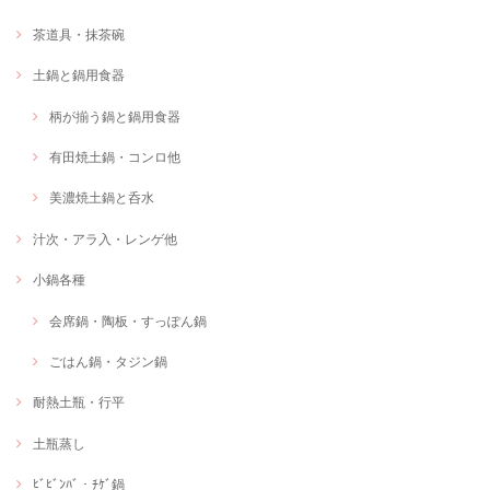
茶道具・抹茶碗
土鍋と鍋用食器
柄が揃う鍋と鍋用食器
有田焼土鍋・コンロ他
美濃焼土鍋と呑水
汁次・アラ入・レンゲ他
小鍋各種
会席鍋・陶板・すっぽん鍋
ごはん鍋・タジン鍋
耐熱土瓶・行平
土瓶蒸し
ﾋﾞﾋﾞﾝﾊﾞ・ﾁｹﾞ鍋