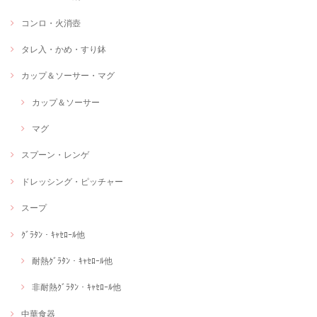
コンロ・火消壺
タレ入・かめ・すり鉢
カップ＆ソーサー・マグ
カップ＆ソーサー
マグ
スプーン・レンゲ
ドレッシング・ピッチャー
スープ
ｸﾞﾗﾀﾝ・ｷｬｾﾛｰﾙ他
耐熱ｸﾞﾗﾀﾝ・ｷｬｾﾛｰﾙ他
非耐熱ｸﾞﾗﾀﾝ・ｷｬｾﾛｰﾙ他
中華食器