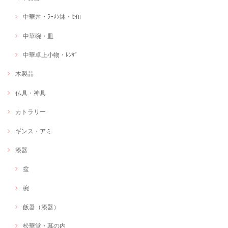
中華丼・ﾗｰﾒﾝ鉢・ｾｲﾛ
中華碗・皿
中華卓上小物・ﾚﾝｹﾞ
木製品
仏具・神具
カトラリー
ギンス・アミ
漆器
盆
椀
飯器（漆器）
松華堂・幕の内