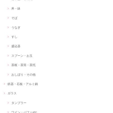
丼・鉢
そば
うなぎ
すし
盛込器
スプーン・お玉
茶枢・茶筒・茶托
おしぼり・その他
鉄器・石板・アルミ鍋
ガラス
タンブラー
ワイン・パフェetc