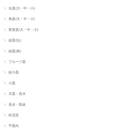
丸皿(大・中・小)
角皿(大・中・小)
変形皿(大・中・小)
組皿(丸)
組皿(角)
フルーツ皿
組小皿
小皿
天皿・呑水
呑水・取鉢
松花堂
平蓋向