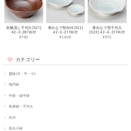
灰釉流し千代久[521]
青白なで型向付[522]
青白なで型千代久
42-2-287向付
42-3-217向付
[523] 42-4-217向付
¥760
¥1,830
¥910
カテゴリー
盛鉢(大・中・小)
楕円鉢
中鉢・組中鉢
刺身鉢・千代久
向付
高台小鉢