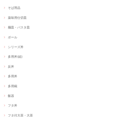
そば用品
薬味用仕切皿
麺皿・パスタ皿
ボール
シリーズ丼
多用丼(組)
反丼
多用丼
多用碗
飯器
フタ丼
フタ付大茶・大茶