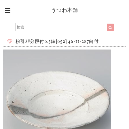
うつわ本舗
粉引ﾇﾘ分段付6.5鉢[652] 46-11-287向付