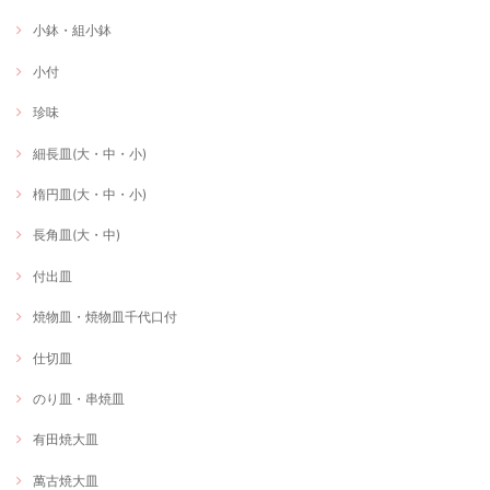
小鉢・組小鉢
小付
珍味
細長皿(大・中・小)
楕円皿(大・中・小)
長角皿(大・中)
付出皿
焼物皿・焼物皿千代口付
仕切皿
のり皿・串焼皿
有田焼大皿
萬古焼大皿