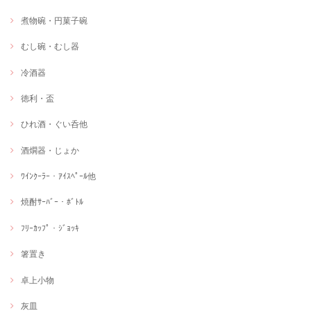
煮物碗・円菓子碗
むし碗・むし器
冷酒器
徳利・盃
ひれ酒・ぐい呑他
酒燗器・じょか
ﾜｲﾝｸｰﾗｰ・ｱｲｽﾍﾟｰﾙ他
焼酎ｻｰﾊﾞｰ・ﾎﾞﾄﾙ
ﾌﾘｰｶｯﾌﾟ・ｼﾞｮｯｷ
箸置き
卓上小物
灰皿