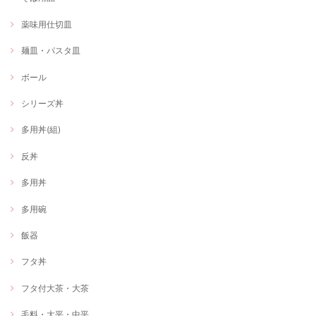
薬味用仕切皿
麺皿・パスタ皿
ボール
シリーズ丼
多用丼(組)
反丼
多用丼
多用碗
飯器
フタ丼
フタ付大茶・大茶
毛料・大平・中平