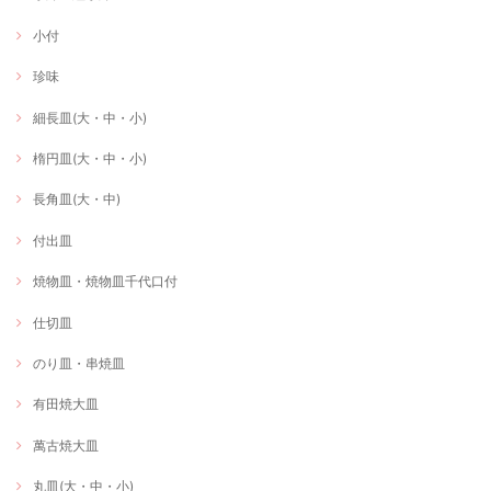
小付
珍味
細長皿(大・中・小)
楕円皿(大・中・小)
長角皿(大・中)
付出皿
焼物皿・焼物皿千代口付
仕切皿
のり皿・串焼皿
有田焼大皿
萬古焼大皿
丸皿(大・中・小)