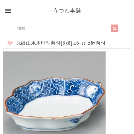
うつわ本舗
丸紋山水木甲型向付[658] 46-17-287向付