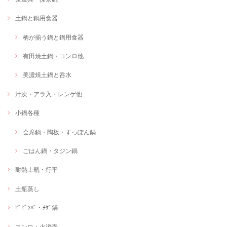
土鍋と鍋用食器
柄が揃う鍋と鍋用食器
有田焼土鍋・コンロ他
美濃焼土鍋と呑水
汁次・アラ入・レンゲ他
小鍋各種
会席鍋・陶板・すっぽん鍋
ごはん鍋・タジン鍋
耐熱土瓶・行平
土瓶蒸し
ﾋﾞﾋﾞﾝﾊﾞ・ﾁｹﾞ鍋
コンロ・火消壺