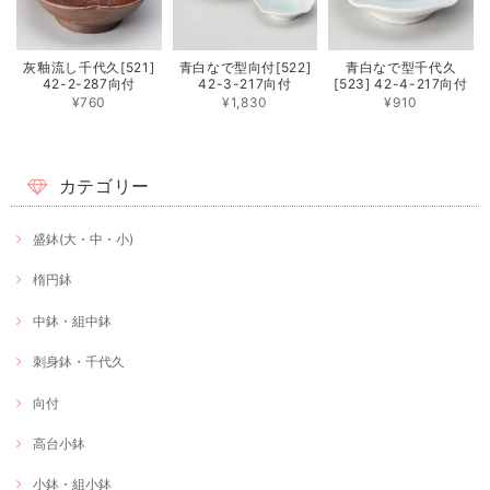
灰釉流し千代久[521]
青白なで型向付[522]
青白なで型千代久
42-2-287向付
42-3-217向付
[523] 42-4-217向付
¥760
¥1,830
¥910
カテゴリー
盛鉢(大・中・小)
楕円鉢
中鉢・組中鉢
刺身鉢・千代久
向付
高台小鉢
小鉢・組小鉢