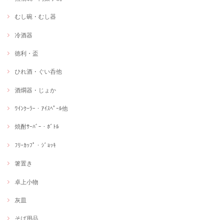
むし碗・むし器
冷酒器
徳利・盃
ひれ酒・ぐい呑他
酒燗器・じょか
ﾜｲﾝｸｰﾗｰ・ｱｲｽﾍﾟｰﾙ他
焼酎ｻｰﾊﾞｰ・ﾎﾞﾄﾙ
ﾌﾘｰｶｯﾌﾟ・ｼﾞｮｯｷ
箸置き
卓上小物
灰皿
そば用品