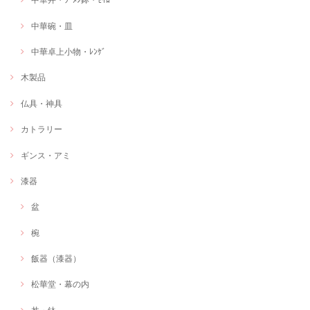
中華碗・皿
中華卓上小物・ﾚﾝｹﾞ
木製品
仏具・神具
カトラリー
ギンス・アミ
漆器
盆
椀
飯器（漆器）
松華堂・幕の内