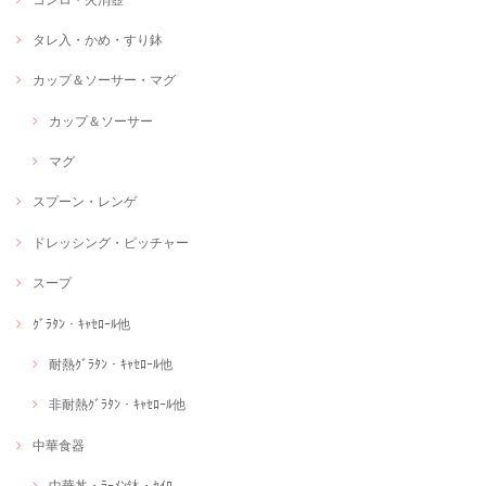
タレ入・かめ・すり鉢
カップ＆ソーサー・マグ
カップ＆ソーサー
マグ
スプーン・レンゲ
ドレッシング・ピッチャー
スープ
ｸﾞﾗﾀﾝ・ｷｬｾﾛｰﾙ他
耐熱ｸﾞﾗﾀﾝ・ｷｬｾﾛｰﾙ他
非耐熱ｸﾞﾗﾀﾝ・ｷｬｾﾛｰﾙ他
中華食器
中華丼・ﾗｰﾒﾝ鉢・ｾｲﾛ