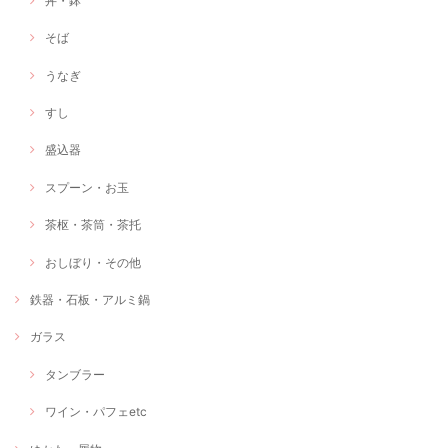
丼・鉢
そば
うなぎ
すし
盛込器
スプーン・お玉
茶枢・茶筒・茶托
おしぼり・その他
鉄器・石板・アルミ鍋
ガラス
タンブラー
ワイン・パフェetc