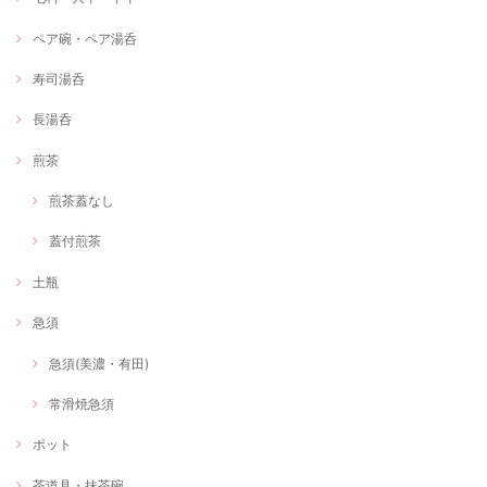
ペア碗・ペア湯呑
寿司湯呑
長湯呑
煎茶
煎茶蓋なし
蓋付煎茶
土瓶
急須
急須(美濃・有田)
常滑焼急須
ポット
茶道具・抹茶碗