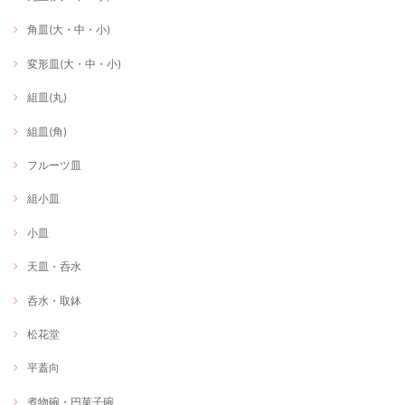
角皿(大・中・小)
変形皿(大・中・小)
組皿(丸)
組皿(角)
フルーツ皿
組小皿
小皿
天皿・呑水
呑水・取鉢
松花堂
平蓋向
煮物碗・円菓子碗