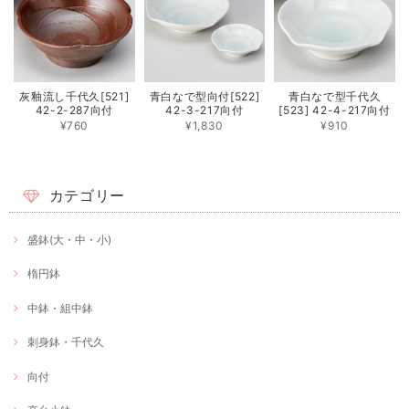
灰釉流し千代久[521]
青白なで型向付[522]
青白なで型千代久
42-2-287向付
42-3-217向付
[523] 42-4-217向付
¥760
¥1,830
¥910
カテゴリー
盛鉢(大・中・小)
楕円鉢
中鉢・組中鉢
刺身鉢・千代久
向付