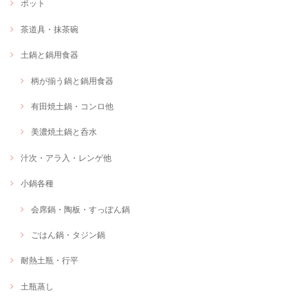
ポット
茶道具・抹茶碗
土鍋と鍋用食器
柄が揃う鍋と鍋用食器
有田焼土鍋・コンロ他
美濃焼土鍋と呑水
汁次・アラ入・レンゲ他
小鍋各種
会席鍋・陶板・すっぽん鍋
ごはん鍋・タジン鍋
耐熱土瓶・行平
土瓶蒸し