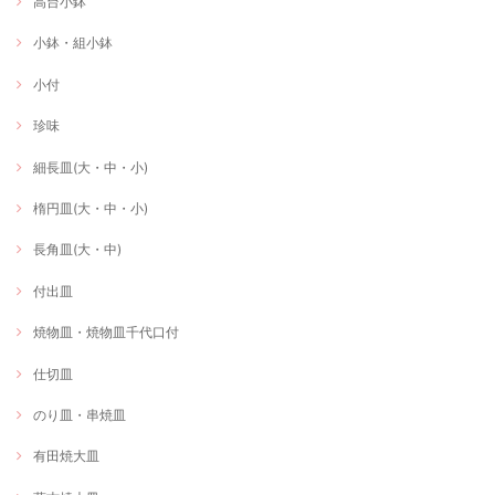
高台小鉢
小鉢・組小鉢
小付
珍味
細長皿(大・中・小)
楕円皿(大・中・小)
長角皿(大・中)
付出皿
焼物皿・焼物皿千代口付
仕切皿
のり皿・串焼皿
有田焼大皿