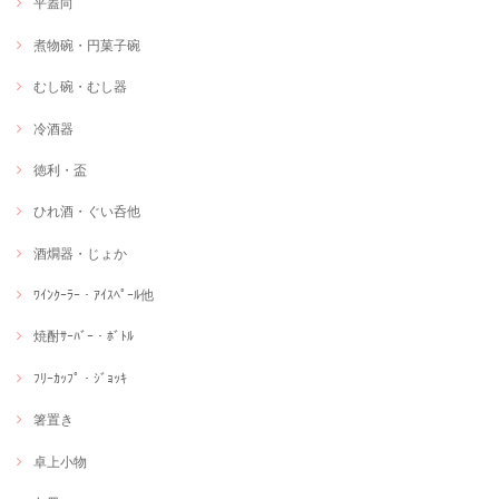
平蓋向
煮物碗・円菓子碗
むし碗・むし器
冷酒器
徳利・盃
ひれ酒・ぐい呑他
酒燗器・じょか
ﾜｲﾝｸｰﾗｰ・ｱｲｽﾍﾟｰﾙ他
焼酎ｻｰﾊﾞｰ・ﾎﾞﾄﾙ
ﾌﾘｰｶｯﾌﾟ・ｼﾞｮｯｷ
箸置き
卓上小物