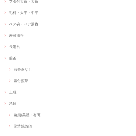
フタ付大茶・大茶
毛料・大平・中平
ペア碗・ペア湯呑
寿司湯呑
長湯呑
煎茶
煎茶蓋なし
蓋付煎茶
土瓶
急須
急須(美濃・有田)
常滑焼急須