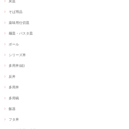
灰皿
そば用品
薬味用仕切皿
麺皿・パスタ皿
ボール
シリーズ丼
多用丼(組)
反丼
多用丼
多用碗
飯器
フタ丼