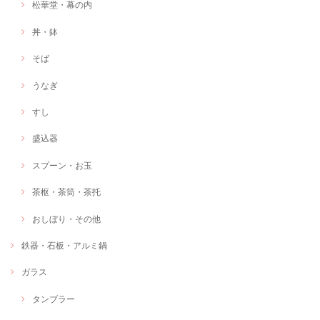
松華堂・幕の内
丼・鉢
そば
うなぎ
すし
盛込器
スプーン・お玉
茶枢・茶筒・茶托
おしぼり・その他
鉄器・石板・アルミ鍋
ガラス
タンブラー