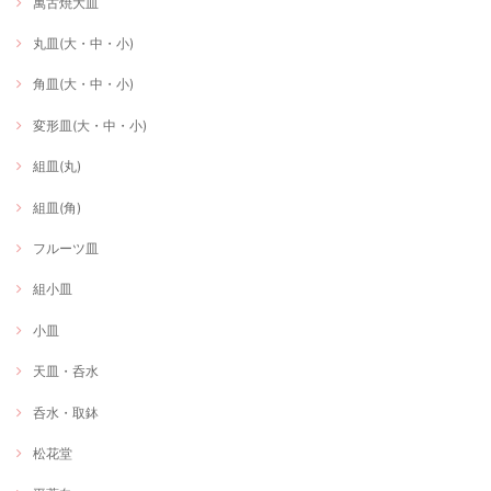
萬古焼大皿
丸皿(大・中・小)
角皿(大・中・小)
変形皿(大・中・小)
組皿(丸)
組皿(角)
フルーツ皿
組小皿
小皿
天皿・呑水
呑水・取鉢
松花堂