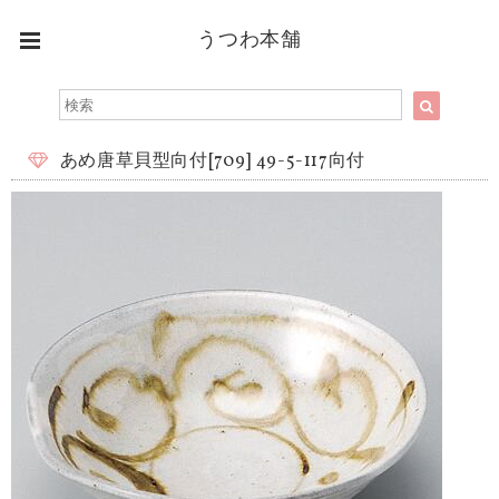
うつわ本舗
あめ唐草貝型向付[709] 49-5-117向付