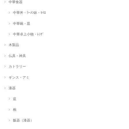
中華食器
中華丼・ﾗｰﾒﾝ鉢・ｾｲﾛ
中華碗・皿
中華卓上小物・ﾚﾝｹﾞ
木製品
仏具・神具
カトラリー
ギンス・アミ
漆器
盆
椀
飯器（漆器）