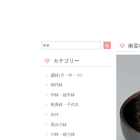
南蛮吹
カテゴリー
盛鉢(大・中・小)
楕円鉢
中鉢・組中鉢
刺身鉢・千代久
向付
高台小鉢
小鉢・組小鉢