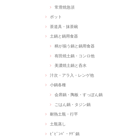
常滑焼急須
ポット
茶道具・抹茶碗
土鍋と鍋用食器
柄が揃う鍋と鍋用食器
有田焼土鍋・コンロ他
美濃焼土鍋と呑水
汁次・アラ入・レンゲ他
小鍋各種
会席鍋・陶板・すっぽん鍋
ごはん鍋・タジン鍋
耐熱土瓶・行平
土瓶蒸し
ﾋﾞﾋﾞﾝﾊﾞ・ﾁｹﾞ鍋