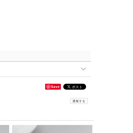
Save
通報する