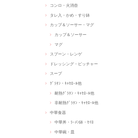
コンロ・火消壺
タレ入・かめ・すり鉢
カップ＆ソーサー・マグ
カップ＆ソーサー
マグ
スプーン・レンゲ
ドレッシング・ピッチャー
スープ
ｸﾞﾗﾀﾝ・ｷｬｾﾛｰﾙ他
耐熱ｸﾞﾗﾀﾝ・ｷｬｾﾛｰﾙ他
非耐熱ｸﾞﾗﾀﾝ・ｷｬｾﾛｰﾙ他
中華食器
中華丼・ﾗｰﾒﾝ鉢・ｾｲﾛ
中華碗・皿