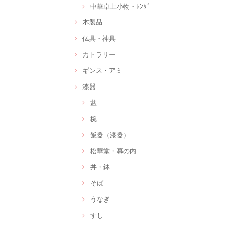
中華卓上小物・ﾚﾝｹﾞ
木製品
仏具・神具
カトラリー
ギンス・アミ
漆器
盆
椀
飯器（漆器）
松華堂・幕の内
丼・鉢
そば
うなぎ
すし