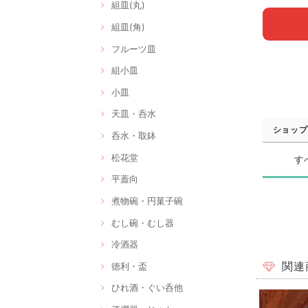
組皿(丸)
組皿(角)
フルーツ皿
組小皿
小皿
天皿・呑水
ショップ
呑水・取鉢
松花堂
す
平蓋向
煮物碗・円菓子碗
むし碗・むし器
冷酒器
関連
徳利・盃
ひれ酒・ぐい呑他