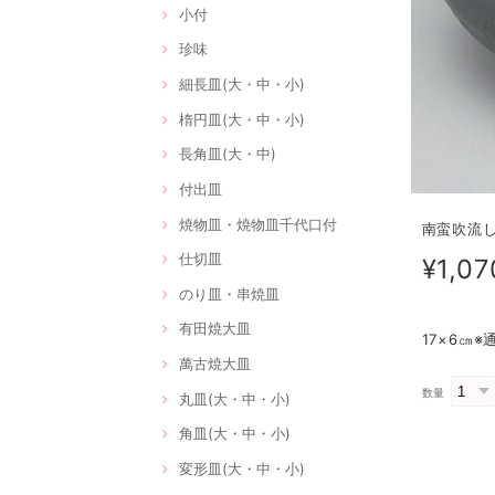
小付
珍味
細長皿(大・中・小)
楕円皿(大・中・小)
長角皿(大・中)
付出皿
焼物皿・焼物皿千代口付
南蛮吹流し石目
仕切皿
¥1,07
のり皿・串焼皿
有田焼大皿
17×6㎝
萬古焼大皿
数量
丸皿(大・中・小)
角皿(大・中・小)
変形皿(大・中・小)