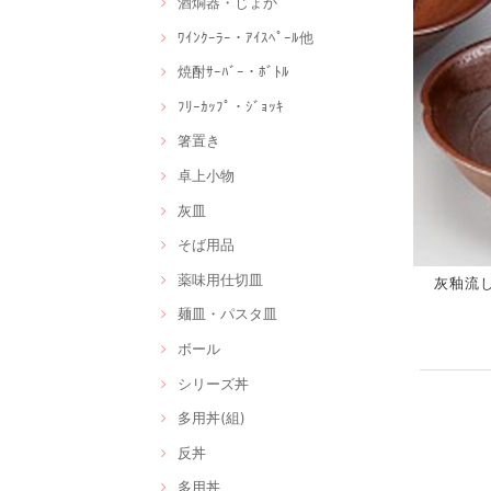
酒燗器・じょか
ﾜｲﾝｸｰﾗｰ・ｱｲｽﾍﾟｰﾙ他
焼酎ｻｰﾊﾞｰ・ﾎﾞﾄﾙ
ﾌﾘｰｶｯﾌﾟ・ｼﾞｮｯｷ
箸置き
卓上小物
灰皿
そば用品
薬味用仕切皿
灰釉流し千
麺皿・パスタ皿
ボール
シリーズ丼
多用丼(組)
反丼
多用丼