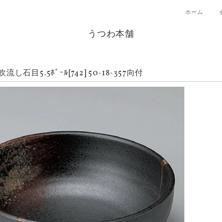
ホーム
うつわ本舗
流し石目5.5ﾎﾞｰﾙ[742] 50-18-357向付