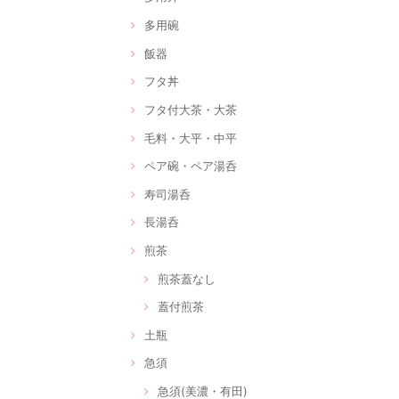
多用碗
飯器
フタ丼
フタ付大茶・大茶
毛料・大平・中平
ペア碗・ペア湯呑
寿司湯呑
長湯呑
煎茶
煎茶蓋なし
蓋付煎茶
土瓶
急須
急須(美濃・有田)