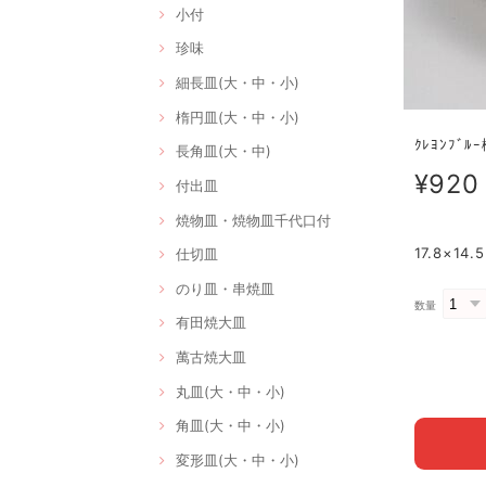
小付
珍味
細長皿(大・中・小)
楕円皿(大・中・小)
ｸﾚﾖﾝﾌﾞﾙ
長角皿(大・中)
¥920
付出皿
焼物皿・焼物皿千代口付
17.8×1
仕切皿
のり皿・串焼皿
数量
有田焼大皿
萬古焼大皿
丸皿(大・中・小)
角皿(大・中・小)
変形皿(大・中・小)