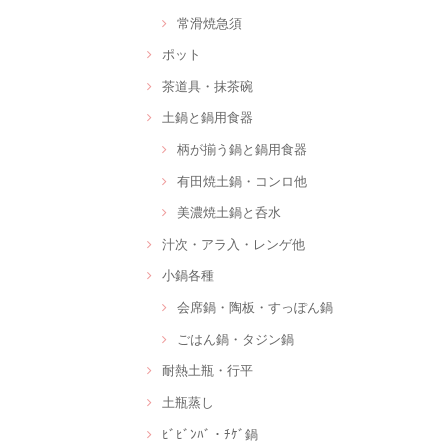
常滑焼急須
ポット
茶道具・抹茶碗
土鍋と鍋用食器
柄が揃う鍋と鍋用食器
有田焼土鍋・コンロ他
美濃焼土鍋と呑水
汁次・アラ入・レンゲ他
小鍋各種
会席鍋・陶板・すっぽん鍋
ごはん鍋・タジン鍋
耐熱土瓶・行平
土瓶蒸し
ﾋﾞﾋﾞﾝﾊﾞ・ﾁｹﾞ鍋