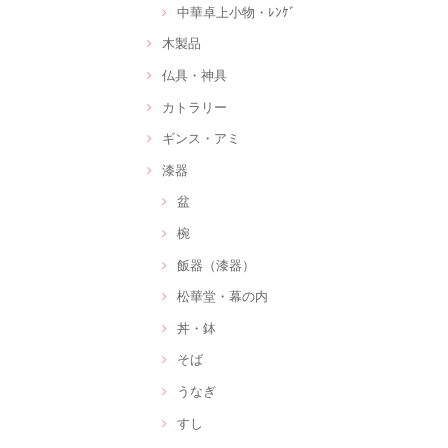
中華卓上小物・ﾚﾝｹﾞ
木製品
仏具・神具
カトラリー
ギンス・アミ
漆器
盆
椀
飯器（漆器）
松華堂・幕の内
丼・鉢
そば
うなぎ
すし