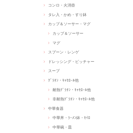
コンロ・火消壺
タレ入・かめ・すり鉢
カップ＆ソーサー・マグ
カップ＆ソーサー
マグ
スプーン・レンゲ
ドレッシング・ピッチャー
スープ
ｸﾞﾗﾀﾝ・ｷｬｾﾛｰﾙ他
耐熱ｸﾞﾗﾀﾝ・ｷｬｾﾛｰﾙ他
非耐熱ｸﾞﾗﾀﾝ・ｷｬｾﾛｰﾙ他
中華食器
中華丼・ﾗｰﾒﾝ鉢・ｾｲﾛ
中華碗・皿