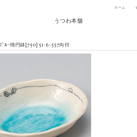
ホーム
うつわ本舗
ﾝﾌﾞﾙｰ楕円鉢[750] 51-6-557向付