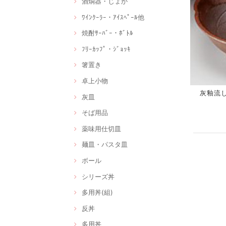
酒燗器・じょか
ﾜｲﾝｸｰﾗｰ・ｱｲｽﾍﾟｰﾙ他
焼酎ｻｰﾊﾞｰ・ﾎﾞﾄﾙ
ﾌﾘｰｶｯﾌﾟ・ｼﾞｮｯｷ
箸置き
卓上小物
灰釉流し千
灰皿
そば用品
薬味用仕切皿
麺皿・パスタ皿
ボール
シリーズ丼
多用丼(組)
反丼
多用丼