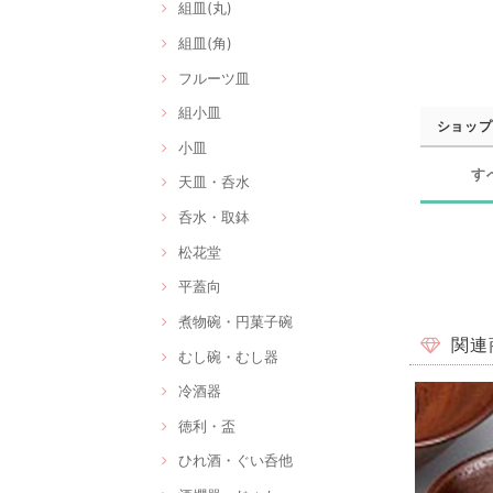
組皿(丸)
組皿(角)
フルーツ皿
組小皿
ショップ
小皿
す
天皿・呑水
呑水・取鉢
松花堂
平蓋向
煮物碗・円菓子碗
関連
むし碗・むし器
冷酒器
徳利・盃
ひれ酒・ぐい呑他