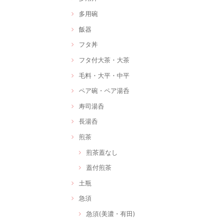
多用碗
飯器
フタ丼
フタ付大茶・大茶
毛料・大平・中平
ペア碗・ペア湯呑
寿司湯呑
長湯呑
煎茶
煎茶蓋なし
蓋付煎茶
土瓶
急須
急須(美濃・有田)