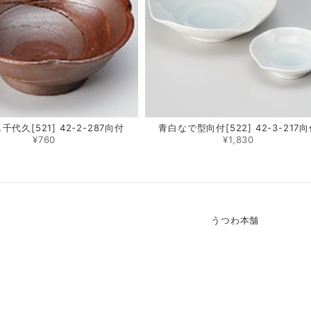
代久[521] 42-2-287向付
青白なで型向付[522] 42-3-217
¥760
¥1,830
うつわ本舗