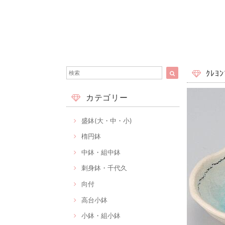
ｸﾚﾖ
カテゴリー
盛鉢(大・中・小)
楕円鉢
中鉢・組中鉢
刺身鉢・千代久
向付
高台小鉢
小鉢・組小鉢