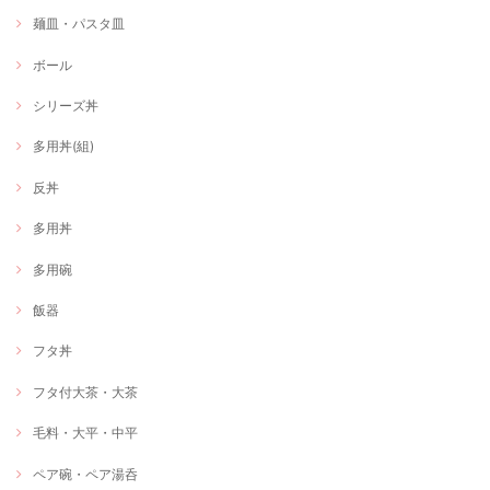
麺皿・パスタ皿
ボール
シリーズ丼
多用丼(組)
反丼
多用丼
多用碗
飯器
フタ丼
フタ付大茶・大茶
毛料・大平・中平
ペア碗・ペア湯呑