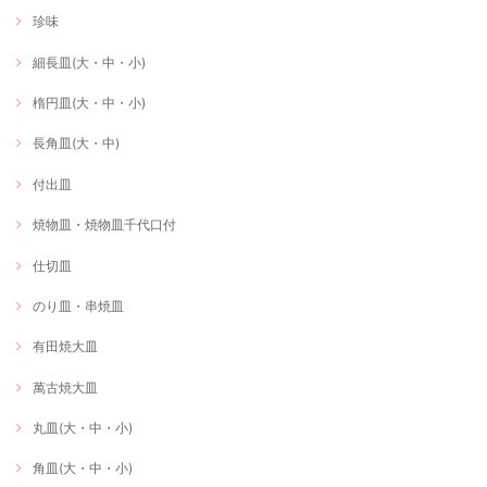
珍味
細長皿(大・中・小)
楕円皿(大・中・小)
長角皿(大・中)
付出皿
焼物皿・焼物皿千代口付
仕切皿
のり皿・串焼皿
有田焼大皿
萬古焼大皿
丸皿(大・中・小)
角皿(大・中・小)