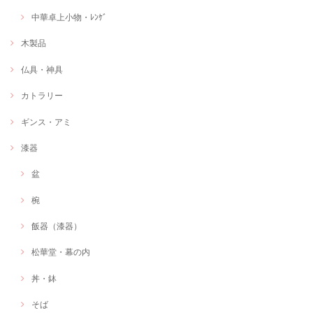
中華卓上小物・ﾚﾝｹﾞ
木製品
仏具・神具
カトラリー
ギンス・アミ
漆器
盆
椀
飯器（漆器）
松華堂・幕の内
丼・鉢
そば