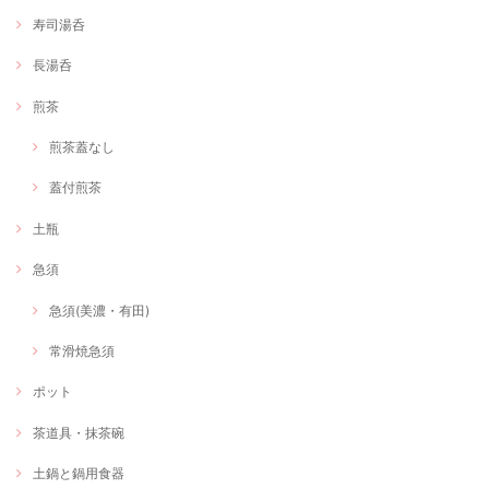
寿司湯呑
長湯呑
煎茶
煎茶蓋なし
蓋付煎茶
土瓶
急須
急須(美濃・有田)
常滑焼急須
ポット
茶道具・抹茶碗
土鍋と鍋用食器