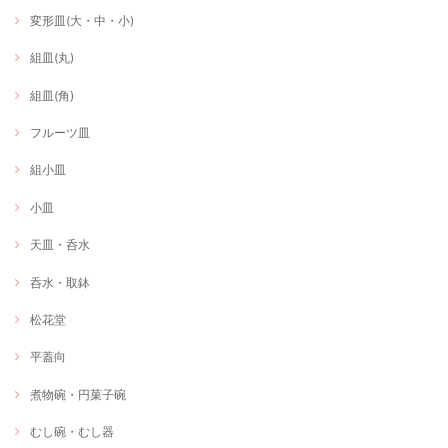
変形皿(大・中・小)
組皿(丸)
組皿(角)
フルーツ皿
組小皿
小皿
天皿・呑水
呑水・取鉢
松花堂
平蓋向
煮物碗・円菓子碗
むし碗・むし器