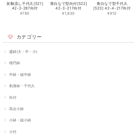
灰釉流し千代久[521]
青白なで型向付[522]
青白なで型千代久
42-2-287向付
42-3-217向付
[523] 42-4-217向付
¥760
¥1,830
¥910
カテゴリー
盛鉢(大・中・小)
楕円鉢
中鉢・組中鉢
刺身鉢・千代久
向付
高台小鉢
小鉢・組小鉢
小付