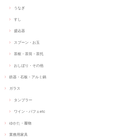
うなぎ
すし
盛込器
スプーン・お玉
茶枢・茶筒・茶托
おしぼり・その他
鉄器・石板・アルミ鍋
ガラス
タンブラー
ワイン・パフェetc
ゆかた・履物
業務用家具