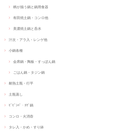
柄が揃う鍋と鍋用食器
有田焼土鍋・コンロ他
美濃焼土鍋と呑水
汁次・アラ入・レンゲ他
小鍋各種
会席鍋・陶板・すっぽん鍋
ごはん鍋・タジン鍋
耐熱土瓶・行平
土瓶蒸し
ﾋﾞﾋﾞﾝﾊﾞ・ﾁｹﾞ鍋
コンロ・火消壺
タレ入・かめ・すり鉢