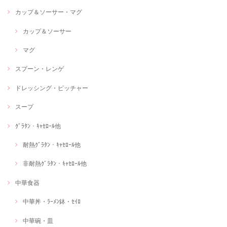
カップ＆ソーサー・マグ
カップ＆ソーサー
マグ
スプーン・レンゲ
ドレッシング・ピッチャー
スープ
ｸﾞﾗﾀﾝ・ｷｬｾﾛｰﾙ他
耐熱ｸﾞﾗﾀﾝ・ｷｬｾﾛｰﾙ他
非耐熱ｸﾞﾗﾀﾝ・ｷｬｾﾛｰﾙ他
中華食器
中華丼・ﾗｰﾒﾝ鉢・ｾｲﾛ
中華碗・皿