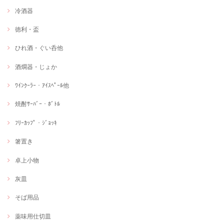
冷酒器
徳利・盃
ひれ酒・ぐい呑他
酒燗器・じょか
ﾜｲﾝｸｰﾗｰ・ｱｲｽﾍﾟｰﾙ他
焼酎ｻｰﾊﾞｰ・ﾎﾞﾄﾙ
ﾌﾘｰｶｯﾌﾟ・ｼﾞｮｯｷ
箸置き
卓上小物
灰皿
そば用品
薬味用仕切皿