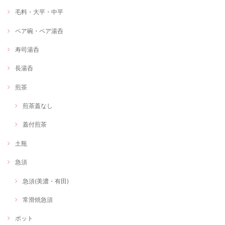
毛料・大平・中平
ペア碗・ペア湯呑
寿司湯呑
長湯呑
煎茶
煎茶蓋なし
蓋付煎茶
土瓶
急須
急須(美濃・有田)
常滑焼急須
ポット