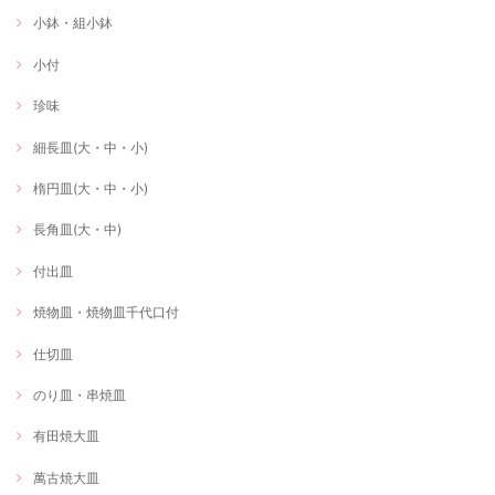
小鉢・組小鉢
小付
珍味
細長皿(大・中・小)
楕円皿(大・中・小)
長角皿(大・中)
付出皿
焼物皿・焼物皿千代口付
仕切皿
のり皿・串焼皿
有田焼大皿
萬古焼大皿