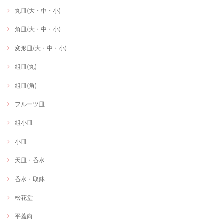
丸皿(大・中・小)
角皿(大・中・小)
変形皿(大・中・小)
組皿(丸)
組皿(角)
フルーツ皿
組小皿
小皿
天皿・呑水
呑水・取鉢
松花堂
平蓋向