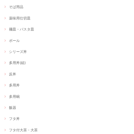
そば用品
薬味用仕切皿
麺皿・パスタ皿
ボール
シリーズ丼
多用丼(組)
反丼
多用丼
多用碗
飯器
フタ丼
フタ付大茶・大茶