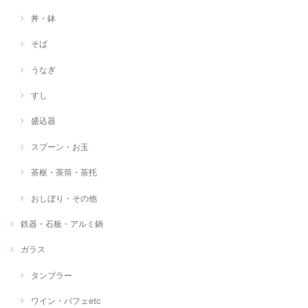
丼・鉢
そば
うなぎ
すし
盛込器
スプーン・お玉
茶枢・茶筒・茶托
おしぼり・その他
鉄器・石板・アルミ鍋
ガラス
タンブラー
ワイン・パフェetc