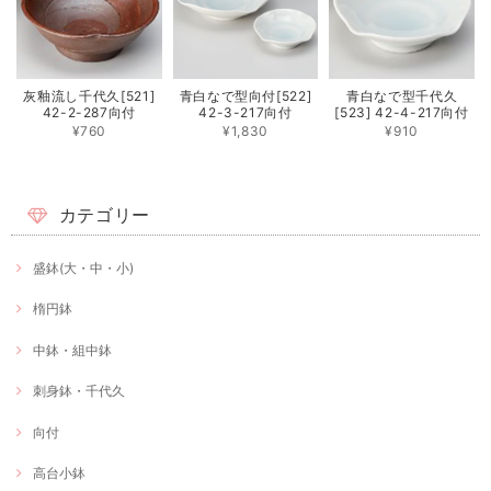
灰釉流し千代久[521]
青白なで型向付[522]
青白なで型千代久
42-2-287向付
42-3-217向付
[523] 42-4-217向付
¥760
¥1,830
¥910
カテゴリー
盛鉢(大・中・小)
楕円鉢
中鉢・組中鉢
刺身鉢・千代久
向付
高台小鉢