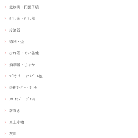
煮物碗・円菓子碗
むし碗・むし器
冷酒器
徳利・盃
ひれ酒・ぐい呑他
酒燗器・じょか
ﾜｲﾝｸｰﾗｰ・ｱｲｽﾍﾟｰﾙ他
焼酎ｻｰﾊﾞｰ・ﾎﾞﾄﾙ
ﾌﾘｰｶｯﾌﾟ・ｼﾞｮｯｷ
箸置き
卓上小物
灰皿