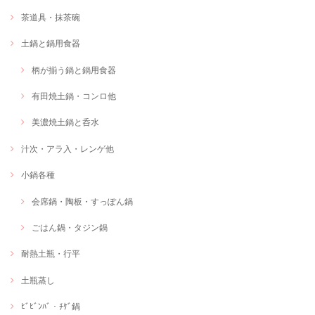
茶道具・抹茶碗
土鍋と鍋用食器
柄が揃う鍋と鍋用食器
有田焼土鍋・コンロ他
美濃焼土鍋と呑水
汁次・アラ入・レンゲ他
小鍋各種
会席鍋・陶板・すっぽん鍋
ごはん鍋・タジン鍋
耐熱土瓶・行平
土瓶蒸し
ﾋﾞﾋﾞﾝﾊﾞ・ﾁｹﾞ鍋