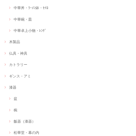
中華丼・ﾗｰﾒﾝ鉢・ｾｲﾛ
中華碗・皿
中華卓上小物・ﾚﾝｹﾞ
木製品
仏具・神具
カトラリー
ギンス・アミ
漆器
盆
椀
飯器（漆器）
松華堂・幕の内