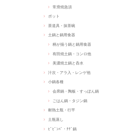
常滑焼急須
ポット
茶道具・抹茶碗
土鍋と鍋用食器
柄が揃う鍋と鍋用食器
有田焼土鍋・コンロ他
美濃焼土鍋と呑水
汁次・アラ入・レンゲ他
小鍋各種
会席鍋・陶板・すっぽん鍋
ごはん鍋・タジン鍋
耐熱土瓶・行平
土瓶蒸し
ﾋﾞﾋﾞﾝﾊﾞ・ﾁｹﾞ鍋