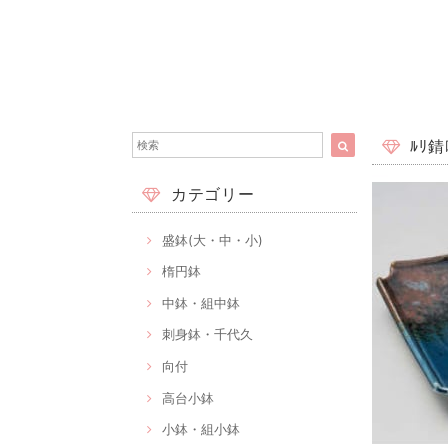
ﾙﾘ錆
カテゴリー
盛鉢(大・中・小)
楕円鉢
中鉢・組中鉢
刺身鉢・千代久
向付
高台小鉢
小鉢・組小鉢