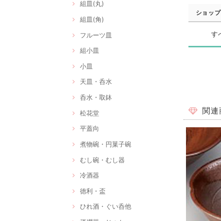
組皿(丸)
ショップ
組皿(角)
す
フルーツ皿
組小皿
小皿
天皿・呑水
呑水・取鉢
関連
松花堂
平蓋向
煮物碗・円菓子碗
むし碗・むし器
冷酒器
徳利・盃
ひれ酒・ぐい呑他