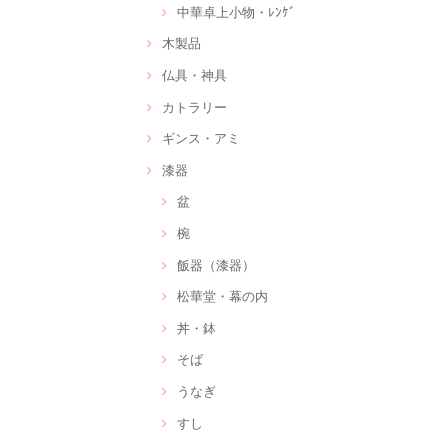
中華卓上小物・ﾚﾝｹﾞ
木製品
仏具・神具
カトラリー
ギンス・アミ
漆器
盆
椀
飯器（漆器）
松華堂・幕の内
丼・鉢
そば
うなぎ
すし