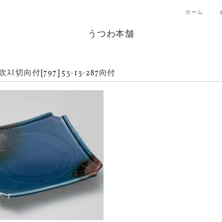
ホーム
うつわ本舗
吹ｽﾐ切向付[797] 53-13-287向付