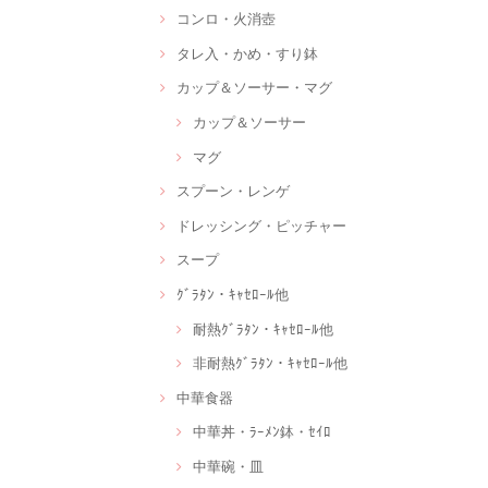
コンロ・火消壺
タレ入・かめ・すり鉢
カップ＆ソーサー・マグ
カップ＆ソーサー
マグ
スプーン・レンゲ
ドレッシング・ピッチャー
スープ
ｸﾞﾗﾀﾝ・ｷｬｾﾛｰﾙ他
耐熱ｸﾞﾗﾀﾝ・ｷｬｾﾛｰﾙ他
非耐熱ｸﾞﾗﾀﾝ・ｷｬｾﾛｰﾙ他
中華食器
中華丼・ﾗｰﾒﾝ鉢・ｾｲﾛ
中華碗・皿