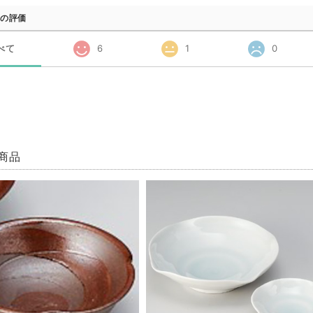
の評価
べて
6
1
0
商品