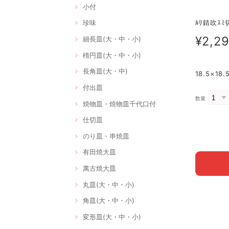
小付
ﾙﾘ錆吹ｽﾐ切
珍味
¥2,2
細長皿(大・中・小)
楕円皿(大・中・小)
長角皿(大・中)
18.5×1
付出皿
数量
焼物皿・焼物皿千代口付
仕切皿
のり皿・串焼皿
有田焼大皿
萬古焼大皿
丸皿(大・中・小)
角皿(大・中・小)
変形皿(大・中・小)