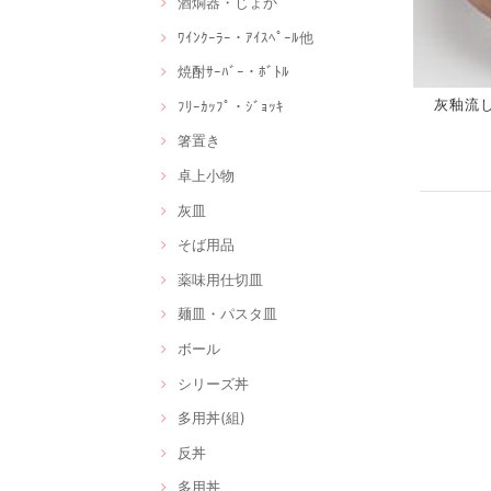
酒燗器・じょか
ﾜｲﾝｸｰﾗｰ・ｱｲｽﾍﾟｰﾙ他
焼酎ｻｰﾊﾞｰ・ﾎﾞﾄﾙ
灰釉流し千
ﾌﾘｰｶｯﾌﾟ・ｼﾞｮｯｷ
箸置き
卓上小物
灰皿
そば用品
薬味用仕切皿
麺皿・パスタ皿
ボール
シリーズ丼
多用丼(組)
反丼
多用丼