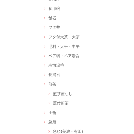
多用碗
飯器
フタ丼
フタ付大茶・大茶
毛料・大平・中平
ペア碗・ペア湯呑
寿司湯呑
長湯呑
煎茶
煎茶蓋なし
蓋付煎茶
土瓶
急須
急須(美濃・有田)