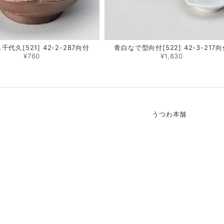
代久[521] 42-2-287向付
青白なで型向付[522] 42-3-217
¥760
¥1,830
うつわ本舗