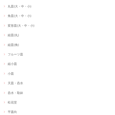
丸皿(大・中・小)
角皿(大・中・小)
変形皿(大・中・小)
組皿(丸)
組皿(角)
フルーツ皿
組小皿
小皿
天皿・呑水
呑水・取鉢
松花堂
平蓋向