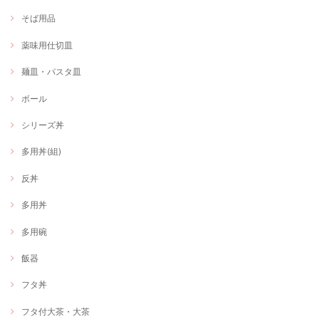
そば用品
薬味用仕切皿
麺皿・パスタ皿
ボール
シリーズ丼
多用丼(組)
反丼
多用丼
多用碗
飯器
フタ丼
フタ付大茶・大茶