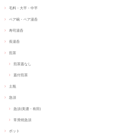
毛料・大平・中平
ペア碗・ペア湯呑
寿司湯呑
長湯呑
煎茶
煎茶蓋なし
蓋付煎茶
土瓶
急須
急須(美濃・有田)
常滑焼急須
ポット