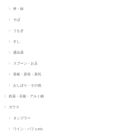
丼・鉢
そば
うなぎ
すし
盛込器
スプーン・お玉
茶枢・茶筒・茶托
おしぼり・その他
鉄器・石板・アルミ鍋
ガラス
タンブラー
ワイン・パフェetc