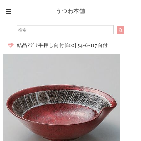
うつわ本舗
結晶ﾏｸﾞﾅ手押し向付[810] 54-6-117向付