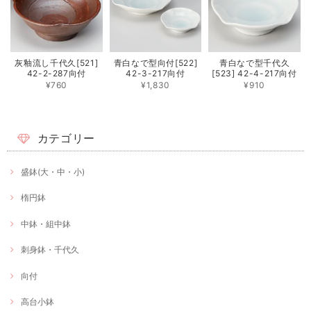
灰釉流し千代久[521]
青白なで型向付[522]
青白なで型千代久
42-2-287向付
42-3-217向付
[523] 42-4-217向付
¥760
¥1,830
¥910
カテゴリー
盛鉢(大・中・小)
楕円鉢
中鉢・組中鉢
刺身鉢・千代久
向付
高台小鉢