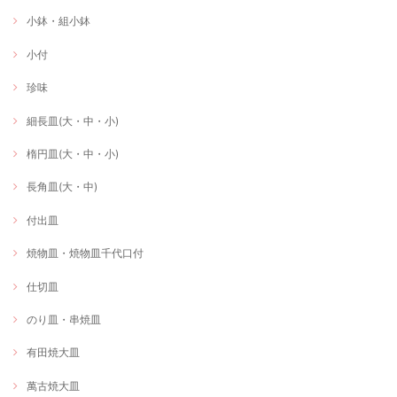
小鉢・組小鉢
小付
珍味
細長皿(大・中・小)
楕円皿(大・中・小)
長角皿(大・中)
付出皿
焼物皿・焼物皿千代口付
仕切皿
のり皿・串焼皿
有田焼大皿
萬古焼大皿