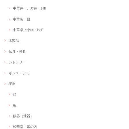
中華丼・ﾗｰﾒﾝ鉢・ｾｲﾛ
中華碗・皿
中華卓上小物・ﾚﾝｹﾞ
木製品
仏具・神具
カトラリー
ギンス・アミ
漆器
盆
椀
飯器（漆器）
松華堂・幕の内