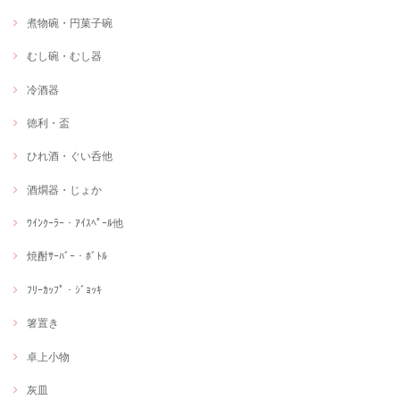
煮物碗・円菓子碗
むし碗・むし器
冷酒器
徳利・盃
ひれ酒・ぐい呑他
酒燗器・じょか
ﾜｲﾝｸｰﾗｰ・ｱｲｽﾍﾟｰﾙ他
焼酎ｻｰﾊﾞｰ・ﾎﾞﾄﾙ
ﾌﾘｰｶｯﾌﾟ・ｼﾞｮｯｷ
箸置き
卓上小物
灰皿