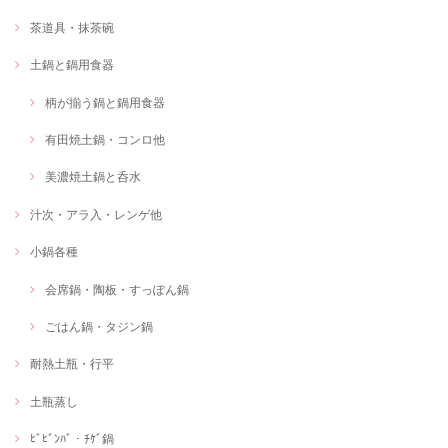
茶道具・抹茶碗
土鍋と鍋用食器
柄が揃う鍋と鍋用食器
有田焼土鍋・コンロ他
美濃焼土鍋と呑水
汁次・アラ入・レンゲ他
小鍋各種
会席鍋・陶板・すっぽん鍋
ごはん鍋・タジン鍋
耐熱土瓶・行平
土瓶蒸し
ﾋﾞﾋﾞﾝﾊﾞ・ﾁｹﾞ鍋