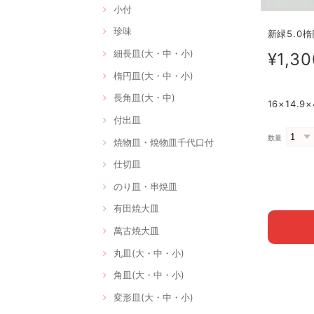
小付
珍味
新緑5.0楕
細長皿(大・中・小)
¥1,30
楕円皿(大・中・小)
長角皿(大・中)
16×14.
付出皿
数量
焼物皿・焼物皿千代口付
仕切皿
のり皿・串焼皿
有田焼大皿
萬古焼大皿
丸皿(大・中・小)
角皿(大・中・小)
変形皿(大・中・小)