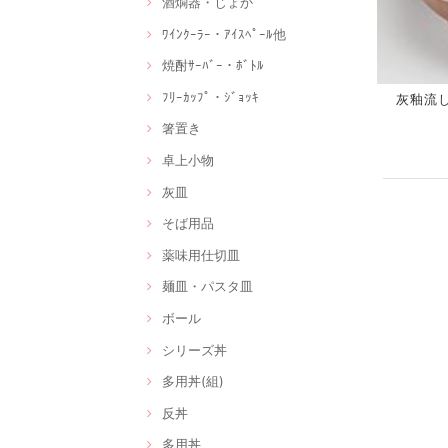
酒燗器・じょか
ﾜｲﾝｸｰﾗｰ・ｱｲｽﾍﾟｰﾙ他
焼酎ｻｰﾊﾞｰ・ﾎﾞﾄﾙ
ﾌﾘｰｶｯﾌﾟ・ｼﾞｮｯｷ
灰釉流し千
箸置き
卓上小物
灰皿
そば用品
薬味用仕切皿
麺皿・パスタ皿
ボール
シリーズ丼
多用丼(組)
反丼
多用丼