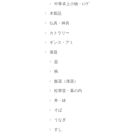
中華卓上小物・ﾚﾝｹﾞ
木製品
仏具・神具
カトラリー
ギンス・アミ
漆器
盆
椀
飯器（漆器）
松華堂・幕の内
丼・鉢
そば
うなぎ
すし