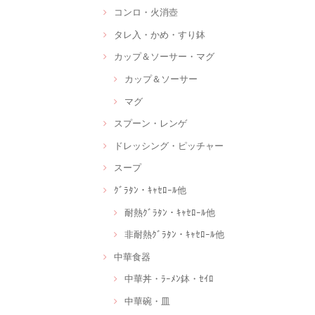
コンロ・火消壺
タレ入・かめ・すり鉢
カップ＆ソーサー・マグ
カップ＆ソーサー
マグ
スプーン・レンゲ
ドレッシング・ピッチャー
スープ
ｸﾞﾗﾀﾝ・ｷｬｾﾛｰﾙ他
耐熱ｸﾞﾗﾀﾝ・ｷｬｾﾛｰﾙ他
非耐熱ｸﾞﾗﾀﾝ・ｷｬｾﾛｰﾙ他
中華食器
中華丼・ﾗｰﾒﾝ鉢・ｾｲﾛ
中華碗・皿