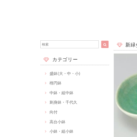
新緑5
カテゴリー
盛鉢(大・中・小)
楕円鉢
中鉢・組中鉢
刺身鉢・千代久
向付
高台小鉢
小鉢・組小鉢