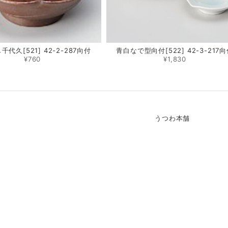
代久[521] 42-2-287向付
青白なで型向付[522] 42-3-217
¥760
¥1,830
うつわ本舗