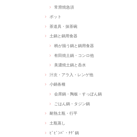
常滑焼急須
ポット
茶道具・抹茶碗
土鍋と鍋用食器
柄が揃う鍋と鍋用食器
有田焼土鍋・コンロ他
美濃焼土鍋と呑水
汁次・アラ入・レンゲ他
小鍋各種
会席鍋・陶板・すっぽん鍋
ごはん鍋・タジン鍋
耐熱土瓶・行平
土瓶蒸し
ﾋﾞﾋﾞﾝﾊﾞ・ﾁｹﾞ鍋