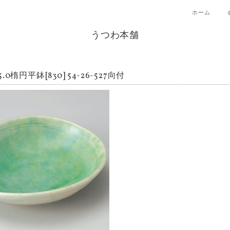
ホーム
うつわ本舗
.0楕円平鉢[830] 54-26-527向付