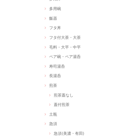
多用碗
飯器
フタ丼
フタ付大茶・大茶
毛料・大平・中平
ペア碗・ペア湯呑
寿司湯呑
長湯呑
煎茶
煎茶蓋なし
蓋付煎茶
土瓶
急須
急須(美濃・有田)