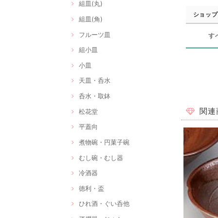
組皿(丸)
ショップ
組皿(角)
フルーツ皿
す
組小皿
小皿
天皿・呑水
呑水・取鉢
関連
松花堂
平蓋向
煮物碗・円菓子碗
むし碗・むし器
冷酒器
徳利・盃
ひれ酒・ぐい呑他