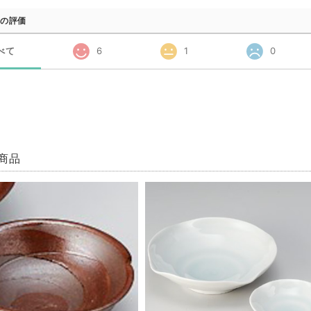
の評価
べて
6
1
0
商品