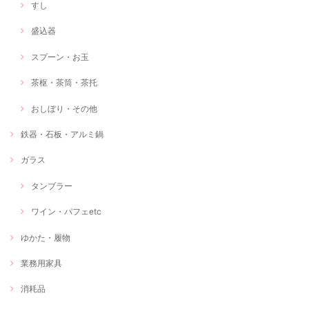
すし
盛込器
スプーン・お玉
茶枢・茶筒・茶托
おしぼり・その他
鉄器・石板・アルミ鍋
ガラス
タンブラー
ワイン・パフェetc
ゆかた・履物
業務用家具
消耗品