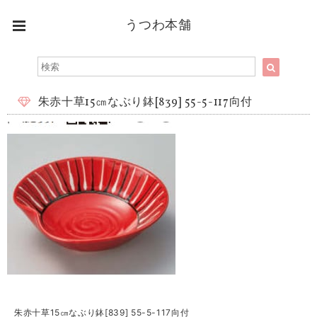
うつわ本舗
朱赤十草15㎝なぶり鉢[839] 55-5-117向付
朱赤十草15㎝なぶり鉢[839] 55-5-117向付