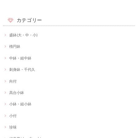
カテゴリー
盛鉢(大・中・小)
楕円鉢
中鉢・組中鉢
刺身鉢・千代久
向付
高台小鉢
小鉢・組小鉢
小付
珍味