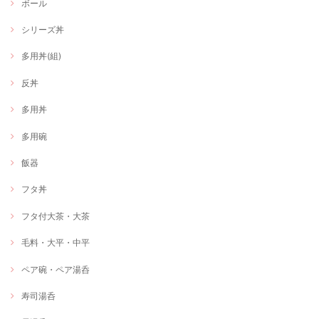
ボール
シリーズ丼
多用丼(組)
反丼
多用丼
多用碗
飯器
フタ丼
フタ付大茶・大茶
毛料・大平・中平
ペア碗・ペア湯呑
寿司湯呑