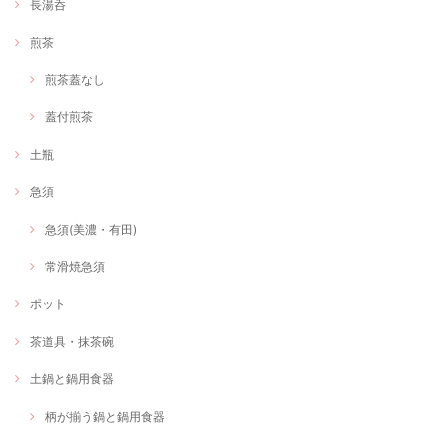
長湯呑
煎茶
煎茶蓋なし
蓋付煎茶
土瓶
急須
急須(美濃・有田)
常滑焼急須
ポット
茶道具・抹茶碗
土鍋と鍋用食器
柄が揃う鍋と鍋用食器