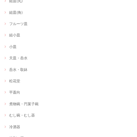
組皿(丸)
組皿(角)
フルーツ皿
組小皿
小皿
天皿・呑水
呑水・取鉢
松花堂
平蓋向
煮物碗・円菓子碗
むし碗・むし器
冷酒器