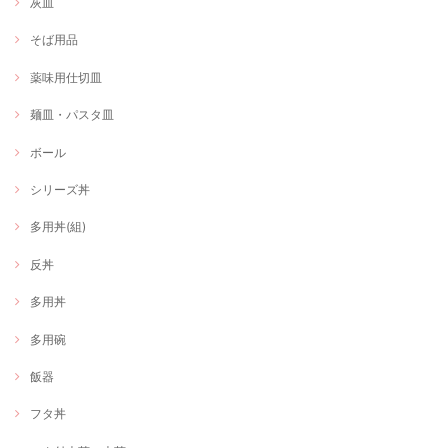
灰皿
そば用品
薬味用仕切皿
麺皿・パスタ皿
ボール
シリーズ丼
多用丼(組)
反丼
多用丼
多用碗
飯器
フタ丼