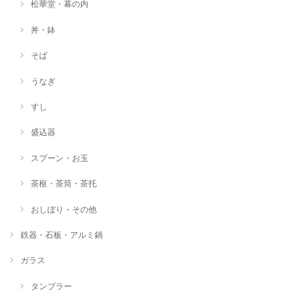
松華堂・幕の内
丼・鉢
そば
うなぎ
すし
盛込器
スプーン・お玉
茶枢・茶筒・茶托
おしぼり・その他
鉄器・石板・アルミ鍋
ガラス
タンブラー