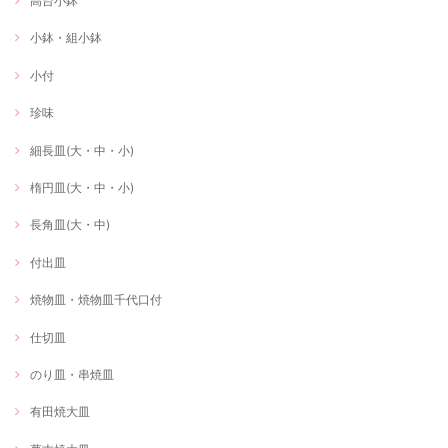
高台小鉢
小鉢・組小鉢
小付
珍味
細長皿(大・中・小)
楕円皿(大・中・小)
長角皿(大・中)
付出皿
焼物皿・焼物皿千代口付
仕切皿
のり皿・串焼皿
有田焼大皿