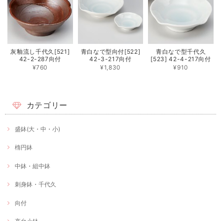
灰釉流し千代久[521]
青白なで型向付[522]
青白なで型千代久
42-2-287向付
42-3-217向付
[523] 42-4-217向付
¥760
¥1,830
¥910
カテゴリー
盛鉢(大・中・小)
楕円鉢
中鉢・組中鉢
刺身鉢・千代久
向付