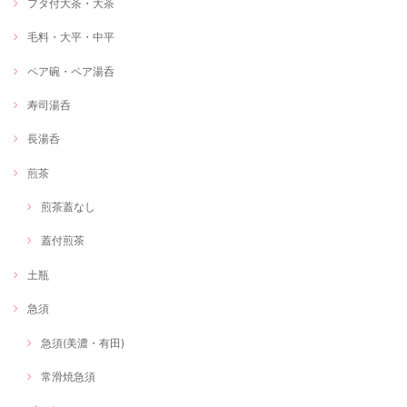
フタ付大茶・大茶
毛料・大平・中平
ペア碗・ペア湯呑
寿司湯呑
長湯呑
煎茶
煎茶蓋なし
蓋付煎茶
土瓶
急須
急須(美濃・有田)
常滑焼急須