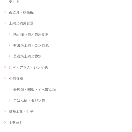
ポット
茶道具・抹茶碗
土鍋と鍋用食器
柄が揃う鍋と鍋用食器
有田焼土鍋・コンロ他
美濃焼土鍋と呑水
汁次・アラ入・レンゲ他
小鍋各種
会席鍋・陶板・すっぽん鍋
ごはん鍋・タジン鍋
耐熱土瓶・行平
土瓶蒸し