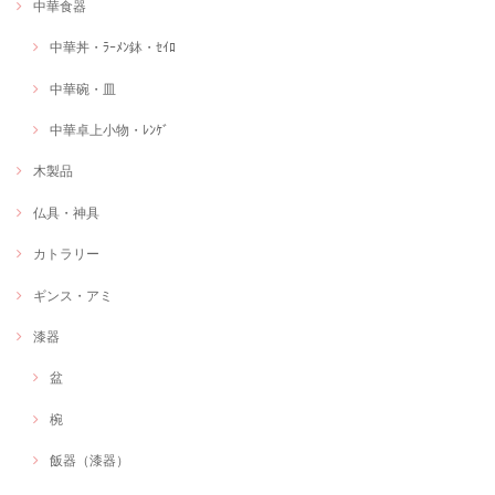
中華食器
中華丼・ﾗｰﾒﾝ鉢・ｾｲﾛ
中華碗・皿
中華卓上小物・ﾚﾝｹﾞ
木製品
仏具・神具
カトラリー
ギンス・アミ
漆器
盆
椀
飯器（漆器）