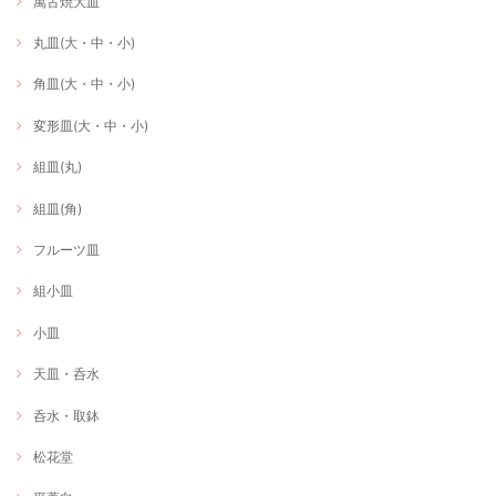
萬古焼大皿
丸皿(大・中・小)
角皿(大・中・小)
変形皿(大・中・小)
組皿(丸)
組皿(角)
フルーツ皿
組小皿
小皿
天皿・呑水
呑水・取鉢
松花堂