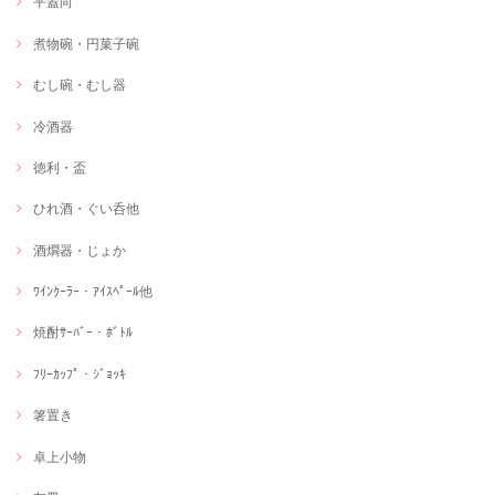
平蓋向
煮物碗・円菓子碗
むし碗・むし器
冷酒器
徳利・盃
ひれ酒・ぐい呑他
酒燗器・じょか
ﾜｲﾝｸｰﾗｰ・ｱｲｽﾍﾟｰﾙ他
焼酎ｻｰﾊﾞｰ・ﾎﾞﾄﾙ
ﾌﾘｰｶｯﾌﾟ・ｼﾞｮｯｷ
箸置き
卓上小物