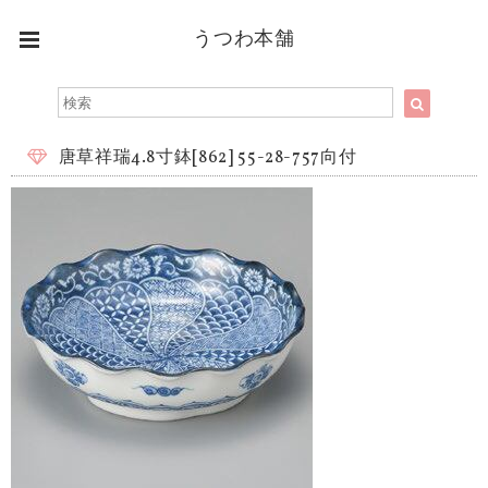
うつわ本舗
唐草祥瑞4.8寸鉢[862] 55-28-757向付