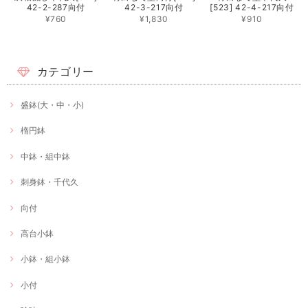
42-2-287向付
42-3-217向付
[523] 42-4-217向付
¥760
¥1,830
¥910
カテゴリー
盛鉢(大・中・小)
楕円鉢
中鉢・組中鉢
刺身鉢・千代久
向付
高台小鉢
小鉢・組小鉢
小付