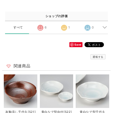
ショップの評価
すべて
6
1
0
Save
通報する
関連商品
灰釉流し千代久[521]
青白なで型向付[522]
青白なで型千代久