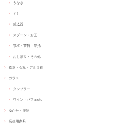
うなぎ
すし
盛込器
スプーン・お玉
茶枢・茶筒・茶托
おしぼり・その他
鉄器・石板・アルミ鍋
ガラス
タンブラー
ワイン・パフェetc
ゆかた・履物
業務用家具