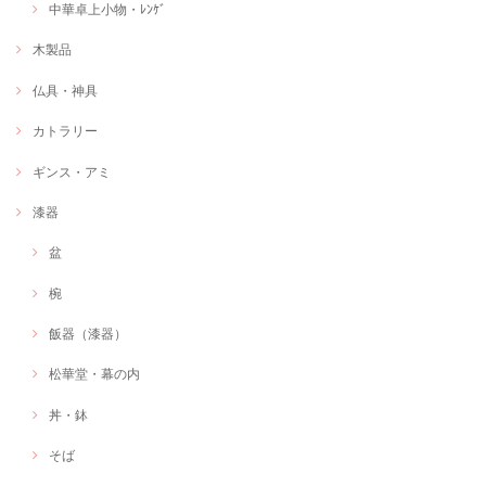
中華卓上小物・ﾚﾝｹﾞ
木製品
仏具・神具
カトラリー
ギンス・アミ
漆器
盆
椀
飯器（漆器）
松華堂・幕の内
丼・鉢
そば