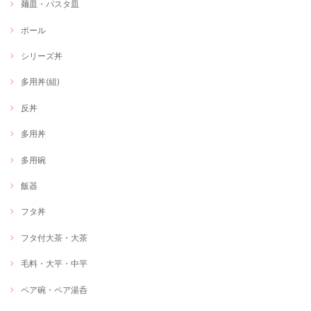
麺皿・パスタ皿
ボール
シリーズ丼
多用丼(組)
反丼
多用丼
多用碗
飯器
フタ丼
フタ付大茶・大茶
毛料・大平・中平
ペア碗・ペア湯呑