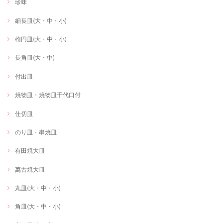
珍味
細長皿(大・中・小)
楕円皿(大・中・小)
長角皿(大・中)
付出皿
焼物皿・焼物皿千代口付
仕切皿
のり皿・串焼皿
有田焼大皿
萬古焼大皿
丸皿(大・中・小)
角皿(大・中・小)