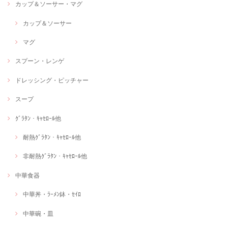
カップ＆ソーサー・マグ
カップ＆ソーサー
マグ
スプーン・レンゲ
ドレッシング・ピッチャー
スープ
ｸﾞﾗﾀﾝ・ｷｬｾﾛｰﾙ他
耐熱ｸﾞﾗﾀﾝ・ｷｬｾﾛｰﾙ他
非耐熱ｸﾞﾗﾀﾝ・ｷｬｾﾛｰﾙ他
中華食器
中華丼・ﾗｰﾒﾝ鉢・ｾｲﾛ
中華碗・皿