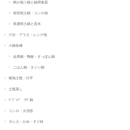
柄が揃う鍋と鍋用食器
有田焼土鍋・コンロ他
美濃焼土鍋と呑水
汁次・アラ入・レンゲ他
小鍋各種
会席鍋・陶板・すっぽん鍋
ごはん鍋・タジン鍋
耐熱土瓶・行平
土瓶蒸し
ﾋﾞﾋﾞﾝﾊﾞ・ﾁｹﾞ鍋
コンロ・火消壺
タレ入・かめ・すり鉢