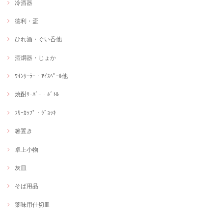
冷酒器
徳利・盃
ひれ酒・ぐい呑他
酒燗器・じょか
ﾜｲﾝｸｰﾗｰ・ｱｲｽﾍﾟｰﾙ他
焼酎ｻｰﾊﾞｰ・ﾎﾞﾄﾙ
ﾌﾘｰｶｯﾌﾟ・ｼﾞｮｯｷ
箸置き
卓上小物
灰皿
そば用品
薬味用仕切皿