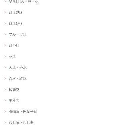
変形皿(大・中・小)
組皿(丸)
組皿(角)
フルーツ皿
組小皿
小皿
天皿・呑水
呑水・取鉢
松花堂
平蓋向
煮物碗・円菓子碗
むし碗・むし器