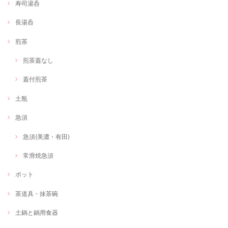
寿司湯呑
長湯呑
煎茶
煎茶蓋なし
蓋付煎茶
土瓶
急須
急須(美濃・有田)
常滑焼急須
ポット
茶道具・抹茶碗
土鍋と鍋用食器