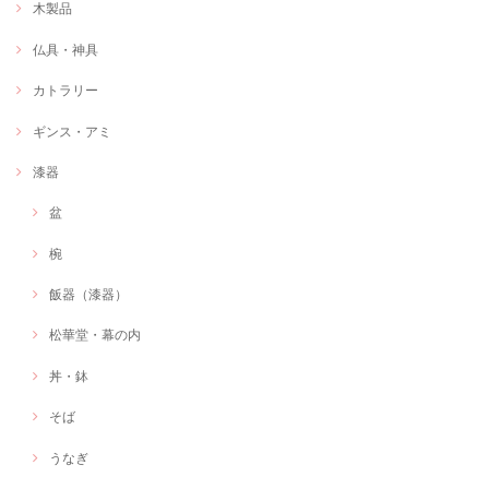
木製品
仏具・神具
カトラリー
ギンス・アミ
漆器
盆
椀
飯器（漆器）
松華堂・幕の内
丼・鉢
そば
うなぎ