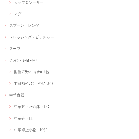
カップ＆ソーサー
マグ
スプーン・レンゲ
ドレッシング・ピッチャー
スープ
ｸﾞﾗﾀﾝ・ｷｬｾﾛｰﾙ他
耐熱ｸﾞﾗﾀﾝ・ｷｬｾﾛｰﾙ他
非耐熱ｸﾞﾗﾀﾝ・ｷｬｾﾛｰﾙ他
中華食器
中華丼・ﾗｰﾒﾝ鉢・ｾｲﾛ
中華碗・皿
中華卓上小物・ﾚﾝｹﾞ