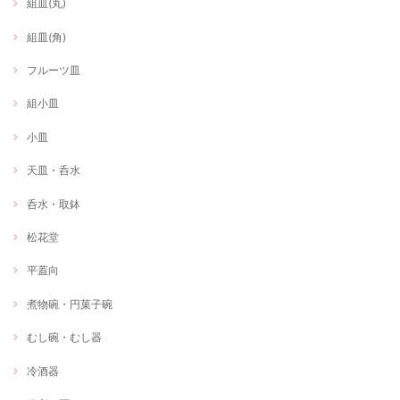
組皿(丸)
組皿(角)
フルーツ皿
組小皿
小皿
天皿・呑水
呑水・取鉢
松花堂
平蓋向
煮物碗・円菓子碗
むし碗・むし器
冷酒器