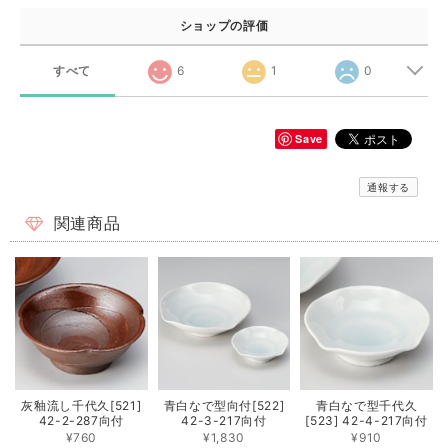
ショップの評価
すべて
6
1
0
Save
通報する
関連商品
灰釉流し千代久[521]
青白なで型向付[522]
青白なで型千代久
42-2-287向付
42-3-217向付
[523] 42-4-217向付
¥760
¥1,830
¥910