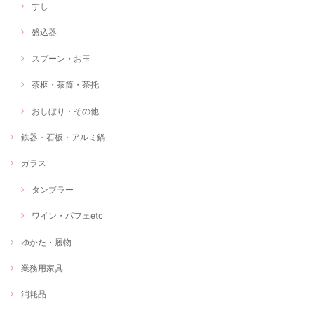
すし
盛込器
スプーン・お玉
茶枢・茶筒・茶托
おしぼり・その他
鉄器・石板・アルミ鍋
ガラス
タンブラー
ワイン・パフェetc
ゆかた・履物
業務用家具
消耗品