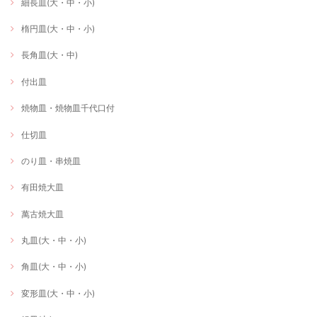
細長皿(大・中・小)
楕円皿(大・中・小)
長角皿(大・中)
付出皿
焼物皿・焼物皿千代口付
仕切皿
のり皿・串焼皿
有田焼大皿
萬古焼大皿
丸皿(大・中・小)
角皿(大・中・小)
変形皿(大・中・小)