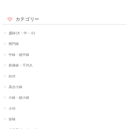
カテゴリー
盛鉢(大・中・小)
楕円鉢
中鉢・組中鉢
刺身鉢・千代久
向付
高台小鉢
小鉢・組小鉢
小付
珍味