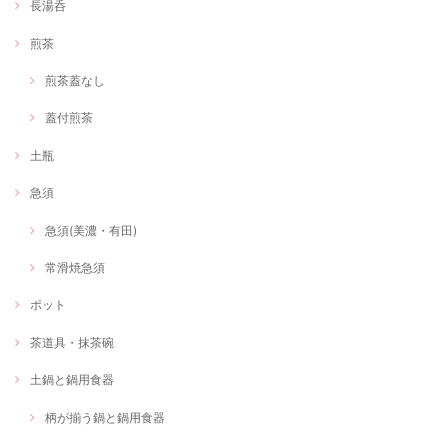
長湯呑
煎茶
煎茶蓋なし
蓋付煎茶
土瓶
急須
急須(美濃・有田)
常滑焼急須
ポット
茶道具・抹茶碗
土鍋と鍋用食器
柄が揃う鍋と鍋用食器