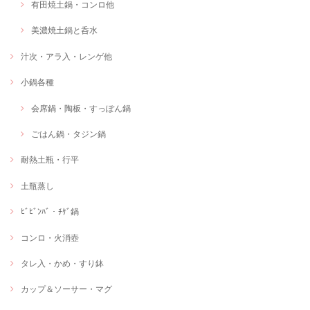
有田焼土鍋・コンロ他
美濃焼土鍋と呑水
汁次・アラ入・レンゲ他
小鍋各種
会席鍋・陶板・すっぽん鍋
ごはん鍋・タジン鍋
耐熱土瓶・行平
土瓶蒸し
ﾋﾞﾋﾞﾝﾊﾞ・ﾁｹﾞ鍋
コンロ・火消壺
タレ入・かめ・すり鉢
カップ＆ソーサー・マグ