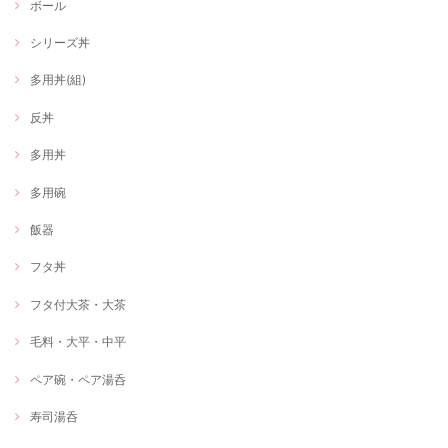
ボール
シリーズ丼
多用丼(組)
反丼
多用丼
多用碗
飯器
フタ丼
フタ付大茶・大茶
毛料・大平・中平
ペア碗・ペア湯呑
寿司湯呑