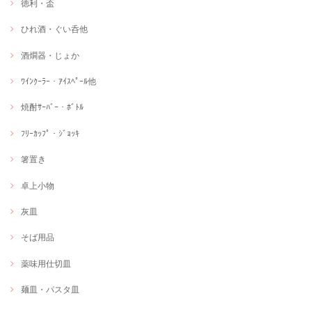
徳利・盃
ひれ酒・ぐい呑他
酒燗器・じょか
ﾜｲﾝｸｰﾗｰ・ｱｲｽﾍﾟｰﾙ他
焼酎ｻｰﾊﾞｰ・ﾎﾞﾄﾙ
ﾌﾘｰｶｯﾌﾟ・ｼﾞｮｯｷ
箸置き
卓上小物
灰皿
そば用品
薬味用仕切皿
麺皿・パスタ皿