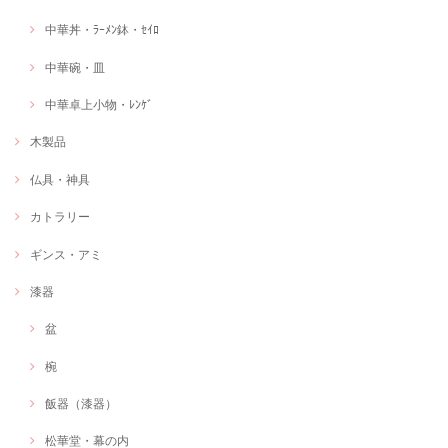
中華丼・ﾗｰﾒﾝ鉢・ｾｲﾛ
中華碗・皿
中華卓上小物・ﾚﾝｹﾞ
木製品
仏具・神具
カトラリー
ギンス・アミ
漆器
盆
椀
飯器（漆器）
松華堂・幕の内