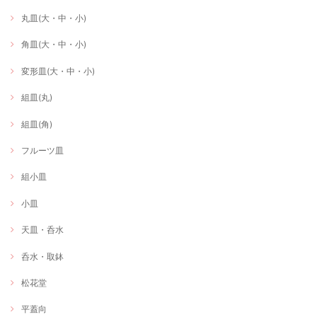
丸皿(大・中・小)
角皿(大・中・小)
変形皿(大・中・小)
組皿(丸)
組皿(角)
フルーツ皿
組小皿
小皿
天皿・呑水
呑水・取鉢
松花堂
平蓋向