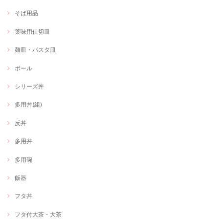
そば用品
薬味用仕切皿
麺皿・パスタ皿
ボール
シリーズ丼
多用丼(組)
反丼
多用丼
多用碗
飯器
フタ丼
フタ付大茶・大茶