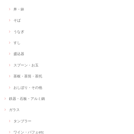
丼・鉢
そば
うなぎ
すし
盛込器
スプーン・お玉
茶枢・茶筒・茶托
おしぼり・その他
鉄器・石板・アルミ鍋
ガラス
タンブラー
ワイン・パフェetc