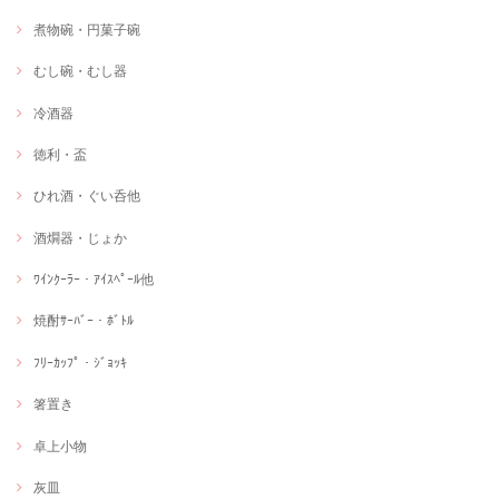
煮物碗・円菓子碗
むし碗・むし器
冷酒器
徳利・盃
ひれ酒・ぐい呑他
酒燗器・じょか
ﾜｲﾝｸｰﾗｰ・ｱｲｽﾍﾟｰﾙ他
焼酎ｻｰﾊﾞｰ・ﾎﾞﾄﾙ
ﾌﾘｰｶｯﾌﾟ・ｼﾞｮｯｷ
箸置き
卓上小物
灰皿