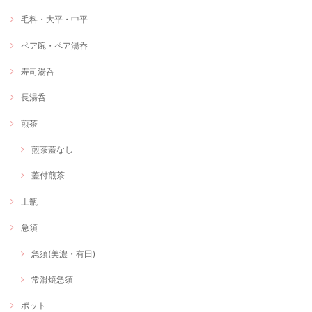
毛料・大平・中平
ペア碗・ペア湯呑
寿司湯呑
長湯呑
煎茶
煎茶蓋なし
蓋付煎茶
土瓶
急須
急須(美濃・有田)
常滑焼急須
ポット