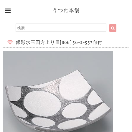
うつわ本舗
銀彩水玉四方上り皿[866] 56-2-557向付