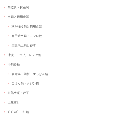
茶道具・抹茶碗
土鍋と鍋用食器
柄が揃う鍋と鍋用食器
有田焼土鍋・コンロ他
美濃焼土鍋と呑水
汁次・アラ入・レンゲ他
小鍋各種
会席鍋・陶板・すっぽん鍋
ごはん鍋・タジン鍋
耐熱土瓶・行平
土瓶蒸し
ﾋﾞﾋﾞﾝﾊﾞ・ﾁｹﾞ鍋