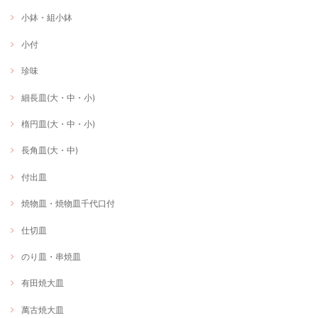
小鉢・組小鉢
小付
珍味
細長皿(大・中・小)
楕円皿(大・中・小)
長角皿(大・中)
付出皿
焼物皿・焼物皿千代口付
仕切皿
のり皿・串焼皿
有田焼大皿
萬古焼大皿