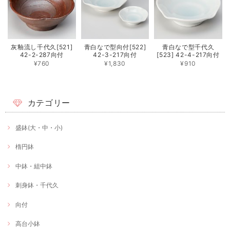
灰釉流し千代久[521]
青白なで型向付[522]
青白なで型千代久
42-2-287向付
42-3-217向付
[523] 42-4-217向付
¥760
¥1,830
¥910
カテゴリー
盛鉢(大・中・小)
楕円鉢
中鉢・組中鉢
刺身鉢・千代久
向付
高台小鉢