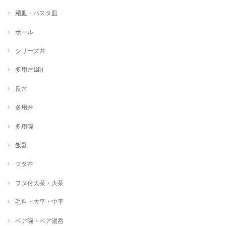
麺皿・パスタ皿
ボール
シリーズ丼
多用丼(組)
反丼
多用丼
多用碗
飯器
フタ丼
フタ付大茶・大茶
毛料・大平・中平
ペア碗・ペア湯呑