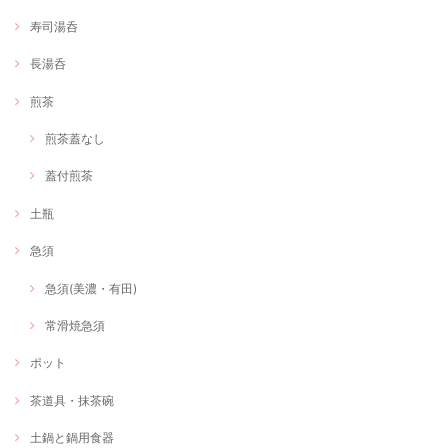
寿司湯呑
長湯呑
煎茶
煎茶蓋なし
蓋付煎茶
土瓶
急須
急須(美濃・有田)
常滑焼急須
ポット
茶道具・抹茶碗
土鍋と鍋用食器