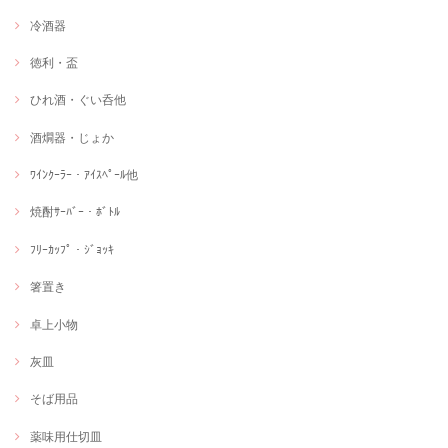
冷酒器
徳利・盃
ひれ酒・ぐい呑他
酒燗器・じょか
ﾜｲﾝｸｰﾗｰ・ｱｲｽﾍﾟｰﾙ他
焼酎ｻｰﾊﾞｰ・ﾎﾞﾄﾙ
ﾌﾘｰｶｯﾌﾟ・ｼﾞｮｯｷ
箸置き
卓上小物
灰皿
そば用品
薬味用仕切皿