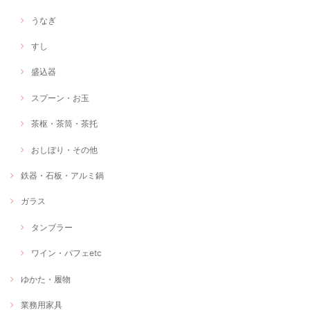
うなぎ
すし
盛込器
スプーン・お玉
茶枢・茶筒・茶托
おしぼり・その他
鉄器・石板・アルミ鍋
ガラス
タンブラー
ワイン・パフェetc
ゆかた・履物
業務用家具