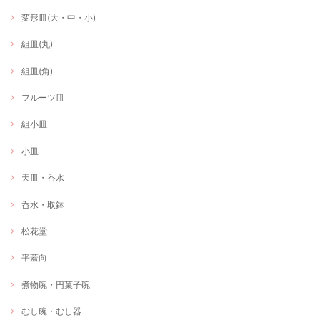
変形皿(大・中・小)
組皿(丸)
組皿(角)
フルーツ皿
組小皿
小皿
天皿・呑水
呑水・取鉢
松花堂
平蓋向
煮物碗・円菓子碗
むし碗・むし器