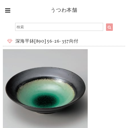
うつわ本舗
深海平鉢[890] 56-26-357向付