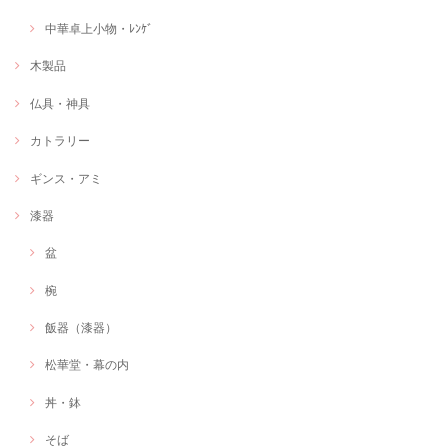
中華卓上小物・ﾚﾝｹﾞ
木製品
仏具・神具
カトラリー
ギンス・アミ
漆器
盆
椀
飯器（漆器）
松華堂・幕の内
丼・鉢
そば