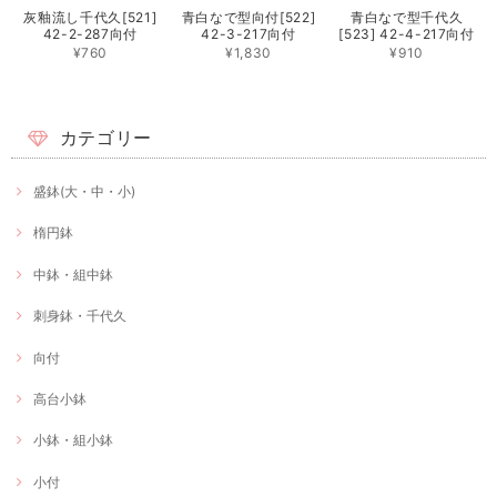
灰釉流し千代久[521]
青白なで型向付[522]
青白なで型千代久
42-2-287向付
42-3-217向付
[523] 42-4-217向付
¥760
¥1,830
¥910
カテゴリー
盛鉢(大・中・小)
楕円鉢
中鉢・組中鉢
刺身鉢・千代久
向付
高台小鉢
小鉢・組小鉢
小付