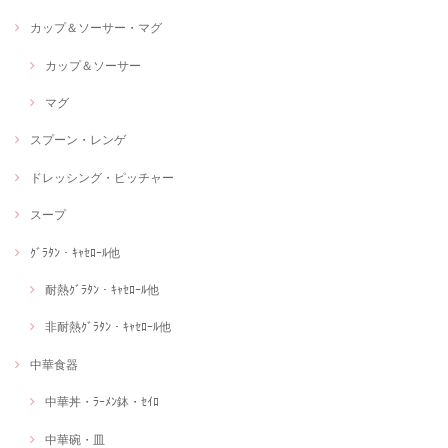
カップ＆ソーサー・マグ
カップ＆ソーサー
マグ
スプーン・レンゲ
ドレッシング・ピッチャー
スープ
ｸﾞﾗﾀﾝ・ｷｬｾﾛｰﾙ他
耐熱ｸﾞﾗﾀﾝ・ｷｬｾﾛｰﾙ他
非耐熱ｸﾞﾗﾀﾝ・ｷｬｾﾛｰﾙ他
中華食器
中華丼・ﾗｰﾒﾝ鉢・ｾｲﾛ
中華碗・皿