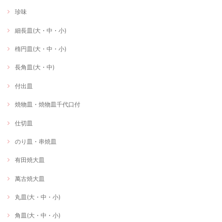
珍味
細長皿(大・中・小)
楕円皿(大・中・小)
長角皿(大・中)
付出皿
焼物皿・焼物皿千代口付
仕切皿
のり皿・串焼皿
有田焼大皿
萬古焼大皿
丸皿(大・中・小)
角皿(大・中・小)