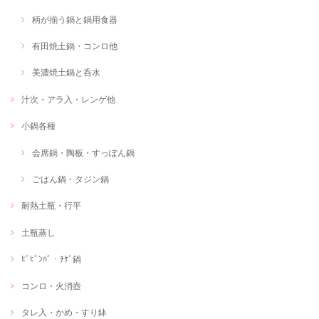
柄が揃う鍋と鍋用食器
有田焼土鍋・コンロ他
美濃焼土鍋と呑水
汁次・アラ入・レンゲ他
小鍋各種
会席鍋・陶板・すっぽん鍋
ごはん鍋・タジン鍋
耐熱土瓶・行平
土瓶蒸し
ﾋﾞﾋﾞﾝﾊﾞ・ﾁｹﾞ鍋
コンロ・火消壺
タレ入・かめ・すり鉢