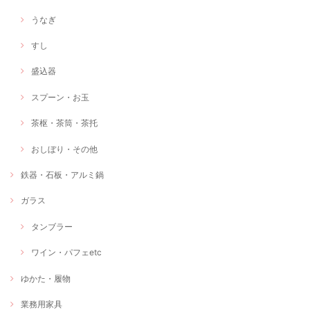
うなぎ
すし
盛込器
スプーン・お玉
茶枢・茶筒・茶托
おしぼり・その他
鉄器・石板・アルミ鍋
ガラス
タンブラー
ワイン・パフェetc
ゆかた・履物
業務用家具