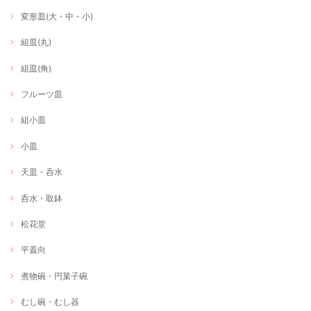
変形皿(大・中・小)
組皿(丸)
組皿(角)
フルーツ皿
組小皿
小皿
天皿・呑水
呑水・取鉢
松花堂
平蓋向
煮物碗・円菓子碗
むし碗・むし器