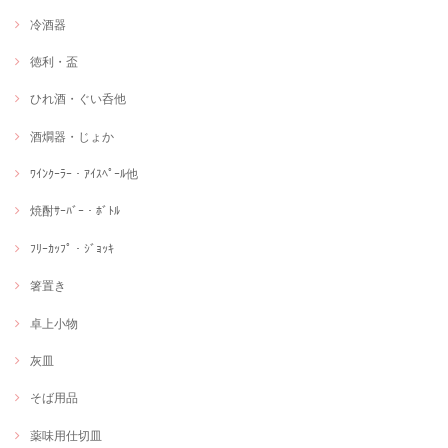
冷酒器
徳利・盃
ひれ酒・ぐい呑他
酒燗器・じょか
ﾜｲﾝｸｰﾗｰ・ｱｲｽﾍﾟｰﾙ他
焼酎ｻｰﾊﾞｰ・ﾎﾞﾄﾙ
ﾌﾘｰｶｯﾌﾟ・ｼﾞｮｯｷ
箸置き
卓上小物
灰皿
そば用品
薬味用仕切皿