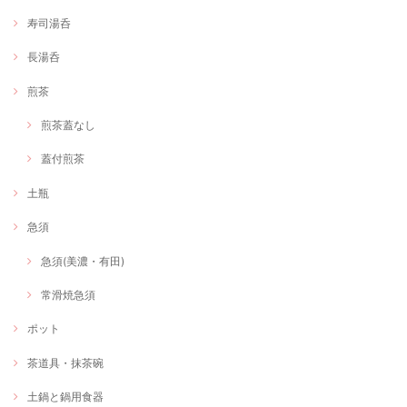
寿司湯呑
長湯呑
煎茶
煎茶蓋なし
蓋付煎茶
土瓶
急須
急須(美濃・有田)
常滑焼急須
ポット
茶道具・抹茶碗
土鍋と鍋用食器