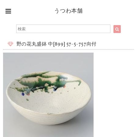
うつわ本舗
野の花丸盛鉢 中[899] 57-5-757向付