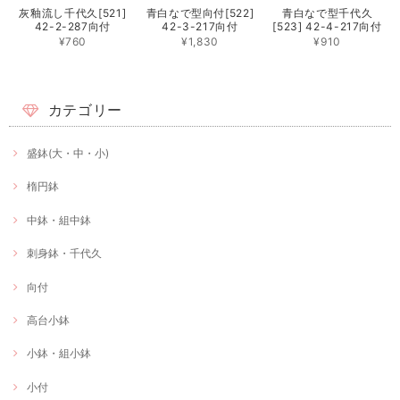
灰釉流し千代久[521]
青白なで型向付[522]
青白なで型千代久
42-2-287向付
42-3-217向付
[523] 42-4-217向付
¥760
¥1,830
¥910
カテゴリー
盛鉢(大・中・小)
楕円鉢
中鉢・組中鉢
刺身鉢・千代久
向付
高台小鉢
小鉢・組小鉢
小付