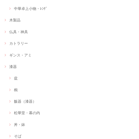
中華卓上小物・ﾚﾝｹﾞ
木製品
仏具・神具
カトラリー
ギンス・アミ
漆器
盆
椀
飯器（漆器）
松華堂・幕の内
丼・鉢
そば