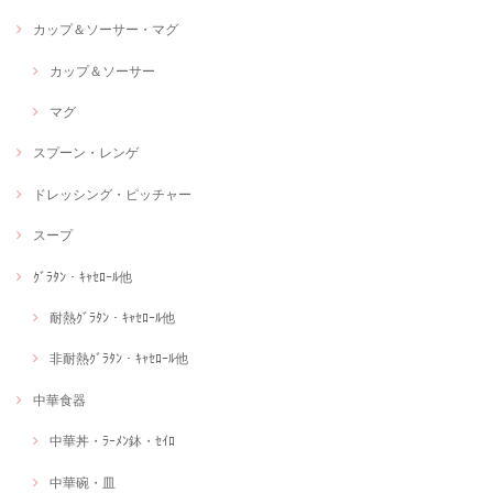
カップ＆ソーサー・マグ
カップ＆ソーサー
マグ
スプーン・レンゲ
ドレッシング・ピッチャー
スープ
ｸﾞﾗﾀﾝ・ｷｬｾﾛｰﾙ他
耐熱ｸﾞﾗﾀﾝ・ｷｬｾﾛｰﾙ他
非耐熱ｸﾞﾗﾀﾝ・ｷｬｾﾛｰﾙ他
中華食器
中華丼・ﾗｰﾒﾝ鉢・ｾｲﾛ
中華碗・皿