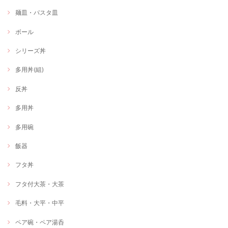
麺皿・パスタ皿
ボール
シリーズ丼
多用丼(組)
反丼
多用丼
多用碗
飯器
フタ丼
フタ付大茶・大茶
毛料・大平・中平
ペア碗・ペア湯呑