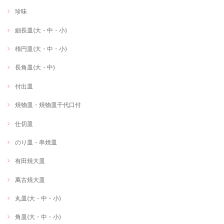
珍味
細長皿(大・中・小)
楕円皿(大・中・小)
長角皿(大・中)
付出皿
焼物皿・焼物皿千代口付
仕切皿
のり皿・串焼皿
有田焼大皿
萬古焼大皿
丸皿(大・中・小)
角皿(大・中・小)