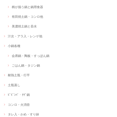
柄が揃う鍋と鍋用食器
有田焼土鍋・コンロ他
美濃焼土鍋と呑水
汁次・アラ入・レンゲ他
小鍋各種
会席鍋・陶板・すっぽん鍋
ごはん鍋・タジン鍋
耐熱土瓶・行平
土瓶蒸し
ﾋﾞﾋﾞﾝﾊﾞ・ﾁｹﾞ鍋
コンロ・火消壺
タレ入・かめ・すり鉢