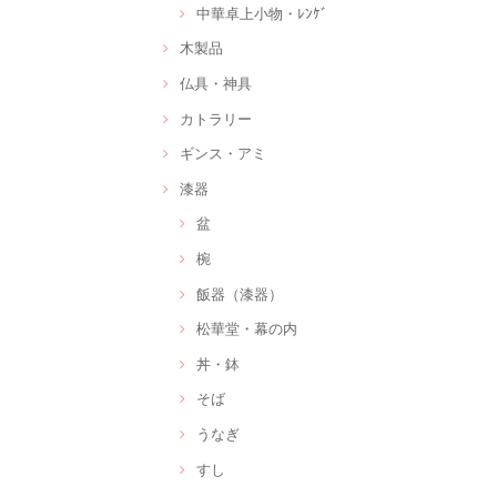
中華卓上小物・ﾚﾝｹﾞ
木製品
仏具・神具
カトラリー
ギンス・アミ
漆器
盆
椀
飯器（漆器）
松華堂・幕の内
丼・鉢
そば
うなぎ
すし