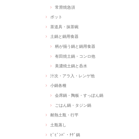
常滑焼急須
ポット
茶道具・抹茶碗
土鍋と鍋用食器
柄が揃う鍋と鍋用食器
有田焼土鍋・コンロ他
美濃焼土鍋と呑水
汁次・アラ入・レンゲ他
小鍋各種
会席鍋・陶板・すっぽん鍋
ごはん鍋・タジン鍋
耐熱土瓶・行平
土瓶蒸し
ﾋﾞﾋﾞﾝﾊﾞ・ﾁｹﾞ鍋