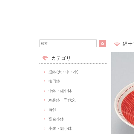
絹十草
カテゴリー
盛鉢(大・中・小)
楕円鉢
中鉢・組中鉢
刺身鉢・千代久
向付
高台小鉢
小鉢・組小鉢