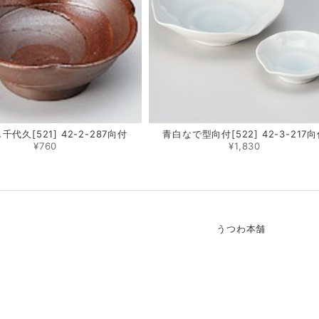
代久[521] 42-2-287向付
青白なで型向付[522] 42-3-217
¥760
¥1,830
うつわ本舗