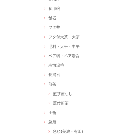
多用碗
飯器
フタ丼
フタ付大茶・大茶
毛料・大平・中平
ペア碗・ペア湯呑
寿司湯呑
長湯呑
煎茶
煎茶蓋なし
蓋付煎茶
土瓶
急須
急須(美濃・有田)