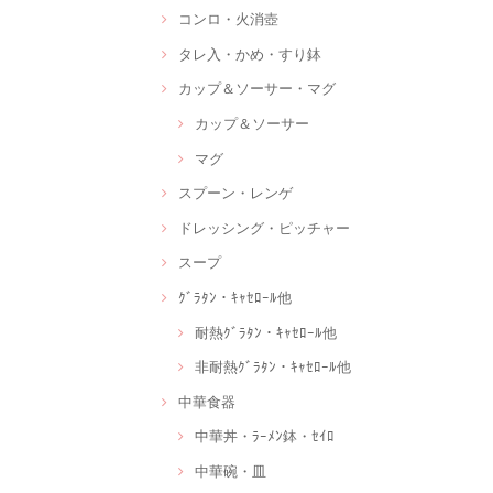
コンロ・火消壺
タレ入・かめ・すり鉢
カップ＆ソーサー・マグ
カップ＆ソーサー
マグ
スプーン・レンゲ
ドレッシング・ピッチャー
スープ
ｸﾞﾗﾀﾝ・ｷｬｾﾛｰﾙ他
耐熱ｸﾞﾗﾀﾝ・ｷｬｾﾛｰﾙ他
非耐熱ｸﾞﾗﾀﾝ・ｷｬｾﾛｰﾙ他
中華食器
中華丼・ﾗｰﾒﾝ鉢・ｾｲﾛ
中華碗・皿