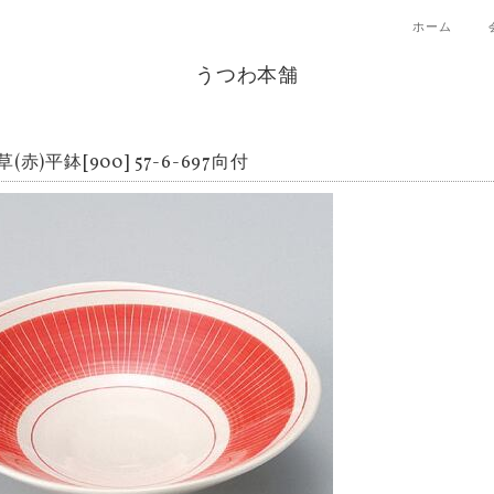
ホーム
うつわ本舗
(赤)平鉢[900] 57-6-697向付