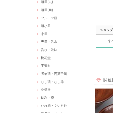
組皿(丸)
組皿(角)
フルーツ皿
組小皿
ショップ
小皿
す
天皿・呑水
呑水・取鉢
松花堂
平蓋向
煮物碗・円菓子碗
関連
むし碗・むし器
冷酒器
徳利・盃
ひれ酒・ぐい呑他