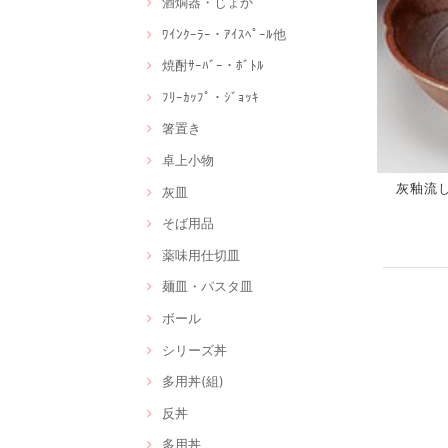
酒燗器・じょか
ﾜｲﾝｸｰﾗｰ・ｱｲｽﾍﾟｰﾙ他
焼酎ｻｰﾊﾞｰ・ﾎﾞﾄﾙ
ﾌﾘｰｶｯﾌﾟ・ｼﾞｮｯｷ
箸置き
卓上小物
灰釉流し千
灰皿
そば用品
薬味用仕切皿
麺皿・パスタ皿
ボール
シリーズ丼
多用丼(組)
反丼
多用丼