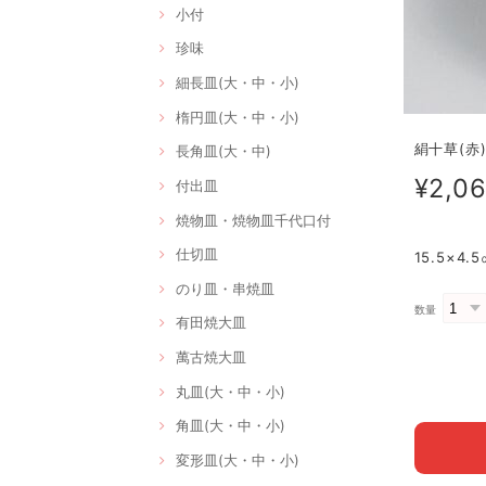
小付
珍味
細長皿(大・中・小)
楕円皿(大・中・小)
絹十草(赤)
長角皿(大・中)
¥2,0
付出皿
焼物皿・焼物皿千代口付
仕切皿
15.5×4
のり皿・串焼皿
数量
有田焼大皿
萬古焼大皿
丸皿(大・中・小)
角皿(大・中・小)
変形皿(大・中・小)