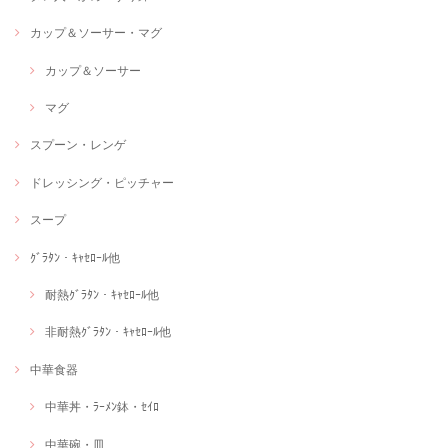
カップ＆ソーサー・マグ
カップ＆ソーサー
マグ
スプーン・レンゲ
ドレッシング・ピッチャー
スープ
ｸﾞﾗﾀﾝ・ｷｬｾﾛｰﾙ他
耐熱ｸﾞﾗﾀﾝ・ｷｬｾﾛｰﾙ他
非耐熱ｸﾞﾗﾀﾝ・ｷｬｾﾛｰﾙ他
中華食器
中華丼・ﾗｰﾒﾝ鉢・ｾｲﾛ
中華碗・皿