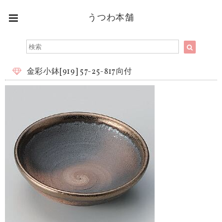
うつわ本舗
金彩小鉢[919] 57-25-817向付