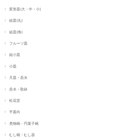
変形皿(大・中・小)
組皿(丸)
組皿(角)
フルーツ皿
組小皿
小皿
天皿・呑水
呑水・取鉢
松花堂
平蓋向
煮物碗・円菓子碗
むし碗・むし器