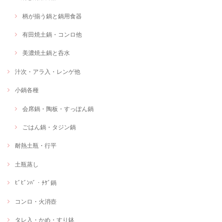
柄が揃う鍋と鍋用食器
有田焼土鍋・コンロ他
美濃焼土鍋と呑水
汁次・アラ入・レンゲ他
小鍋各種
会席鍋・陶板・すっぽん鍋
ごはん鍋・タジン鍋
耐熱土瓶・行平
土瓶蒸し
ﾋﾞﾋﾞﾝﾊﾞ・ﾁｹﾞ鍋
コンロ・火消壺
タレ入・かめ・すり鉢