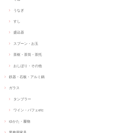
うなぎ
すし
盛込器
スプーン・お玉
茶枢・茶筒・茶托
おしぼり・その他
鉄器・石板・アルミ鍋
ガラス
タンブラー
ワイン・パフェetc
ゆかた・履物
業務用家具