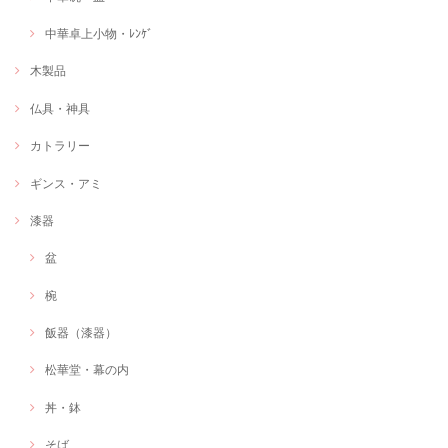
中華卓上小物・ﾚﾝｹﾞ
木製品
仏具・神具
カトラリー
ギンス・アミ
漆器
盆
椀
飯器（漆器）
松華堂・幕の内
丼・鉢
そば