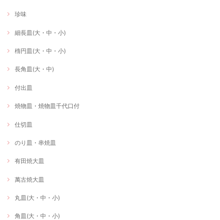
珍味
細長皿(大・中・小)
楕円皿(大・中・小)
長角皿(大・中)
付出皿
焼物皿・焼物皿千代口付
仕切皿
のり皿・串焼皿
有田焼大皿
萬古焼大皿
丸皿(大・中・小)
角皿(大・中・小)