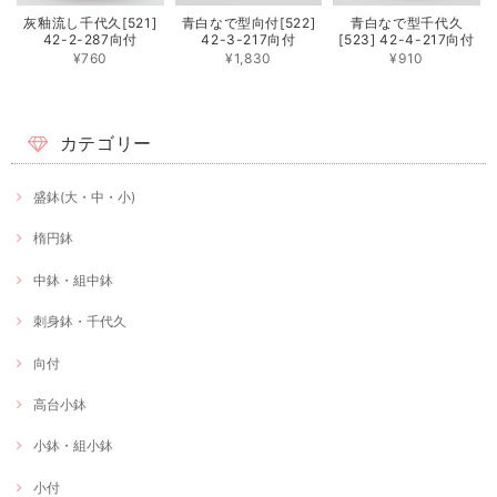
灰釉流し千代久[521]
青白なで型向付[522]
青白なで型千代久
42-2-287向付
42-3-217向付
[523] 42-4-217向付
¥760
¥1,830
¥910
カテゴリー
盛鉢(大・中・小)
楕円鉢
中鉢・組中鉢
刺身鉢・千代久
向付
高台小鉢
小鉢・組小鉢
小付