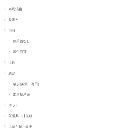
寿司湯呑
長湯呑
煎茶
煎茶蓋なし
蓋付煎茶
土瓶
急須
急須(美濃・有田)
常滑焼急須
ポット
茶道具・抹茶碗
土鍋と鍋用食器