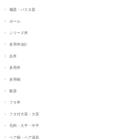
麺皿・パスタ皿
ボール
シリーズ丼
多用丼(組)
反丼
多用丼
多用碗
飯器
フタ丼
フタ付大茶・大茶
毛料・大平・中平
ペア碗・ペア湯呑