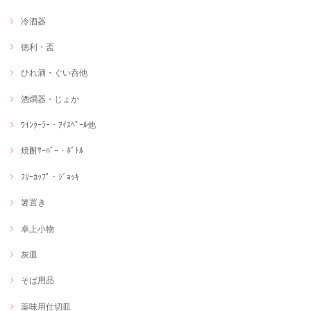
冷酒器
徳利・盃
ひれ酒・ぐい呑他
酒燗器・じょか
ﾜｲﾝｸｰﾗｰ・ｱｲｽﾍﾟｰﾙ他
焼酎ｻｰﾊﾞｰ・ﾎﾞﾄﾙ
ﾌﾘｰｶｯﾌﾟ・ｼﾞｮｯｷ
箸置き
卓上小物
灰皿
そば用品
薬味用仕切皿