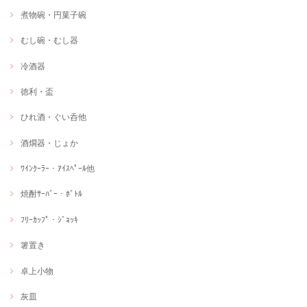
煮物碗・円菓子碗
むし碗・むし器
冷酒器
徳利・盃
ひれ酒・ぐい呑他
酒燗器・じょか
ﾜｲﾝｸｰﾗｰ・ｱｲｽﾍﾟｰﾙ他
焼酎ｻｰﾊﾞｰ・ﾎﾞﾄﾙ
ﾌﾘｰｶｯﾌﾟ・ｼﾞｮｯｷ
箸置き
卓上小物
灰皿