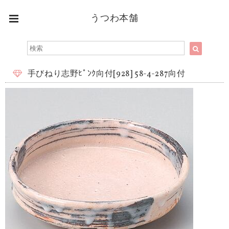
うつわ本舗
手びねり志野ﾋﾟﾝｸ向付[928] 58-4-287向付