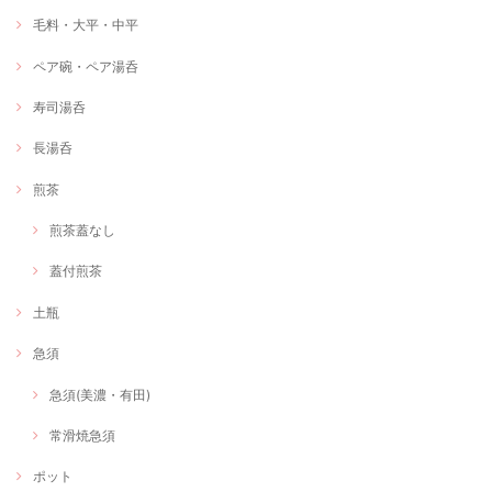
毛料・大平・中平
ペア碗・ペア湯呑
寿司湯呑
長湯呑
煎茶
煎茶蓋なし
蓋付煎茶
土瓶
急須
急須(美濃・有田)
常滑焼急須
ポット