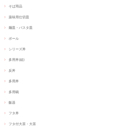
そば用品
薬味用仕切皿
麺皿・パスタ皿
ボール
シリーズ丼
多用丼(組)
反丼
多用丼
多用碗
飯器
フタ丼
フタ付大茶・大茶