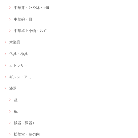
中華丼・ﾗｰﾒﾝ鉢・ｾｲﾛ
中華碗・皿
中華卓上小物・ﾚﾝｹﾞ
木製品
仏具・神具
カトラリー
ギンス・アミ
漆器
盆
椀
飯器（漆器）
松華堂・幕の内