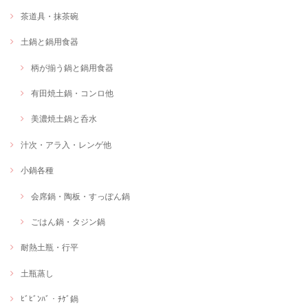
茶道具・抹茶碗
土鍋と鍋用食器
柄が揃う鍋と鍋用食器
有田焼土鍋・コンロ他
美濃焼土鍋と呑水
汁次・アラ入・レンゲ他
小鍋各種
会席鍋・陶板・すっぽん鍋
ごはん鍋・タジン鍋
耐熱土瓶・行平
土瓶蒸し
ﾋﾞﾋﾞﾝﾊﾞ・ﾁｹﾞ鍋