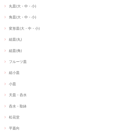
丸皿(大・中・小)
角皿(大・中・小)
変形皿(大・中・小)
組皿(丸)
組皿(角)
フルーツ皿
組小皿
小皿
天皿・呑水
呑水・取鉢
松花堂
平蓋向