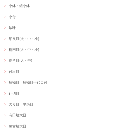
小鉢・組小鉢
小付
珍味
細長皿(大・中・小)
楕円皿(大・中・小)
長角皿(大・中)
付出皿
焼物皿・焼物皿千代口付
仕切皿
のり皿・串焼皿
有田焼大皿
萬古焼大皿