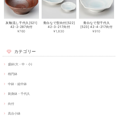
灰釉流し千代久[521]
青白なで型向付[522]
青白なで型千代久
42-2-287向付
42-3-217向付
[523] 42-4-217向付
¥760
¥1,830
¥910
カテゴリー
盛鉢(大・中・小)
楕円鉢
中鉢・組中鉢
刺身鉢・千代久
向付
高台小鉢