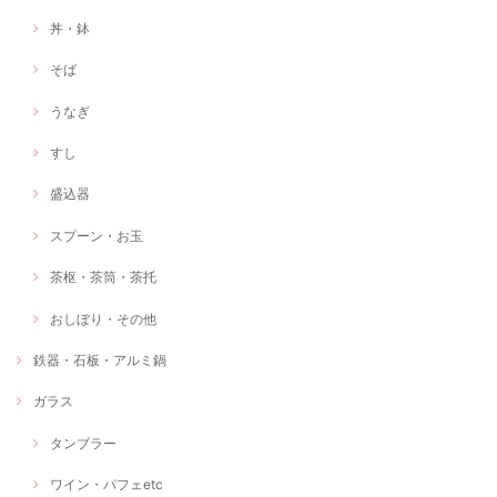
丼・鉢
そば
うなぎ
すし
盛込器
スプーン・お玉
茶枢・茶筒・茶托
おしぼり・その他
鉄器・石板・アルミ鍋
ガラス
タンブラー
ワイン・パフェetc