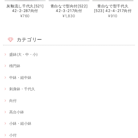
灰釉流し千代久[521]
青白なで型向付[522]
青白なで型千代久
42-2-287向付
42-3-217向付
[523] 42-4-217向付
¥760
¥1,830
¥910
カテゴリー
盛鉢(大・中・小)
楕円鉢
中鉢・組中鉢
刺身鉢・千代久
向付
高台小鉢
小鉢・組小鉢
小付