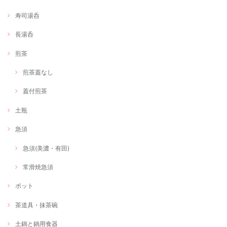
寿司湯呑
長湯呑
煎茶
煎茶蓋なし
蓋付煎茶
土瓶
急須
急須(美濃・有田)
常滑焼急須
ポット
茶道具・抹茶碗
土鍋と鍋用食器