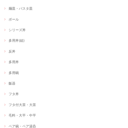
麺皿・パスタ皿
ボール
シリーズ丼
多用丼(組)
反丼
多用丼
多用碗
飯器
フタ丼
フタ付大茶・大茶
毛料・大平・中平
ペア碗・ペア湯呑