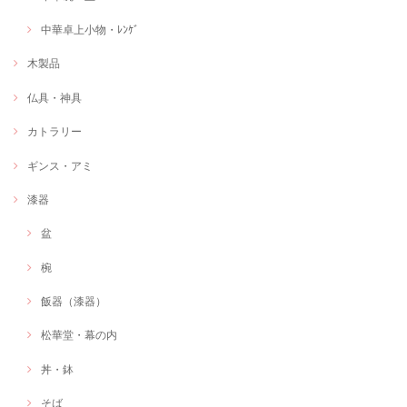
中華卓上小物・ﾚﾝｹﾞ
木製品
仏具・神具
カトラリー
ギンス・アミ
漆器
盆
椀
飯器（漆器）
松華堂・幕の内
丼・鉢
そば