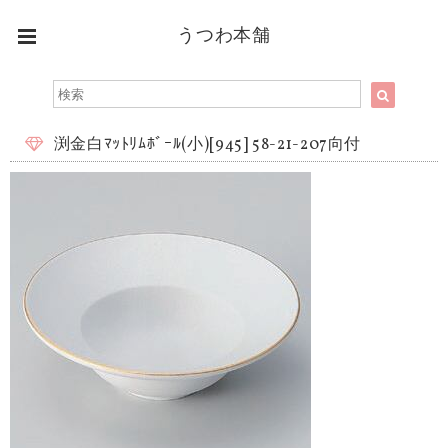
うつわ本舗
渕金白ﾏｯﾄﾘﾑﾎﾞｰﾙ(小)[945] 58-21-207向付