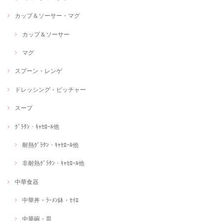
カップ＆ソーサー・マグ
カップ＆ソーサー
マグ
スプーン・レンゲ
ドレッシング・ピッチャー
スープ
ｸﾞﾗﾀﾝ・ｷｬｾﾛｰﾙ他
耐熱ｸﾞﾗﾀﾝ・ｷｬｾﾛｰﾙ他
非耐熱ｸﾞﾗﾀﾝ・ｷｬｾﾛｰﾙ他
中華食器
中華丼・ﾗｰﾒﾝ鉢・ｾｲﾛ
中華碗・皿