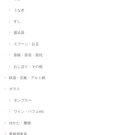
うなぎ
すし
盛込器
スプーン・お玉
茶枢・茶筒・茶托
おしぼり・その他
鉄器・石板・アルミ鍋
ガラス
タンブラー
ワイン・パフェetc
ゆかた・履物
業務用家具