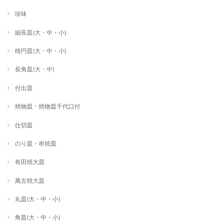
珍味
細長皿(大・中・小)
楕円皿(大・中・小)
長角皿(大・中)
付出皿
焼物皿・焼物皿千代口付
仕切皿
のり皿・串焼皿
有田焼大皿
萬古焼大皿
丸皿(大・中・小)
角皿(大・中・小)