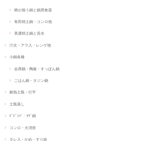
柄が揃う鍋と鍋用食器
有田焼土鍋・コンロ他
美濃焼土鍋と呑水
汁次・アラ入・レンゲ他
小鍋各種
会席鍋・陶板・すっぽん鍋
ごはん鍋・タジン鍋
耐熱土瓶・行平
土瓶蒸し
ﾋﾞﾋﾞﾝﾊﾞ・ﾁｹﾞ鍋
コンロ・火消壺
タレ入・かめ・すり鉢