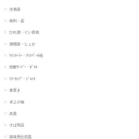
冷酒器
徳利・盃
ひれ酒・ぐい呑他
酒燗器・じょか
ﾜｲﾝｸｰﾗｰ・ｱｲｽﾍﾟｰﾙ他
焼酎ｻｰﾊﾞｰ・ﾎﾞﾄﾙ
ﾌﾘｰｶｯﾌﾟ・ｼﾞｮｯｷ
箸置き
卓上小物
灰皿
そば用品
薬味用仕切皿