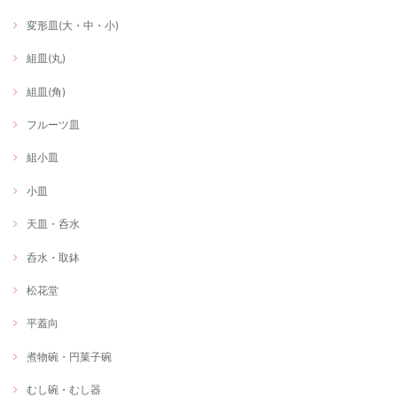
変形皿(大・中・小)
組皿(丸)
組皿(角)
フルーツ皿
組小皿
小皿
天皿・呑水
呑水・取鉢
松花堂
平蓋向
煮物碗・円菓子碗
むし碗・むし器