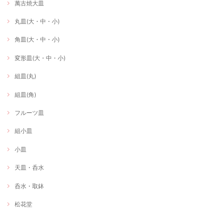
萬古焼大皿
丸皿(大・中・小)
角皿(大・中・小)
変形皿(大・中・小)
組皿(丸)
組皿(角)
フルーツ皿
組小皿
小皿
天皿・呑水
呑水・取鉢
松花堂