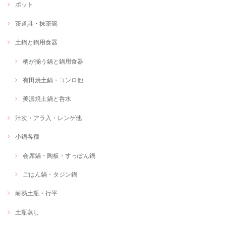
ポット
茶道具・抹茶碗
土鍋と鍋用食器
柄が揃う鍋と鍋用食器
有田焼土鍋・コンロ他
美濃焼土鍋と呑水
汁次・アラ入・レンゲ他
小鍋各種
会席鍋・陶板・すっぽん鍋
ごはん鍋・タジン鍋
耐熱土瓶・行平
土瓶蒸し