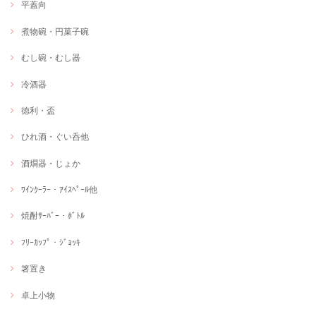
平蓋向
煮物碗・円菓子碗
むし碗・むし器
冷酒器
徳利・盃
ひれ酒・ぐい呑他
酒燗器・じょか
ﾜｲﾝｸｰﾗｰ・ｱｲｽﾍﾟｰﾙ他
焼酎ｻｰﾊﾞｰ・ﾎﾞﾄﾙ
ﾌﾘｰｶｯﾌﾟ・ｼﾞｮｯｷ
箸置き
卓上小物