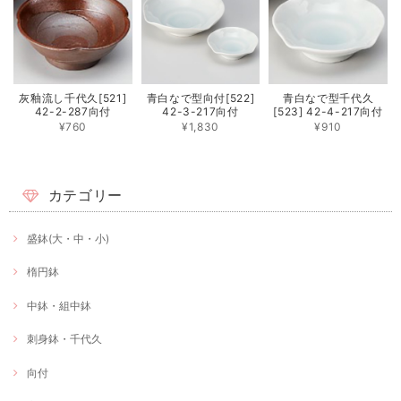
灰釉流し千代久[521]
青白なで型向付[522]
青白なで型千代久
42-2-287向付
42-3-217向付
[523] 42-4-217向付
¥760
¥1,830
¥910
カテゴリー
盛鉢(大・中・小)
楕円鉢
中鉢・組中鉢
刺身鉢・千代久
向付