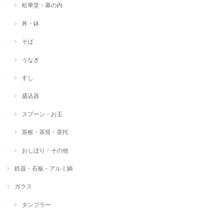
松華堂・幕の内
丼・鉢
そば
うなぎ
すし
盛込器
スプーン・お玉
茶枢・茶筒・茶托
おしぼり・その他
鉄器・石板・アルミ鍋
ガラス
タンブラー