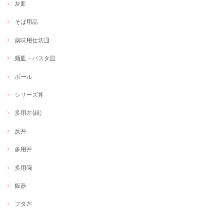
灰皿
そば用品
薬味用仕切皿
麺皿・パスタ皿
ボール
シリーズ丼
多用丼(組)
反丼
多用丼
多用碗
飯器
フタ丼