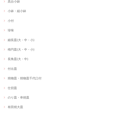
高台小鉢
小鉢・組小鉢
小付
珍味
細長皿(大・中・小)
楕円皿(大・中・小)
長角皿(大・中)
付出皿
焼物皿・焼物皿千代口付
仕切皿
のり皿・串焼皿
有田焼大皿