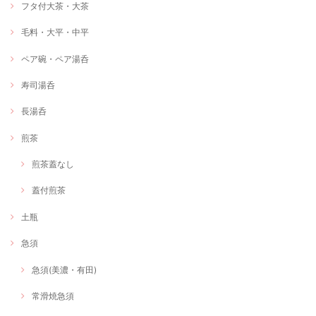
フタ付大茶・大茶
毛料・大平・中平
ペア碗・ペア湯呑
寿司湯呑
長湯呑
煎茶
煎茶蓋なし
蓋付煎茶
土瓶
急須
急須(美濃・有田)
常滑焼急須