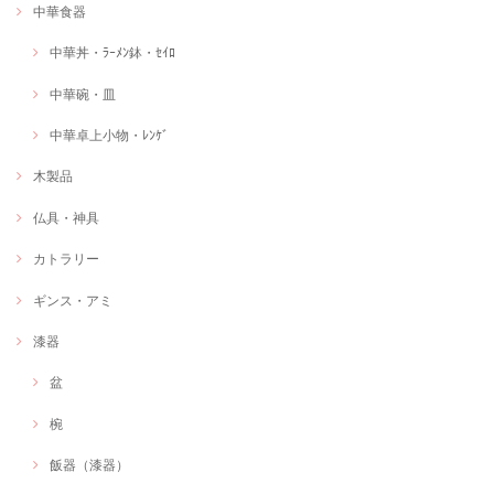
中華食器
中華丼・ﾗｰﾒﾝ鉢・ｾｲﾛ
中華碗・皿
中華卓上小物・ﾚﾝｹﾞ
木製品
仏具・神具
カトラリー
ギンス・アミ
漆器
盆
椀
飯器（漆器）