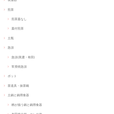
煎茶
煎茶蓋なし
蓋付煎茶
土瓶
急須
急須(美濃・有田)
常滑焼急須
ポット
茶道具・抹茶碗
土鍋と鍋用食器
柄が揃う鍋と鍋用食器