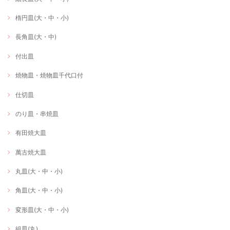
楕円皿(大・中・小)
長角皿(大・中)
付出皿
焼物皿・焼物皿千代口付
仕切皿
のり皿・串焼皿
有田焼大皿
萬古焼大皿
丸皿(大・中・小)
角皿(大・中・小)
変形皿(大・中・小)
組皿(丸)