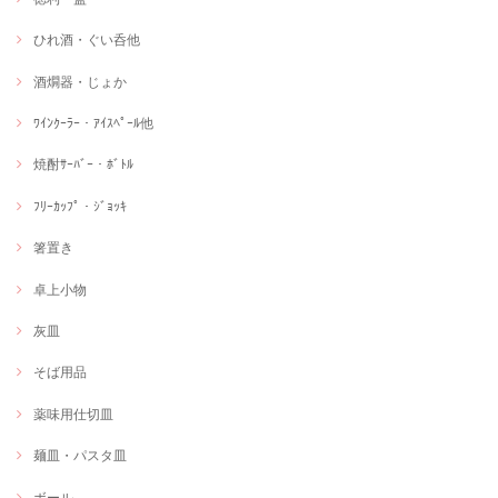
ひれ酒・ぐい呑他
酒燗器・じょか
ﾜｲﾝｸｰﾗｰ・ｱｲｽﾍﾟｰﾙ他
焼酎ｻｰﾊﾞｰ・ﾎﾞﾄﾙ
ﾌﾘｰｶｯﾌﾟ・ｼﾞｮｯｷ
箸置き
卓上小物
灰皿
そば用品
薬味用仕切皿
麺皿・パスタ皿
ボール