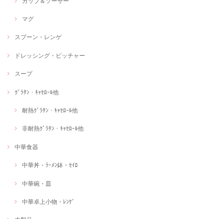
カップ＆ソーサー
マグ
スプーン・レンゲ
ドレッシング・ピッチャー
スープ
ｸﾞﾗﾀﾝ・ｷｬｾﾛｰﾙ他
耐熱ｸﾞﾗﾀﾝ・ｷｬｾﾛｰﾙ他
非耐熱ｸﾞﾗﾀﾝ・ｷｬｾﾛｰﾙ他
中華食器
中華丼・ﾗｰﾒﾝ鉢・ｾｲﾛ
中華碗・皿
中華卓上小物・ﾚﾝｹﾞ