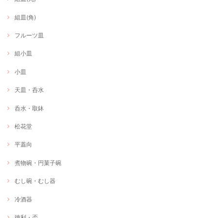
組皿(角)
フルーツ皿
組小皿
小皿
天皿・呑水
呑水・取鉢
松花堂
平蓋向
煮物碗・円菓子碗
むし碗・むし器
冷酒器
徳利・盃