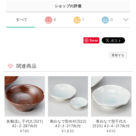
ショップの評価
すべて
6
1
0
Save
通報する
関連商品
灰釉流し千代久[521]
青白なで型向付[522]
青白なで型千代久
42-2-287向付
42-3-217向付
[523] 42-4-217向付
¥760
¥1,830
¥910