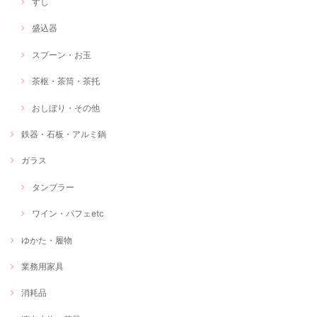
すし
盛込器
スプーン・お玉
茶枢・茶筒・茶托
おしぼり・その他
鉄器・石板・アルミ鍋
ガラス
タンブラー
ワイン・パフェetc
ゆかた・履物
業務用家具
消耗品