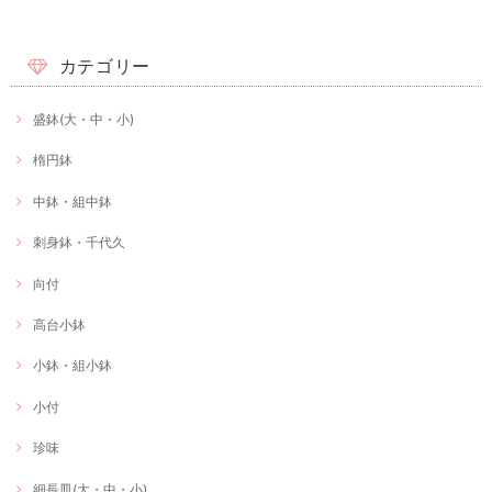
カテゴリー
盛鉢(大・中・小)
楕円鉢
中鉢・組中鉢
刺身鉢・千代久
向付
高台小鉢
小鉢・組小鉢
小付
珍味
細長皿(大・中・小)