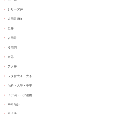
シリーズ丼
多用丼(組)
反丼
多用丼
多用碗
飯器
フタ丼
フタ付大茶・大茶
毛料・大平・中平
ペア碗・ペア湯呑
寿司湯呑
長湯呑