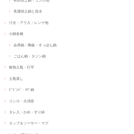
有田焼土鍋・コンロ他
美濃焼土鍋と呑水
汁次・アラ入・レンゲ他
小鍋各種
会席鍋・陶板・すっぽん鍋
ごはん鍋・タジン鍋
耐熱土瓶・行平
土瓶蒸し
ﾋﾞﾋﾞﾝﾊﾞ・ﾁｹﾞ鍋
コンロ・火消壺
タレ入・かめ・すり鉢
カップ＆ソーサー・マグ