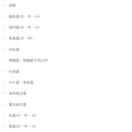
珍味
細長皿(大・中・小)
楕円皿(大・中・小)
長角皿(大・中)
付出皿
焼物皿・焼物皿千代口付
仕切皿
のり皿・串焼皿
有田焼大皿
萬古焼大皿
丸皿(大・中・小)
角皿(大・中・小)