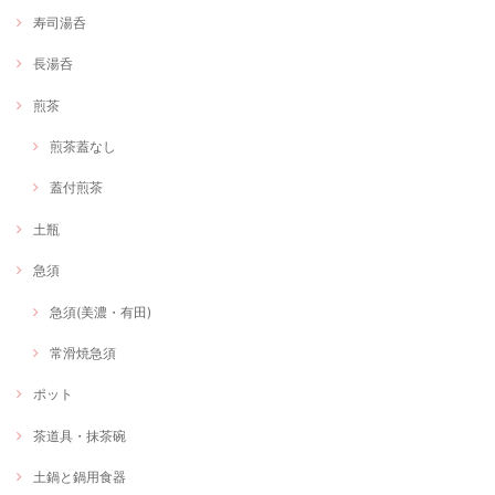
寿司湯呑
長湯呑
煎茶
煎茶蓋なし
蓋付煎茶
土瓶
急須
急須(美濃・有田)
常滑焼急須
ポット
茶道具・抹茶碗
土鍋と鍋用食器