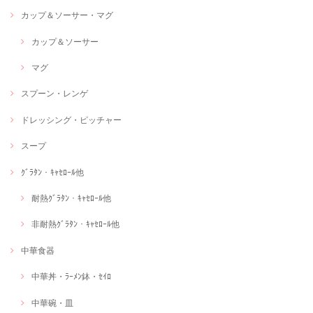
カップ＆ソーサー・マグ
カップ＆ソーサー
マグ
スプーン・レンゲ
ドレッシング・ピッチャー
スープ
ｸﾞﾗﾀﾝ・ｷｬｾﾛｰﾙ他
耐熱ｸﾞﾗﾀﾝ・ｷｬｾﾛｰﾙ他
非耐熱ｸﾞﾗﾀﾝ・ｷｬｾﾛｰﾙ他
中華食器
中華丼・ﾗｰﾒﾝ鉢・ｾｲﾛ
中華碗・皿