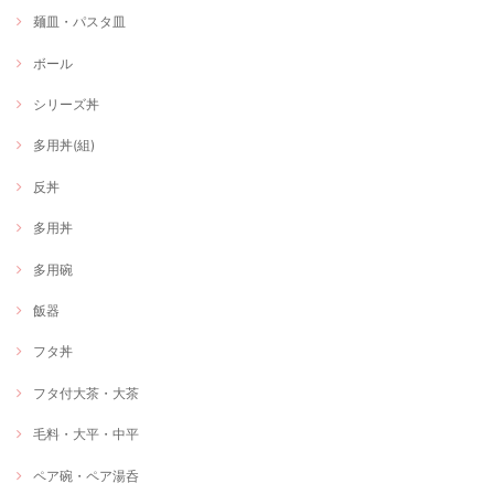
麺皿・パスタ皿
ボール
シリーズ丼
多用丼(組)
反丼
多用丼
多用碗
飯器
フタ丼
フタ付大茶・大茶
毛料・大平・中平
ペア碗・ペア湯呑