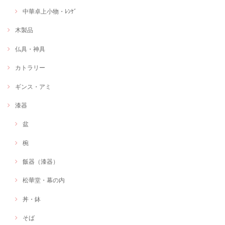
中華卓上小物・ﾚﾝｹﾞ
木製品
仏具・神具
カトラリー
ギンス・アミ
漆器
盆
椀
飯器（漆器）
松華堂・幕の内
丼・鉢
そば