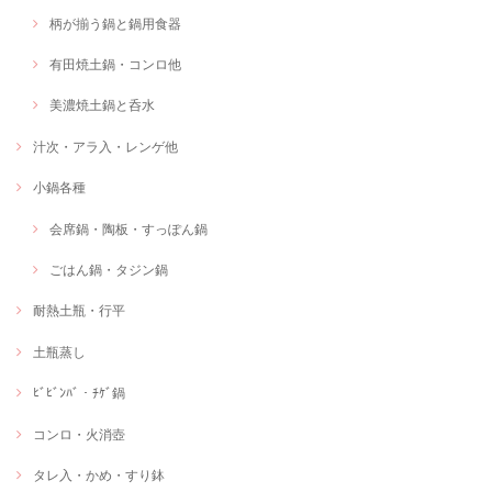
柄が揃う鍋と鍋用食器
有田焼土鍋・コンロ他
美濃焼土鍋と呑水
汁次・アラ入・レンゲ他
小鍋各種
会席鍋・陶板・すっぽん鍋
ごはん鍋・タジン鍋
耐熱土瓶・行平
土瓶蒸し
ﾋﾞﾋﾞﾝﾊﾞ・ﾁｹﾞ鍋
コンロ・火消壺
タレ入・かめ・すり鉢