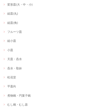
変形皿(大・中・小)
組皿(丸)
組皿(角)
フルーツ皿
組小皿
小皿
天皿・呑水
呑水・取鉢
松花堂
平蓋向
煮物碗・円菓子碗
むし碗・むし器