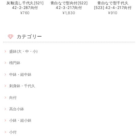
灰釉流し千代久[521]
青白なで型向付[522]
青白なで型千代久
42-2-287向付
42-3-217向付
[523] 42-4-217向付
¥760
¥1,830
¥910
カテゴリー
盛鉢(大・中・小)
楕円鉢
中鉢・組中鉢
刺身鉢・千代久
向付
高台小鉢
小鉢・組小鉢
小付