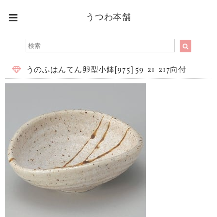
うつわ本舗
うのふはんてん卵型小鉢[975] 59-21-217向付