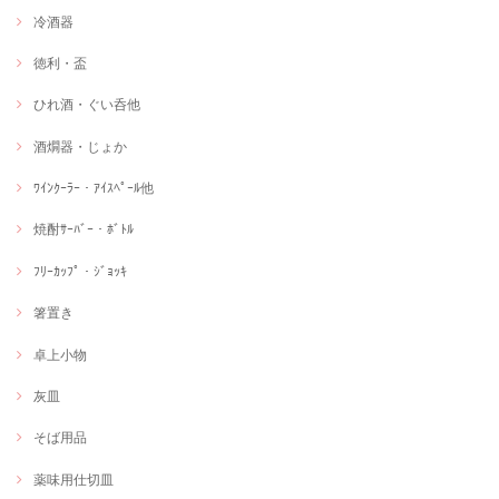
冷酒器
徳利・盃
ひれ酒・ぐい呑他
酒燗器・じょか
ﾜｲﾝｸｰﾗｰ・ｱｲｽﾍﾟｰﾙ他
焼酎ｻｰﾊﾞｰ・ﾎﾞﾄﾙ
ﾌﾘｰｶｯﾌﾟ・ｼﾞｮｯｷ
箸置き
卓上小物
灰皿
そば用品
薬味用仕切皿