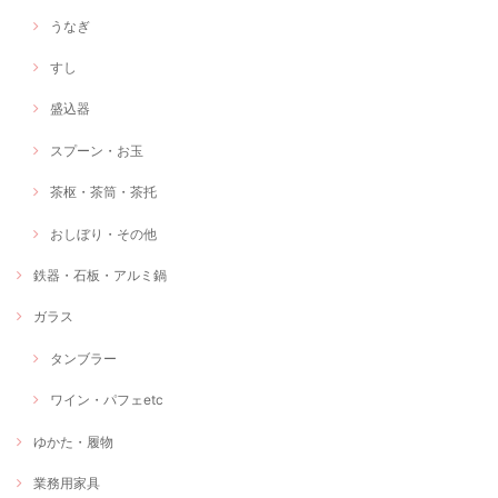
うなぎ
すし
盛込器
スプーン・お玉
茶枢・茶筒・茶托
おしぼり・その他
鉄器・石板・アルミ鍋
ガラス
タンブラー
ワイン・パフェetc
ゆかた・履物
業務用家具